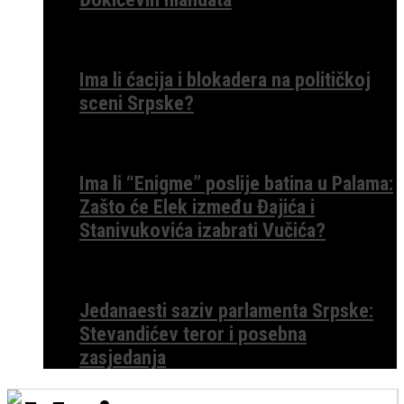
Ima li ćacija i blokadera na političkoj
sceni Srpske?
Ima li “Enigme” poslije batina u Palama:
Zašto će Elek između Đajića i
Stanivukovića izabrati Vučića?
Jedanaesti saziv parlamenta Srpske:
Stevandićev teror i posebna
zasjedanja