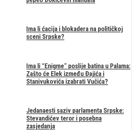
Ima li ćacija i blokadera na političkoj
sceni Srpske?
Ima li “Enigme” poslije batina u Palama:
Zašto će Elek između Đajića i
Stanivukovića izabrati Vučića?
Jedanaesti saziv parlamenta Srpske:
Stevandićev teror i posebna
zasjedanja