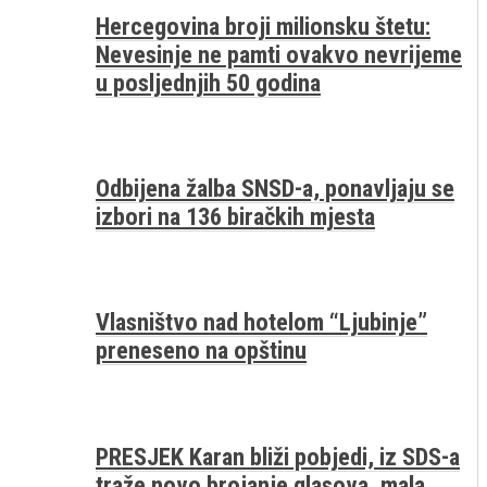
Hercegovina broji milionsku štetu:
Nevesinje ne pamti ovakvo nevrijeme
u posljednjih 50 godina
Odbijena žalba SNSD-a, ponavljaju se
izbori na 136 biračkih mjesta
Vlasništvo nad hotelom “Ljubinje”
preneseno na opštinu
PRESJEK Karan bliži pobjedi, iz SDS-a
traže novo brojanje glasova, mala