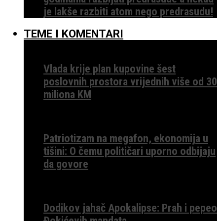
je lakše razbiti atom nego predrasudu!
TEME I KOMENTARI
Vlada krije plan kupovine šest
poslovnih prostora vrijednih više od 30
miliona KM
Patriotizam na megafon, ekonomija u
tišini: O čemu političari uporno odbijaju
da govore
Dodikov jahač Apokalipse: Prah i pepeo
Đokićevih mandata