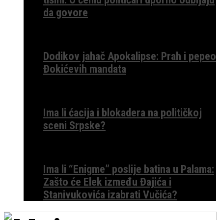
da govore
Dodikov jahač Apokalipse: Prah i pepeo
Đokićevih mandata
Ima li ćacija i blokadera na političkoj
sceni Srpske?
Ima li “Enigme” poslije batina u Palama:
Zašto će Elek između Đajića i
Stanivukovića izabrati Vučića?