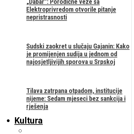
„Dabar“: Porodične veze sa
Elektroprivredom otvorile pitanje
nepristrasnosti
Sudski zaokret u slučaju Gajanin: Kako
je promijenjen sudija u jednom od
najosjetljivijih sporova u Srpskoj
Tilava zatrpana otpadom, institucije
nijeme: Sedam mjeseci bez sankcija i
rješenja
Kultura