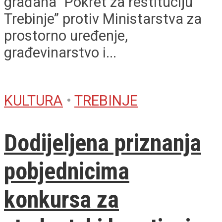
građana ‘’Pokret za restituciju
Trebinje’’ protiv Ministarstva za
prostorno uređenje,
građevinarstvo i...
KULTURA
•
TREBINJE
Dodijeljena priznanja
pobjednicima
konkursa za