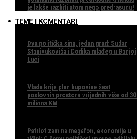
je lakše razbiti atom nego predrasudu!
TEME I KOMENTARI
Dva politička sina, jedan grad: Sudar
Stanivukovića i Dodika mlađeg u Banjoj
Luci
Vlada krije plan kupovine šest
poslovnih prostora vrijednih više od 30
miliona KM
Patriotizam na megafon, ekonomija u
tišini: O čemu političari uporno odbijaju