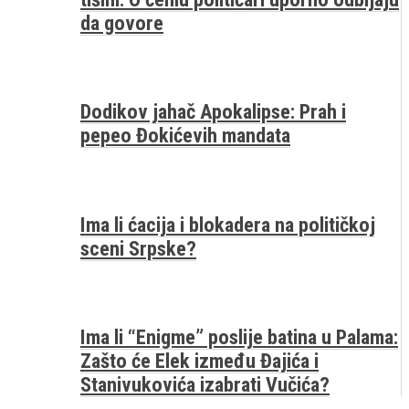
da govore
Dodikov jahač Apokalipse: Prah i
pepeo Đokićevih mandata
Ima li ćacija i blokadera na političkoj
sceni Srpske?
Ima li “Enigme” poslije batina u Palama:
Zašto će Elek između Đajića i
Stanivukovića izabrati Vučića?