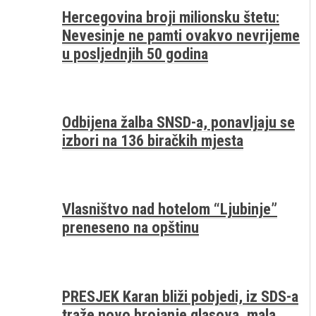
Hercegovina broji milionsku štetu:
Nevesinje ne pamti ovakvo nevrijeme
u posljednjih 50 godina
Odbijena žalba SNSD-a, ponavljaju se
izbori na 136 biračkih mjesta
Vlasništvo nad hotelom “Ljubinje”
preneseno na opštinu
PRESJEK Karan bliži pobjedi, iz SDS-a
traže novo brojanje glasova, mala