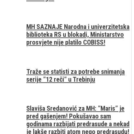
MH SAZNAJE Narodna i univerzitetska
biblioteka RS u blokadi, Ministarstvo
prosvjete nije platilo COBISS!
Traže se statisti za potrebe snimanja
serije ”12 reči” u Trebinju
Slaviša Sredanović za MH: ”Maris” je
pred gašenjem! Pokušavao sam
godinama razbijati predrasude a nekad
je lakše razbiti atom nego predrasudu!