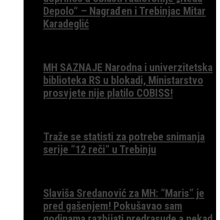
Depolo“ – Nagrađen i Trebinjac Mitar
Karadeglić
MH SAZNAJE Narodna i univerzitetska
biblioteka RS u blokadi, Ministarstvo
prosvjete nije platilo COBISS!
Traže se statisti za potrebe snimanja
serije ”12 reči” u Trebinju
Slaviša Sredanović za MH: ”Maris” je
pred gašenjem! Pokušavao sam
godinama razbijati predrasude a nekad