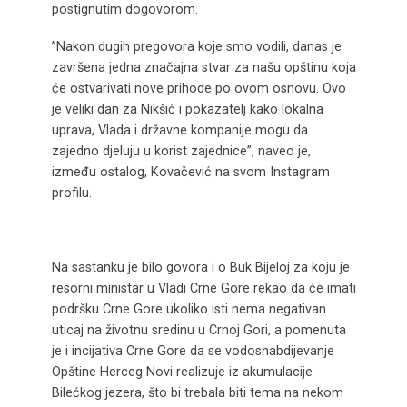
postignutim dogovorom.
”Nakon dugih pregovora koje smo vodili, danas je
završena jedna značajna stvar za našu opštinu koja
će ostvarivati nove prihode po ovom osnovu. Ovo
je veliki dan za Nikšić i pokazatelj kako lokalna
uprava, Vlada i državne kompanije mogu da
zajedno djeluju u korist zajednice”, naveo je,
između ostalog, Kovačević na svom Instagram
profilu.
Na sastanku je bilo govora i o Buk Bijeloj za koju je
resorni ministar u Vladi Crne Gore rekao da će imati
podršku Crne Gore ukoliko isti nema negativan
uticaj na životnu sredinu u Crnoj Gori, a pomenuta
je i incijativa Crne Gore da se vodosnabdijevanje
Opštine Herceg Novi realizuje iz akumulacije
Bilećkog jezera, što bi trebala biti tema na nekom