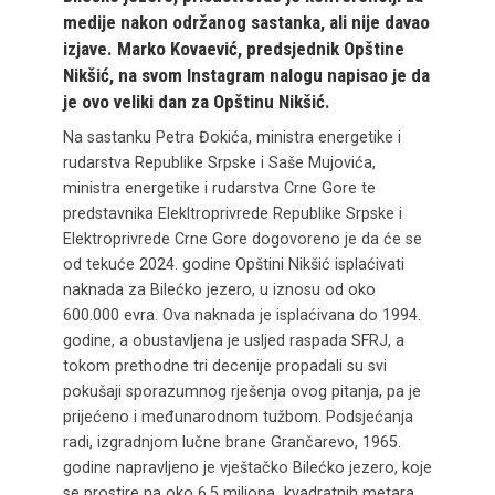
medije nakon održanog sastanka, ali nije davao
izjave. Marko Kovaević, predsjednik Opštine
Nikšić, na svom Instagram nalogu napisao je da
je ovo veliki dan za Opštinu Nikšić.
Na sastanku Petra Đokića, ministra energetike i
rudarstva Republike Srpske i Saše Mujovića,
ministra energetike i rudarstva Crne Gore te
predstavnika Elekltroprivrede Republike Srpske i
Elektroprivrede Crne Gore dogovoreno je da će se
od tekuće 2024. godine Opštini Nikšić isplaćivati
naknada za Bilećko jezero, u iznosu od oko
600.000 evra. Ova naknada je isplaćivana do 1994.
godine, a obustavljena je usljed raspada SFRJ, a
tokom prethodne tri decenije propadali su svi
pokušaji sporazumnog rješenja ovog pitanja, pa je
prijećeno i međunarodnom tužbom. Podsjećanja
radi, izgradnjom lučne brane Grančarevo, 1965.
godine napravljeno je vještačko Bilećko jezero, koje
se prostire na oko 6,5 miliona kvadratnih metara