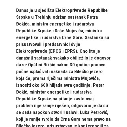
Danas je u sjedištu Elektroprivrede Republike
Srpske u Trebinju održan sastanak Petra
Đokića, ministra energetike i rudarstva
Republike Srpske i Saše Mujovića, ministra
energetike i rudarstva Crne Gore. Sastanku su
prisustvovali i predstavnici dvije
Elektroprivrede (EPCG i EPRS). Ono što je
današnji sastanak svakako obilježilo je dogovor
da se Opštini Nikšić nakon 30 godina ponovo
počne isplaćivati naknada za Bilećko jezero
koja će, prema riječima ministra Mujovića,
iznositi oko 600 hiljada evra godišnje. Petar
Đokić, ministar energetike i rudarstva
Republike Srpske na pitanje zašto ovaj
problem nije ranije riješen, odgovorio je da su
se sada napokon stvorili uslovi. Luka Petrović,
koji je ranije tvrdio da Crna Gora nema pravo na
Bilećko jezero, prisustvovao je konferenciji za