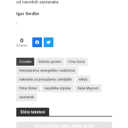
od narednih sastanaka.
Igor Svrdlin
‘
0
Shares
Oznake
bilećko jezero
Crna Gora
ministarstvo energetike i rudarstva
naknada za potopljeno zemljište
nikšić
Petar Đokić
republika srpska
Saša Mujović
sastanak
Slični tekstovi
Dva politička sina, jedan grad: