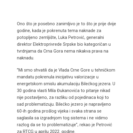
Ono što je posebno zanimljivo je to što je prije dvije
godine, kada je pokrenuta tema naknade za
potopljeno zemljište, Luka Petrović, generalni
direktor Elektroprivrede Srpske bio kategoričan u
tvrdnjama da Crna Gora nema nikakva prava na
naknadu.
”Mi smo shvatili da je Vlada Crne Gore u tehničkom
mandatu pokrenula inicijativu valorizacje u
energetskom smislu akumulaciju Bilećkog jezera. U
30 godina vlasti Mila Đukanovića to pitanje nikad
nije postavljeno, za razliku od pojedinaca koji to
sad problematizuju. Bilećko jezero je napravljeno
60-ih godina prošlog vijeka i svaka strana se
saglasila sa izgradnjom tog sistema i ne vidimo
razlog da se to problematizuje”, rekao je Petrović
za RTCG u aprilu 2022. godine.