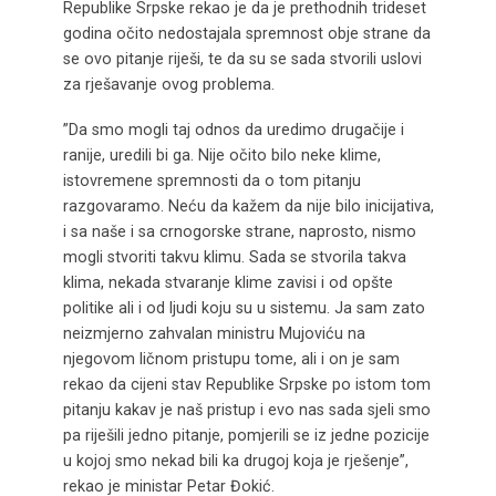
Republike Srpske rekao je da je prethodnih trideset
godina očito nedostajala spremnost obje strane da
se ovo pitanje riješi, te da su se sada stvorili uslovi
za rješavanje ovog problema.
”Da smo mogli taj odnos da uredimo drugačije i
ranije, uredili bi ga. Nije očito bilo neke klime,
istovremene spremnosti da o tom pitanju
razgovaramo. Neću da kažem da nije bilo inicijativa,
i sa naše i sa crnogorske strane, naprosto, nismo
mogli stvoriti takvu klimu. Sada se stvorila takva
klima, nekada stvaranje klime zavisi i od opšte
politike ali i od ljudi koju su u sistemu. Ja sam zato
neizmjerno zahvalan ministru Mujoviću na
njegovom ličnom pristupu tome, ali i on je sam
rekao da cijeni stav Republike Srpske po istom tom
pitanju kakav je naš pristup i evo nas sada sjeli smo
pa riješili jedno pitanje, pomjerili se iz jedne pozicije
u kojoj smo nekad bili ka drugoj koja je rješenje”,
rekao je ministar Petar Đokić.