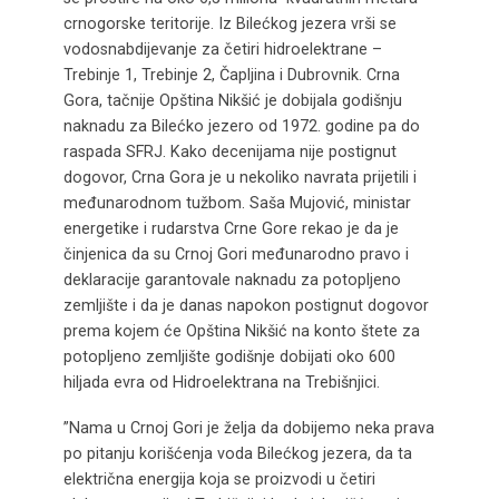
crnogorske teritorije. Iz Bilećkog jezera vrši se
vodosnabdijevanje za četiri hidroelektrane –
Trebinje 1, Trebinje 2, Čapljina i Dubrovnik. Crna
Gora, tačnije Opština Nikšić je dobijala godišnju
naknadu za Bilećko jezero od 1972. godine pa do
raspada SFRJ. Kako decenijama nije postignut
dogovor, Crna Gora je u nekoliko navrata prijetili i
međunarodnom tužbom. Saša Mujović, ministar
energetike i rudarstva Crne Gore rekao je da je
činjenica da su Crnoj Gori međunarodno pravo i
deklaracije garantovale naknadu za potopljeno
zemljište i da je danas napokon postignut dogovor
prema kojem će Opština Nikšić na konto štete za
potopljeno zemljište godišnje dobijati oko 600
hiljada evra od Hidroelektrana na Trebišnjici.
”Nama u Crnoj Gori je želja da dobijemo neka prava
po pitanju korišćenja voda Bilećkog jezera, da ta
električna energija koja se proizvodi u četiri