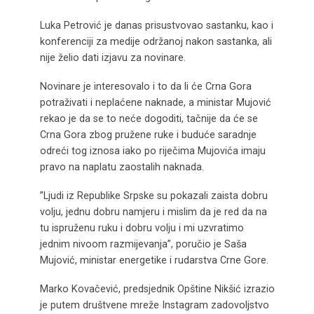
Luka Petrović je danas prisustvovao sastanku, kao i
konferenciji za medije održanoj nakon sastanka, ali
nije želio dati izjavu za novinare.
Novinare je interesovalo i to da li će Crna Gora
potraživati i neplaćene naknade, a ministar Mujović
rekao je da se to neće dogoditi, tačnije da će se
Crna Gora zbog pružene ruke i buduće saradnje
odreći tog iznosa iako po riječima Mujovića imaju
pravo na naplatu zaostalih naknada.
”Ljudi iz Republike Srpske su pokazali zaista dobru
volju, jednu dobru namjeru i mislim da je red da na
tu ispruženu ruku i dobru volju i mi uzvratimo
jednim nivoom razmijevanja”, poručio je Saša
Mujović, ministar energetike i rudarstva Crne Gore.
Marko Kovačević, predsjednik Opštine Nikšić izrazio
je putem društvene mreže Instagram zadovoljstvo