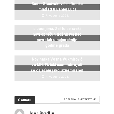
Sudar Stanivukovića i Dodika
mlađeg u Banjoj Luci
7. Avgusta 2026.
Istočno Sarajevo ponovo živi
s pucnjima: Zašto se svaki
novi obračun doživljava kao
povratak u najmračnije
godine grada
5. Avgusta 2026.
Novinarka Vesna Vukmirović
za MH: Fizički sam dobro, ali
se osjećam jako uznemireno!
4. Avgusta 2026.
O autoru
POGLEDAJ SVE TEKSTOVE
Igor Svrdlin