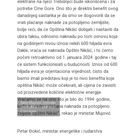
elektrane na rijeci Trebišnjici bude iskorišćena i za
potrebe Crne Gore. Ono što je direktni benefit ovog
današnjeg sastanka je da smo se dogovorili da se
vrati plaćanje naknade za potopljeno zemljište,
bolje reći, da će Opština Nikšić dobijati i nastaviti da
ubira taksu, odnosno naknadu po tom osnovu koja
na godišnjem nivou iznosi nekih 600 hiljada evra.
Dakle, vraća se naknada Opštini Nikšić, i to ćemo
početi retroaktivno od 1. januara 2024. godine i taj
će sistem funkcionisati u budućnosti. Iznos od 600
hiljada evra je orjentaciona vrijednost, čisto da
bismo imali predstavu koji je to nivo benefita koje
opština Nikšić može očekivati, ali cijena će zavisiti
od proizvedene količine električne energije.
Vraćamo se na ono što je bilo do 1994. godine,
Saša Mujović, ministar
kada je uredno plaćana naknada za potopljeno
energetike i rudarstva
Crne Gore
zeljište opštini Nikšić”, rekao je ministar Mujović.
Petar Đokić, ministar energetike i rudarstva