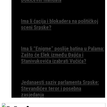
Ima li ćacija i blokadera na političkoj
sceni Srpske?
Ima li “Enigme” poslije batina u Palama:
Zašto će Elek između Đajića i
Stanivukovića izabrati Vučića?
Jedanaesti saziv parlamenta Srpske:
Stevandićev teror i posebna
zasjedanja