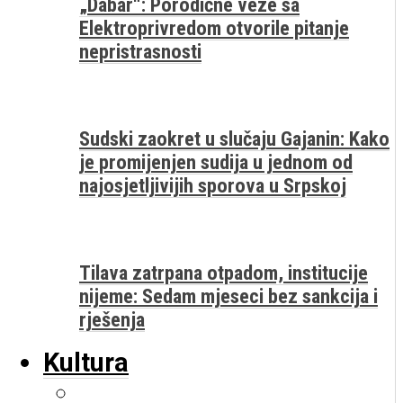
„Dabar“: Porodične veze sa
Elektroprivredom otvorile pitanje
nepristrasnosti
Sudski zaokret u slučaju Gajanin: Kako
je promijenjen sudija u jednom od
najosjetljivijih sporova u Srpskoj
Tilava zatrpana otpadom, institucije
nijeme: Sedam mjeseci bez sankcija i
rješenja
Kultura