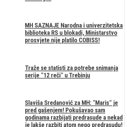
MH SAZNAJE Narodna i univerzitetska
biblioteka RS u blokadi, Ministarstvo
prosvjete nije platilo COBISS!
Traže se statisti za potrebe snimanja
serije ”12 reči” u Trebinju
Slaviša Sredanović za MH: ”Maris” je
pred gašenjem! Pokušavao sam
godinama razbijati predrasude a nekad
je lakše razbiti atom nego predrasudu!