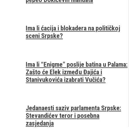
Ima li ćacija i blokadera na političkoj
sceni Srpske?
Ima li “Enigme” poslije batina u Palama:
Zašto će Elek između Đajića i
Stanivukovića izabrati Vučića?
Jedanaesti saziv parlamenta Srpske:
Stevandićev teror i posebna
zasjedanja