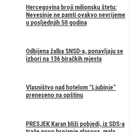
Hercegovina broji milionsku štetu:
Nevesinje ne pamti ovakvo nevrijeme
u posljednjih 50 godina
Odbijena žalba SNSD-a, ponavljaju se
izbori na 136 biračkih mjesta
Vlasništvo nad hotelom “Ljubinje”
preneseno na opštinu
PRESJEK Karan bliži pobjedi, iz SDS-a
traže novo brojanje glasova, mala