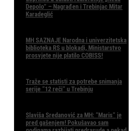
Depolo“ – Nagrađen i Trebinjac Mitar
Karadeglić
MH SAZNAJE Narodna i univerzitetska
biblioteka RS u blokadi, Ministarstvo
prosvjete nije platilo COBISS!
Traže se statisti za potrebe snimanja
serije ”12 reči” u Trebinju
Slaviša Sredanović za MH: ”Maris” je
pred gašenjem! Pokušavao sam
godinama razbijati predrasude a nekad