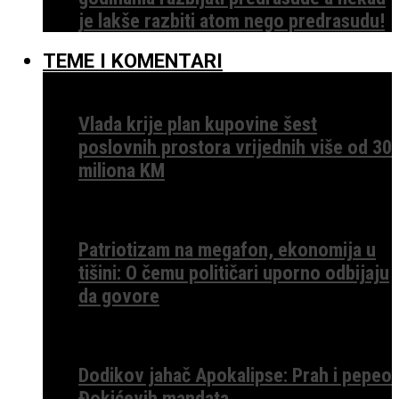
je lakše razbiti atom nego predrasudu!
TEME I KOMENTARI
Vlada krije plan kupovine šest
poslovnih prostora vrijednih više od 30
miliona KM
Patriotizam na megafon, ekonomija u
tišini: O čemu političari uporno odbijaju
da govore
Dodikov jahač Apokalipse: Prah i pepeo
Đokićevih mandata