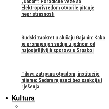
„Dabar“: Porodične veze sa
Elektroprivredom otvorile pitanje
nepristrasnosti
Sudski zaokret u slučaju Gajanin: Kako
je promijenjen sudija u jednom od
najosjetljivijih sporova u Srpskoj
Tilava zatrpana otpadom, institucije
nijeme: Sedam mjeseci bez sankcija i
rješenja
Kultura