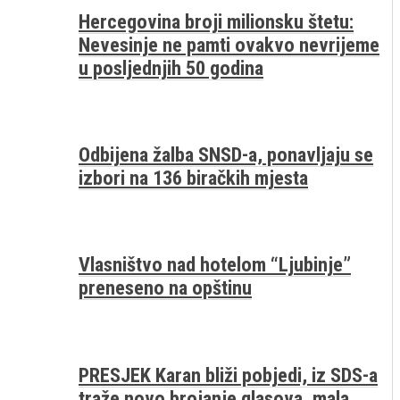
Hercegovina broji milionsku štetu:
Nevesinje ne pamti ovakvo nevrijeme
u posljednjih 50 godina
Odbijena žalba SNSD-a, ponavljaju se
izbori na 136 biračkih mjesta
Vlasništvo nad hotelom “Ljubinje”
preneseno na opštinu
PRESJEK Karan bliži pobjedi, iz SDS-a
traže novo brojanje glasova, mala