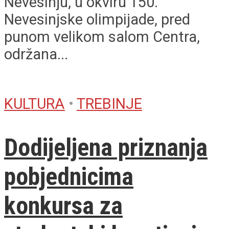
Nevesinju, u okviru 150.
Nevesinjske olimpijade, pred
punom velikom salom Centra,
održana...
KULTURA
•
TREBINJE
Dodijeljena priznanja
pobjednicima
konkursa za