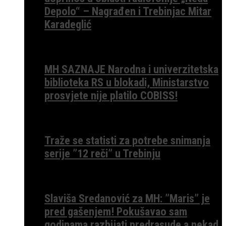
Depolo“ – Nagrađen i Trebinjac Mitar
Karadeglić
MH SAZNAJE Narodna i univerzitetska
biblioteka RS u blokadi, Ministarstvo
prosvjete nije platilo COBISS!
Traže se statisti za potrebe snimanja
serije ”12 reči” u Trebinju
Slaviša Sredanović za MH: ”Maris” je
pred gašenjem! Pokušavao sam
godinama razbijati predrasude a nekad