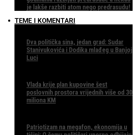
je lakše razbiti atom nego predrasudu!
TEME I KOMENTARI
Dva politička sina, jedan grad: Sudar
Stanivukovića i Dodika mlađeg u Banjoj
Luci
Vlada krije plan kupovine šest
poslovnih prostora vrijednih više od 30
miliona KM
Patriotizam na megafon, ekonomija u
tišini: O čemu političari uporno odbijaju