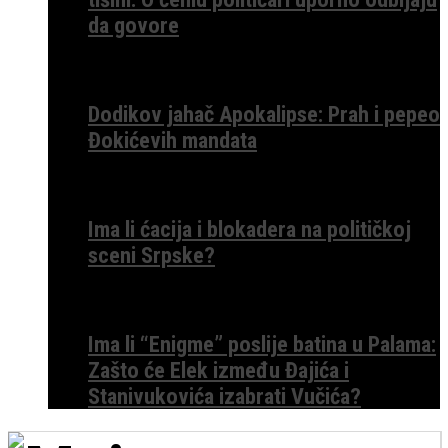
da govore
Dodikov jahač Apokalipse: Prah i pepeo
Đokićevih mandata
Ima li ćacija i blokadera na političkoj
sceni Srpske?
Ima li “Enigme” poslije batina u Palama:
Zašto će Elek između Đajića i
Stanivukovića izabrati Vučića?