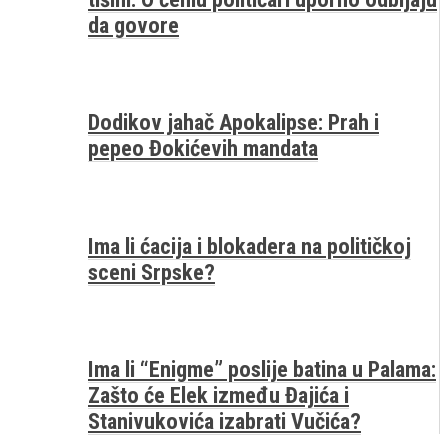
da govore
Dodikov jahač Apokalipse: Prah i
pepeo Đokićevih mandata
Ima li ćacija i blokadera na političkoj
sceni Srpske?
Ima li “Enigme” poslije batina u Palama:
Zašto će Elek između Đajića i
Stanivukovića izabrati Vučića?