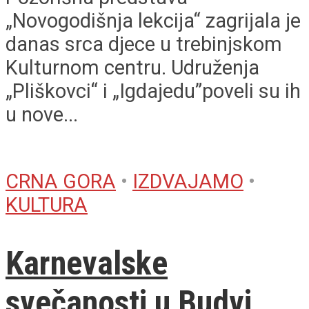
„Novogodišnja lekcija“ zagrijala je
danas srca djece u trebinjskom
Kulturnom centru. Udruženja
„Pliškovci“ i „Igdajedu”poveli su ih
u nove...
CRNA GORA
•
IZDVAJAMO
•
KULTURA
Karnevalske
svečanosti u Budvi