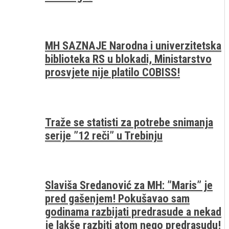
MH SAZNAJE Narodna i univerzitetska
biblioteka RS u blokadi, Ministarstvo
prosvjete nije platilo COBISS!
Traže se statisti za potrebe snimanja
serije ”12 reči” u Trebinju
Slaviša Sredanović za MH: ”Maris” je
pred gašenjem! Pokušavao sam
godinama razbijati predrasude a nekad
je lakše razbiti atom nego predrasudu!