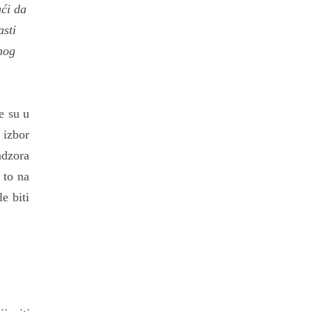
ući da
asti
nog
e su u
 izbor
adzora
 to na
e biti