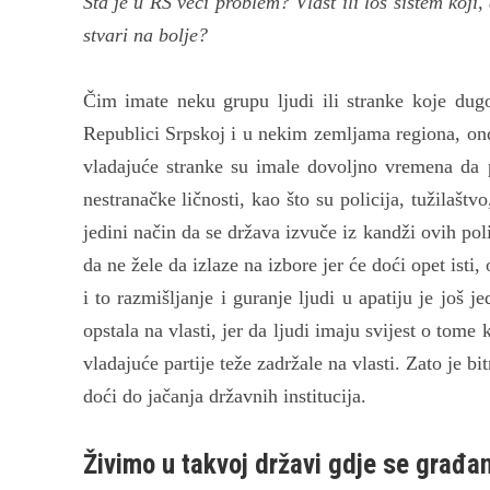
Šta je u RS veći problem? Vlast ili loš sistem koji,
stvari na bolje?
Čim imate neku grupu ljudi ili stranke koje dug
Republici Srpskoj i u nekim zemljama regiona, on
vladajuće stranke su imale dovoljno vremena da po
nestranačke ličnosti, kao što su policija, tužilašt
jedini način da se država izvuče iz kandži ovih poli
da ne žele da izlaze na izbore jer će doći opet isti
i to razmišljanje i guranje ljudi u apatiju je još 
opstala na vlasti, jer da ljudi imaju svijest o tome 
vladajuće partije teže zadržale na vlasti. Zato je
doći do jačanja državnih institucija.
Živimo u takvoj državi gdje se građani