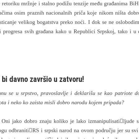
etoriku mržnje i stalno podižu tenzije među građanima BiH,
ačima osim praznih nacionalnih priča koje nikom ništa dobr
 sticanje velikog bogatstva preko noći. I dok se ne oslobodi
i progresa svih građana kako u Republici Srpskoj, tako i u c
bi davno završio u zatvoru!
unu se u srpstvo, pravoslavlje i deklarišu se kao patriote d
iota i neko ko zaista misli dobro narodu kojem pripada?
 Oni jako dobro znaju koliko je lako izmanipulisatiljude 
gu odbranitiRS i srpski narod na ovom području jer su svi 