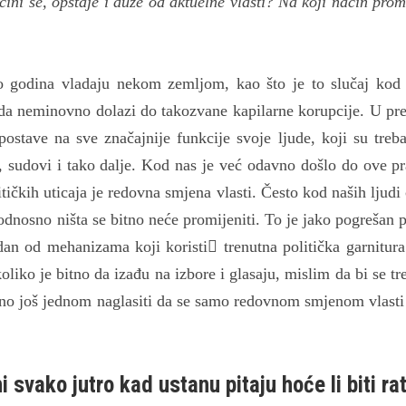
 čini se, opstaje i duže od aktuelne vlasti? Na koji način promi
o godina vladaju nekom zemljom, kao što je to slučaj kod
da neminovno dolazi do takozvane kapilarne korupcije. U pr
stave na sve značajnije funkcije svoje ljude, koji su trebal
vo, sudovi i tako dalje. Kod nas je već odavno došlo do ove pr
tičkih uticaja je redovna smjena vlasti. Često kod naših ljudi 
, odnosno ništa se bitno neće promijeniti. To je jako pogrešan p
jedan od mehanizama koji koristi trenutna politička garnitura
koliko je bitno da izađu na izbore i glasaju, mislim da bi se t
 bitno još jednom naglasiti da se samo redovnom smjenom vlast
 svako jutro kad ustanu pitaju hoće li biti ra