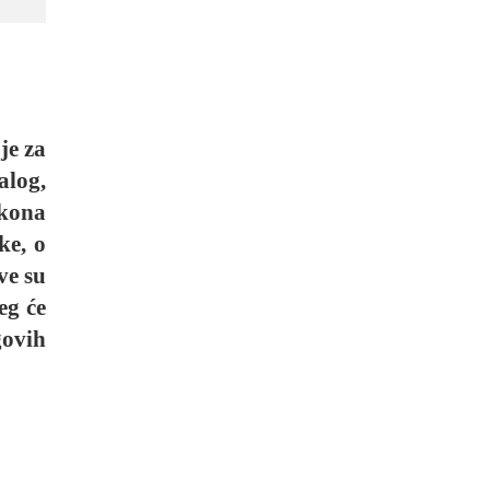
je za
alog,
akona
ke, o
ve su
eg će
govih