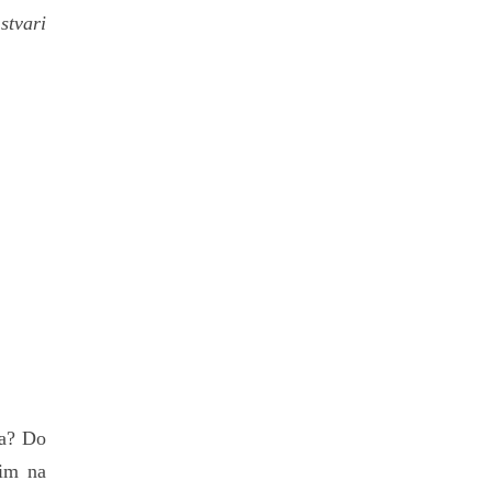
stvari
ta? Do
lim na