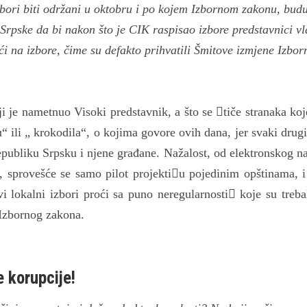
zbori biti održani u oktobru i po kojem Izbornom zakonu, bud
rpske da bi nakon što je CIK raspisao izbore predstavnici vl
aći na izbore, čime su defakto prihvatili Šmitove izmjene Izbor
 je nametnuo Visoki predstavnik, a što se tiče stranaka koj
“ ili „ krokodila“, o kojima govore ovih dana, jer svaki drugi
epubliku Srpsku i njene građane. Nažalost, od elektronskog n
o, sprovešće se samo pilot projektiu pojedinim opštinama, i
 lokalni izbori proći sa puno neregularnosti koje su trebal
Izbornog zakona.
 korupcije!