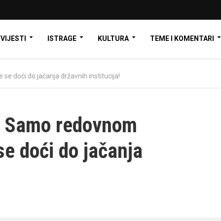
VIJESTI
ISTRAGE
KULTURA
TEME I KOMENTARI
 doći do jačanja državnih institucija!
: Samo redovnom
e doći do jačanja