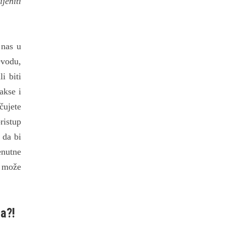
jeniti
 nas u
evodu,
i biti
akse i
čujete
ristup
 da bi
renutne
i može
ta?!