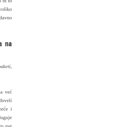
 bi to
voliko
 davno
a na
aketi,
ma već
doveli
zeće i
duguje
to sve