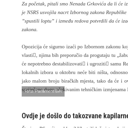
Za početak, pitali smo Nenada Grkovića da li će i
je NSRS usvojila nacrt Izbornog zakona Republike S
”spustili loptu” i između redova potvrdili da će iz
zakona.
Opozicija će sigurno izaći po Izbornom zakonu koji
vlasti, njima bih preporučio da progutaju tu „žabu
će nepotrebno destabilizovati i ugroziti samu R
lokalnih izbora u oktobru neće biti ništa, odnosn
jako malom broju biračkih mjesta, tako da će i ovi
spriječene dugo očekivanim tehničkim izmjenama 
Foto: Parlament BiH
Ovdje je došlo do takozvane kapilarne