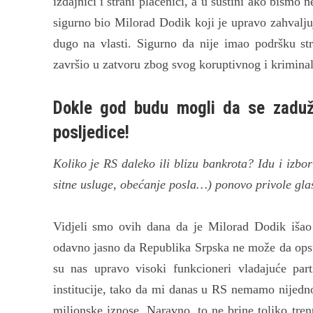
izdajnici i strani plaćenici, a u suštini ako bism
sigurno bio Milorad Dodik koji je upravo zahvalj
dugo na vlasti. Sigurno da nije imao podršku s
završio u zatvoru zbog svog koruptivnog i krimina
Dokle god budu mogli da se zaduž
posljedice!
Koliko je RS daleko ili blizu bankrota? Idu i izbo
sitne usluge, obećanje posla…) ponovo privole gla
Vidjeli smo ovih dana da je Milorad Dodik išao 
odavno jasno da Republika Srpska ne može da opst
su nas upravo visoki funkcioneri vladajuće part
institucije, tako da mi danas u RS nemamo nijedn
milionske iznose. Naravno, to ne brine toliko tren