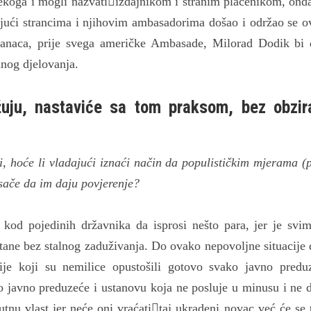
o nekoga i mogli nazvatiizdajnikom i stranim plaćenikom, onda
ujući strancima i njihovim ambasadorima došao i održao se o
tranaca, prije svega američke Ambasade, Milorad Dodik bi
lnog djelovanja.
uju, nastaviće sa tom praksom, bez obzir
ri, hoće li vladajući iznaći način da populističkim mjerama (p
sače da im daju povjerenje?
kod pojedinih državnika da isprosi nešto para, jer je svi
ane bez stalnog zaduživanja. Do ovako nepovoljne situacije 
ije koji su nemilice opustošili gotovo svako javno predu
o javno preduzeće i ustanovu koja ne posluje u minusu i ne 
utnu vlast jer neće oni vraćatitaj ukradeni novac već će se 