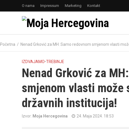
O nama
Impressum
Marketing
Kontakt
Početna
/
Nenad Grković za MH: Samo redovnom smjenom vlasti može se
IZDVAJAMO
•
TREBINJE
Nenad Grković za MH
smjenom vlasti može s
državnih institucija!
Izvor:
Moja Hercegovina
24. Maja 2024. 18:53