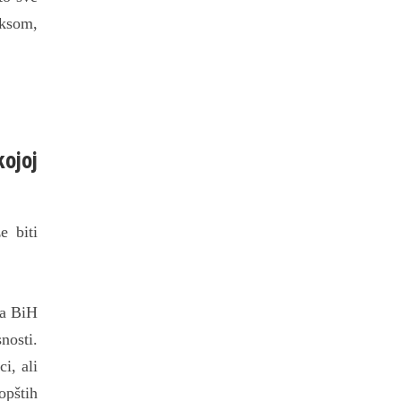
aksom,
ojoj
e biti
da BiH
nosti.
i, ali
opštih