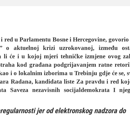
i red u Parlamentu Bosne i Hercegovine, govorio 
’ o aktuelnoj krizi uzrokovanoj, između ost
li će i u kojoj mjeri tehničke izmjene ovog z
 straha kod građana podgrijavanjem ratne retori
 kao i o lokalnim izborima u Trebinju gdje će se, s
zara Radana, kandidata liste Za pravdu i red koj
ata Saveza nezavisnih socijaldemokrata I nje
neregularnosti jer od elektronskog nadzora do