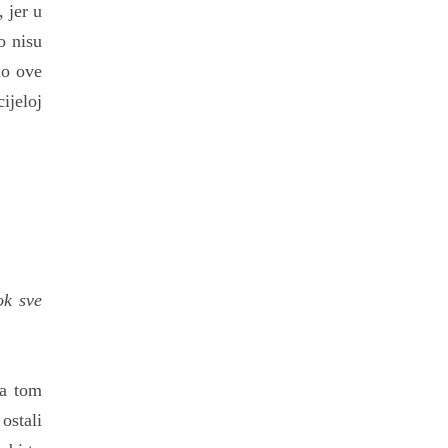
 jer u
o nisu
mo ove
ijeloj
ok sve
sa tom
ostali