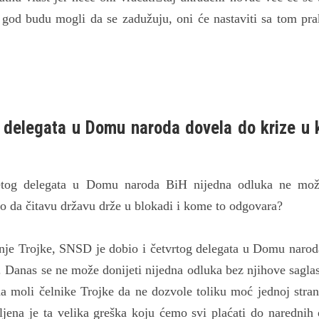
 god budu mogli da se zadužuju, oni će nastaviti sa tom pr
 delegata u Domu naroda dovela do krize u k
etog delegata u Domu naroda BiH nijedna odluka ne mož
o da čitavu državu drže u blokadi i kome to odgovara?
ašnje Trojke, SNSD je dobio i četvrtog delegata u Domu naro
Danas se ne može donijeti nijedna odluka bez njihove saglas
da moli čelnike Trojke da ne dozvole toliku moć jednoj stranc
ljena je ta velika greška koju ćemo svi plaćati do narednih 