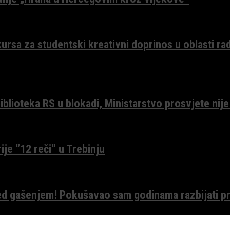
ursa za studentski kreativni doprinos u oblasti ra
lioteka RS u blokadi, Ministarstvo prosvjete nije
ije ”12 reči” u Trebinju
red gašenjem! Pokušavao sam godinama razbijati pr