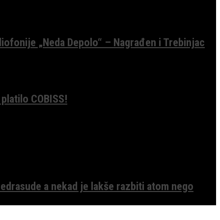
diofonije „Neda Depolo“ – Nagrađen i Trebinjac
 platilo COBISS!
edrasude a nekad je lakše razbiti atom nego