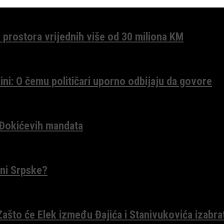
 prostora vrijednih više od 30 miliona KM
ini: O čemu političari uporno odbijaju da govore
 Đokićevih mandata
ceni Srpske?
 Zašto će Elek između Đajića i Stanivukovića izabra