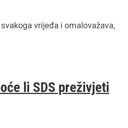
 svakoga vrijeđa i omalovažava,
će li SDS preživjeti