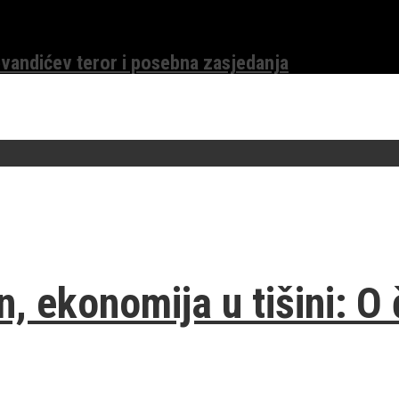
evandićev teror i posebna zasjedanja
, ekonomija u tišini: O 