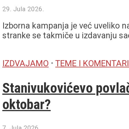
29. Jula 2026.
Izborna kampanja je već uveliko n
stranke se takmiče u izdavanju sao
IZDVAJAMO
•
TEME I KOMENTARI
Stanivukovićevo povlač
oktobar?
7. Jula 2026.