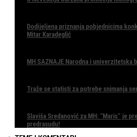
Dodijeljena priznanja pobjednicima konk
Mitar Karadeglić
MH SAZNAJE Narodna i univerzitetska bib
Traže se statisti za potrebe snimanja ser
Slaviša Sredanović za MH: ”Maris” je p
predrasudu!