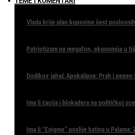
TEME I KOMENTARI
Vlada krije plan kupovine šest poslovnih
Patriotizam na megafon, ekonomija u tiš
Dodikov jahač Apokalipse: Prah i pepeo
Ima li ćacija i blokadera na političkoj s
Ima li “Enigme” poslije batina u Palama: