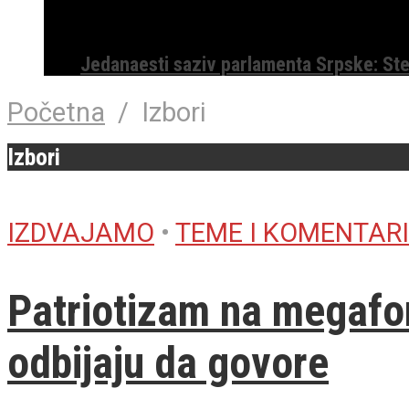
Jedanaesti saziv parlamenta Srpske: St
Početna
/
Izbori
Izbori
IZDVAJAMO
•
TEME I KOMENTARI
Patriotizam na megafon
odbijaju da govore