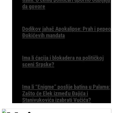
da govore
Dodikov jahač Apokalipse: Prah i pepeo
Đokićevih mandata
Ima li ćacija i blokadera na političkoj
sceni Srpske?
Ima li “Enigme” poslije batina u Palama:
Zašto će Elek između Đajića i
Stanivukovića izabrati Vučića?