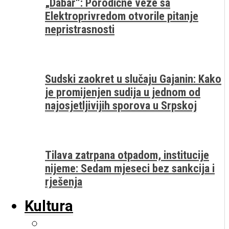
„Dabar“: Porodične veze sa
Elektroprivredom otvorile pitanje
nepristrasnosti
Sudski zaokret u slučaju Gajanin: Kako
je promijenjen sudija u jednom od
najosjetljivijih sporova u Srpskoj
Tilava zatrpana otpadom, institucije
nijeme: Sedam mjeseci bez sankcija i
rješenja
Kultura