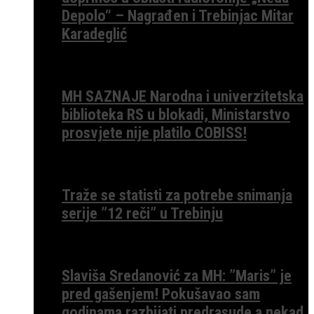
Depolo“ – Nagrađen i Trebinjac Mitar
Karadeglić
MH SAZNAJE Narodna i univerzitetska
biblioteka RS u blokadi, Ministarstvo
prosvjete nije platilo COBISS!
Traže se statisti za potrebe snimanja
serije ”12 reči” u Trebinju
Slaviša Sredanović za MH: ”Maris” je
pred gašenjem! Pokušavao sam
godinama razbijati predrasude a nekad