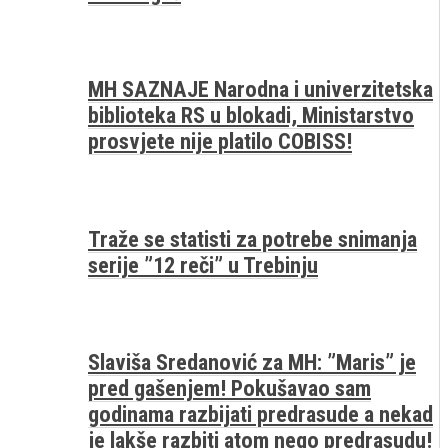
MH SAZNAJE Narodna i univerzitetska
biblioteka RS u blokadi, Ministarstvo
prosvjete nije platilo COBISS!
Traže se statisti za potrebe snimanja
serije ”12 reči” u Trebinju
Slaviša Sredanović za MH: ”Maris” je
pred gašenjem! Pokušavao sam
godinama razbijati predrasude a nekad
je lakše razbiti atom nego predrasudu!