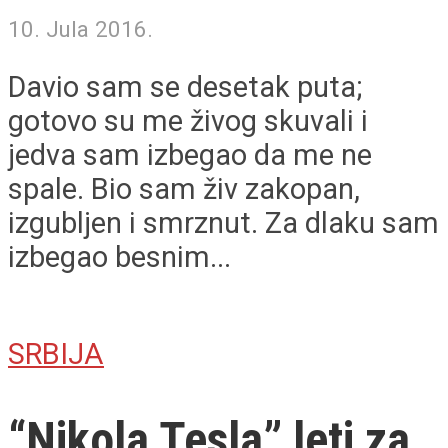
10. Jula 2016.
Davio sam se desetak puta;
gotovo su me živog skuvali i
jedva sam izbegao da me ne
spale. Bio sam živ zakopan,
izgubljen i smrznut. Za dlaku sam
izbegao besnim...
SRBIJA
“Nikola Tesla” leti za