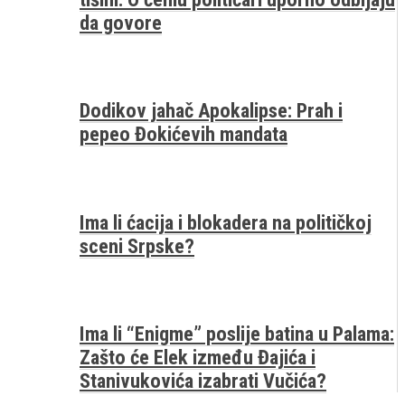
da govore
Dodikov jahač Apokalipse: Prah i
pepeo Đokićevih mandata
Ima li ćacija i blokadera na političkoj
sceni Srpske?
Ima li “Enigme” poslije batina u Palama:
Zašto će Elek između Đajića i
Stanivukovića izabrati Vučića?