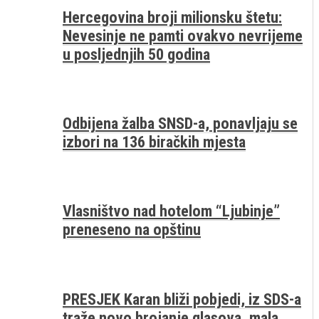
Hercegovina broji milionsku štetu:
Nevesinje ne pamti ovakvo nevrijeme
u posljednjih 50 godina
Odbijena žalba SNSD-a, ponavljaju se
izbori na 136 biračkih mjesta
Vlasništvo nad hotelom “Ljubinje”
preneseno na opštinu
PRESJEK Karan bliži pobjedi, iz SDS-a
traže novo brojanje glasova, mala