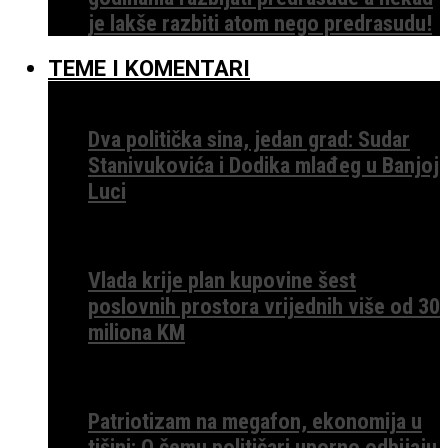
je lakše razbiti atom nego predrasudu!
TEME I KOMENTARI
Dva politička sina, jedan grad: Sudar
Stanivukovića i Dodika mlađeg u Banjoj
Luci
Vlada krije plan kupovine šest
poslovnih prostora vrijednih više od 30
miliona KM
Patriotizam na megafon, ekonomija u
tišini: O čemu političari uporno odbijaju