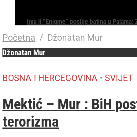
Ima li “Enigme” poslije batina u Palama:
Početna
/
Džonatan Mur
Džonatan Mur
BOSNA I HERCEGOVINA
•
SVIJET
Mektić – Mur : BiH post
terorizma