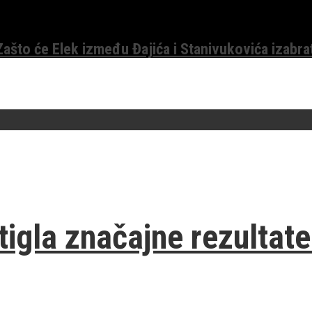
 Zašto će Elek između Đajića i Stanivukovića izabra
igla značajne rezultate 