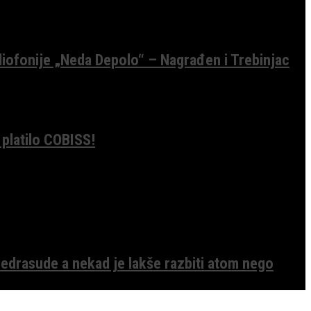
diofonije „Neda Depolo“ – Nagrađen i Trebinjac
 platilo COBISS!
edrasude a nekad je lakše razbiti atom nego