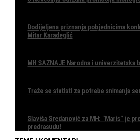
Dodijeljena priznanja pobjednicima konk
Mitar Karadeglić
MH SAZNAJE Narodna i univerzitetska bib
Traže se statisti za potrebe snimanja ser
Slaviša Sredanović za MH: ”Maris” je p
predrasudu!