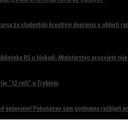
ursa za studentski kreativni doprinos u oblasti ra
lioteka RS u blokadi, Ministarstvo prosvjete nije
ije ”12 reči” u Trebinju
red gašenjem! Pokušavao sam godinama razbijati pr