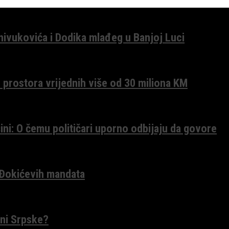
anivukovića i Dodika mlađeg u Banjoj Luci
 prostora vrijednih više od 30 miliona KM
ini: O čemu političari uporno odbijaju da govore
 Đokićevih mandata
ceni Srpske?