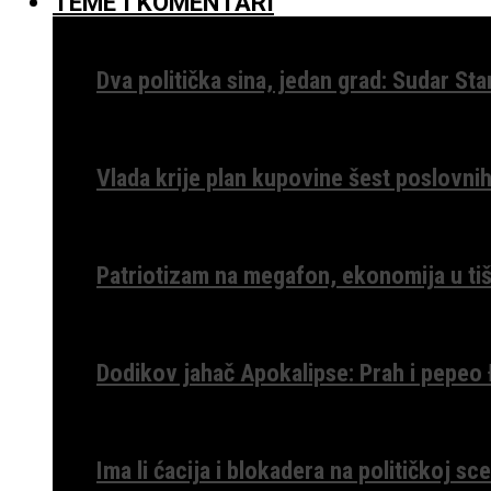
TEME I KOMENTARI
Dva politička sina, jedan grad: Sudar St
Vlada krije plan kupovine šest poslovnih
Patriotizam na megafon, ekonomija u tiš
Dodikov jahač Apokalipse: Prah i pepeo
Ima li ćacija i blokadera na političkoj s