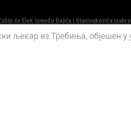
 Zašto će Elek između Đajića i Stanivukovića izabra
ски љекар из Требиња, објешен у 