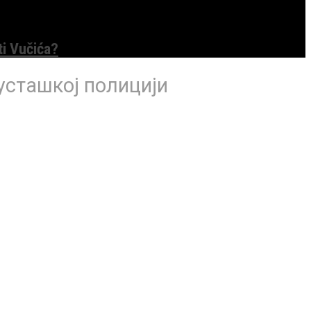
ti Vučića?
усташкој полицији