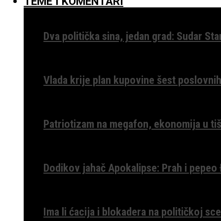
TEME I KOMENTARI
Dva politička sina, jedan grad: Sudar St
Vlada krije plan kupovine šest poslovnih
Patriotizam na megafon, ekonomija u tiš
Dodikov jahač Apokalipse: Prah i pepeo
Ima li ćacija i blokadera na političkoj s