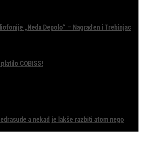
diofonije „Neda Depolo“ – Nagrađen i Trebinjac
 platilo COBISS!
edrasude a nekad je lakše razbiti atom nego