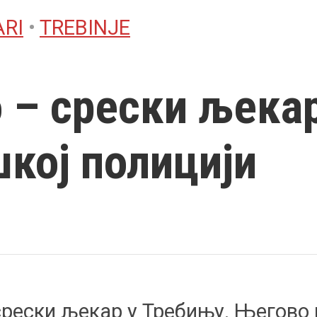
ARI
•
TREBINJE
 – срески љекар
шкој полицији
 срески љекар у Требињу. Његово