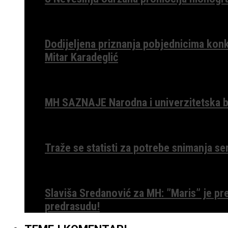
Dodijeljena priznanja pobjednicima konk
Mitar Karadeglić
MH SAZNAJE Narodna i univerzitetska bib
Traže se statisti za potrebe snimanja ser
Slaviša Sredanović za MH: ”Maris” je p
predrasudu!