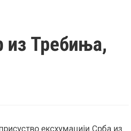
 из Требиња,
 присуство ексхумацији Срба из