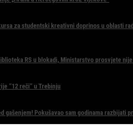
ursa za studentski kreativni doprinos u oblasti ra
lioteka RS u blokadi, Ministarstvo prosvjete nije
ije ”12 reči” u Trebinju
red gašenjem! Pokušavao sam godinama razbijati pr