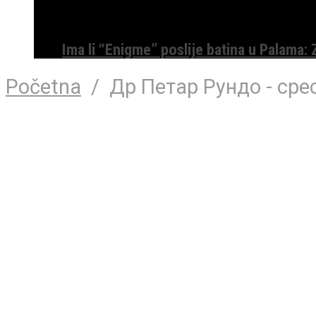
Ima li “Enigme” poslije batina u Palama:
Početna
/
Др Петар Рундо - сре