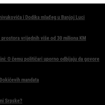
anivukovića i Dodika mlađeg u Banjoj Luci
 prostora vrijednih više od 30 miliona KM
ini: O čemu političari uporno odbijaju da govore
 Đokićevih mandata
ceni Srpske?