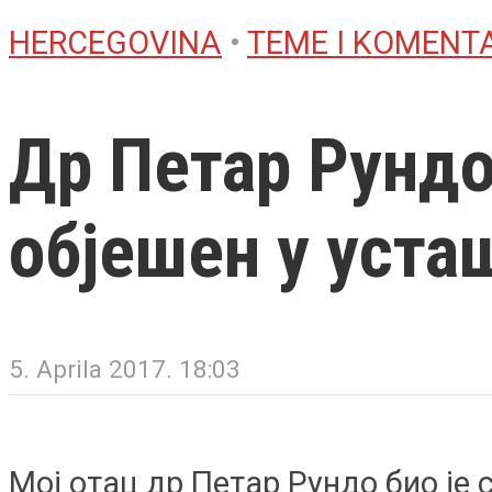
HERCEGOVINA
•
TEME I KOMENT
Др Петар Рундо
објешен у уста
5. Aprila 2017. 18:03
Мој отац др Петар Рундо био је