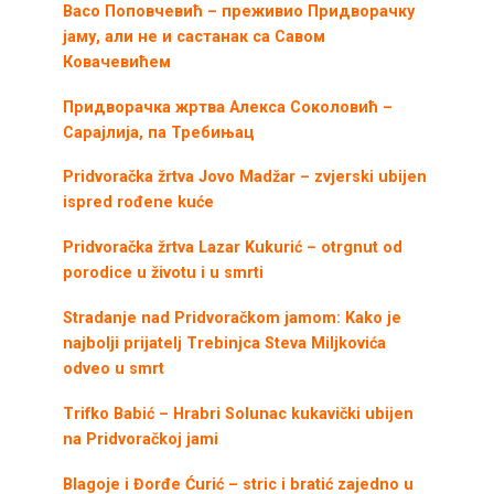
Васо Поповчевић – преживио Придворачку
јаму, али не и састанак са Савом
Ковачевићем
Придворачка жртва Алекса Соколовић –
Сарајлија, па Требињац
Pridvoračka žrtva Jovo Madžar – zvjerski ubijen
ispred rođene kuće
Pridvoračka žrtva Lazar Kukurić – otrgnut od
porodice u životu i u smrti
Stradanje nad Pridvoračkom jamom: Kako je
najbolji prijatelj Trebinjca Steva Miljkovića
odveo u smrt
Trifko Babić – Hrabri Solunac kukavički ubijen
na Pridvoračkoj jami
Blagoje i Đorđe Ćurić – stric i bratić zajedno u