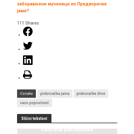
заборављени мученици из Придворачке
јаме?
111
Shares
Oznake
pridvoračka jama
pridvoračke žrtve
vaso popovčević
Slični tekstovi
Vlada krije plan kupovine