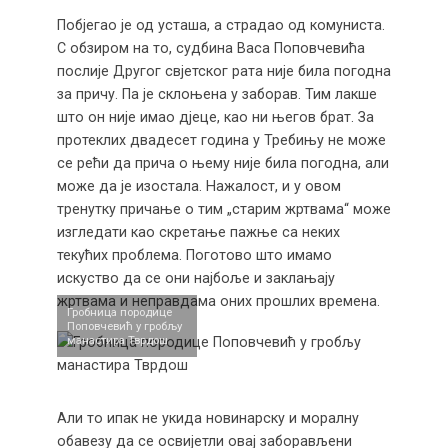
Побјегао је од усташа, а страдао од комуниста.
С обзиром на то, судбина Васа Поповчевића
послије Другог свјетског рата није била погодна
за причу. Па је склоњена у заборав. Тим лакше
што он није имао дјеце, као ни његов брат. За
протеклих двадесет година у Требињу не може
се рећи да прича о њему није била погодна, али
може да је изостала. Нажалост, и у овом
тренутку причање о тим „старим жртвама“ може
изгледати као скретање пажње са неких
текућих проблема. Поготово што имамо
искуство да се они најбоље и заклањају
жртвама и неправдама оних прошлих времена.
Гробница породице
Поповчевић у гробљу
манастира Тврдош
Али то ипак не укида новинарску и моралну
обавезу да се освијетли овај заборављени