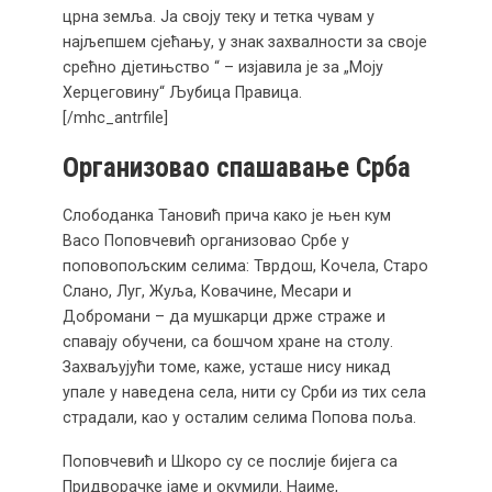
црна земља. Ја своју теку и тетка чувам у
најљепшем сјећању, у знак захвалности за своје
срећно дјетињство “ – изјавила је за „Моју
Херцеговину“ Љубица Правица.
[/mhc_antrfile]
Организовао спашавање Срба
Слободанка Тановић прича како је њен кум
Васо Поповчевић организовао Србе у
поповопољским селима: Тврдош, Кочела, Старо
Слано, Луг, Жуља, Ковачине, Месари и
Добромани – да мушкарци држе страже и
спавају обучени, са бошчом хране на столу.
Захваљујући томе, каже, усташе нису никад
упале у наведена села, нити су Срби из тих села
страдали, као у осталим селима Попова поља.
Поповчевић и Шкоро су се послије бијега са
Придворачке јаме и окумили. Наиме,