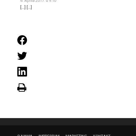
6. Aprila 2017. u 9:10
[…] […]