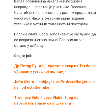
Васа Поповчевића чекала је и посмртна
неправда – сврстан је у четнике. Весељка
Салатић је то и прочитала у једном предратном
часопису. Иако је он убијен прије подјеле
устаника и четници тада нису ни постојали.
Послије свега, Васo Поповчевић је заслужио да
се исприча његова прича. Бар оно што је
остало у сјећању…
Čitajte još:
Др Петар Рундо – срески љекар из Требиња,
објешен у усташкој полицији
Jefto Škoro – pobjegao sa Pridvoračke jame, ali
ne i od ustaške ruke
Trebinjac Vule – Jovo Vlačić: Bijeg od
neprijatelja spasio ga mučke smrti