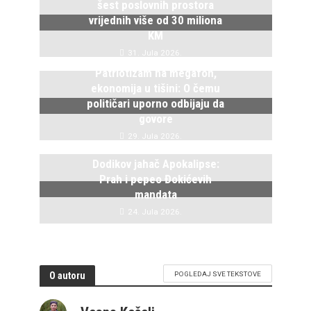
šest poslovnih prostora
vrijednih više od 30 miliona
KM
31. Jula 2026.
Patriotizam na megafon,
ekonomija u tišini: O čemu
političari uporno odbijaju da
govore
29. Jula 2026.
Dodikov jahač Apokalipse:
Prah i pepeo Đokićevih
mandata
24. Jula 2026.
O autoru
POGLEDAJ SVE TEKSTOVE