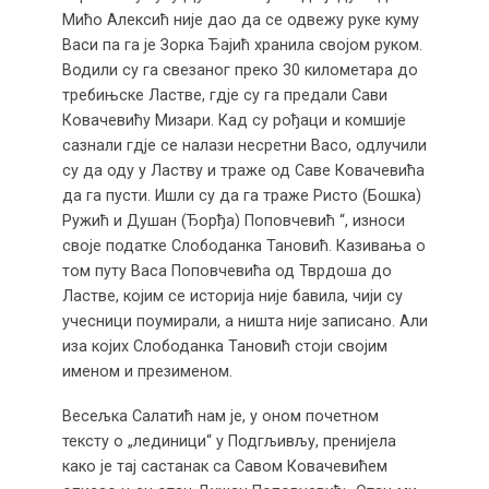
Мићо Алексић није дао да се одвежу руке куму
Васи па га је Зорка Ђајић хранила својом руком.
Водили су га свезаног преко 30 километара до
требињске Ластве, гдје су га предали Сави
Ковачевићу Мизари. Кад су рођаци и комшије
сазнали гдје се налази несретни Васо, одлучили
су да оду у Ластву и траже од Саве Ковачевића
да га пусти. Ишли су да га траже Ристо (Бошка)
Ружић и Душан (Ђорђа) Поповчевић “, износи
своје податке Слободанка Тановић. Казивања о
том путу Васа Поповчевића од Тврдоша до
Ластве, којим се историја није бавила, чији су
учесници поумирали, а ништа није записано. Али
иза којих Слободанка Тановић стоји својим
именом и презименом.
Весељка Салатић нам је, у оном почетном
тексту о „лединици“ у Подгљивљу, пренијела
како је тај састанак са Савом Ковачевићем