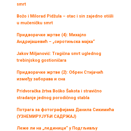
smrt
Božo i Milorad Pidžula – otac i sin zajedno otišli
u mučeničku smrt
Придворачке жртве (4): Михајло
Андријашевић – „сиротињска мајка“
Jakov Miljanović: Tragična smrt uglednog
trebinjskog gostioničara
Придворачке жртве (2): Обрен Стијачић
између заборава и сна
Pridvoračka žrtva Boško Šakota i stravično
stradanje jednog porodičnog stabla
Потрага за фотографијама Данила Сикимића
(УЗНЕМИРУЈУЋИ САДРЖАЈ)
Леже ли на „лединици“ у Подгљивљу