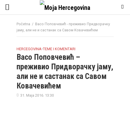
Početna
/
Васо Поповчевић - преживио Придворачку
јаму, али не и састанак са Савом Ковачевићем
HERCEGOVINA
•
TEME I KOMENTARI
Васо Поповчевић –
преживио Придворачку јаму,
али не и састанак са Савом
Ковачевићем
31. Maja 2016. 13:30