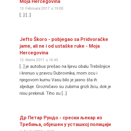
Moja Hercegovina
13. Februara 2017. u 19:00
[…] […]
Jefto Škoro - pobjegao sa Pridvoračke
jame, ali ne i od ustaške ruke - Moja
Hercegovina
12. Marta 2017. u 16:45
[…] je autobus prešao na lijevu obalu Trebišnjice
i krenuo u pravcu Dubrovnika, mom ocu i
njegovom kumu Vasu bilo je jasno šta ih
sljeduje. Grozničavo su zubima grizli žicu, dok je
nisu prekinuli. Tiho su […]
Др Петар Рундо - срески љекар из
Требиња, објешен у усташкој полицији