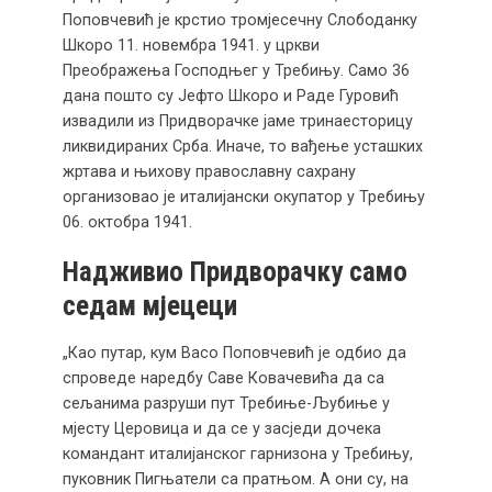
Поповчевић је крстио тромјесечну Слободанку
Шкоро 11. новембра 1941. у цркви
Преображења Господњег у Требињу. Само 36
дана пошто су Јефто Шкоро и Раде Гуровић
извадили из Придворачке јаме тринаесторицу
ликвидираних Срба. Иначе, то вађење усташких
жртава и њихову православну сахрану
организовао је италијански окупатор у Требињу
06. октобра 1941.
Надживио Придворачку само
седам мјецеци
„Као путар, кум Васо Поповчевић је одбио да
спроведе наредбу Саве Ковачевића да са
сељанима разруши пут Требиње-Љубиње у
мјесту Церовица и да се у засједи дочека
командант италијанског гарнизона у Требињу,
пуковник Пигњатели са пратњом. А они су, на