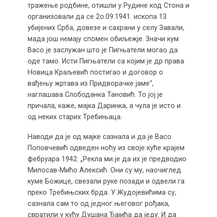
тражење родбине, отишли у Рудине код Стона и
организовали да се 2о.09.1941. ископа 13
убијених Срба, довезе и сахрани у селу Завали,
мада још немају спомен обиљежје. Значи кум
Васо је заслужан што је Пигњатели могао да
оде тамо. Исти Пигњатели са којим је др права
Новица Краљевић постигао и договор о
вађењу жртава из Придворачке јаме“,
наглашава Слободанка Тановић. То јој је
причала, каже, мајка Даринка, а чула је исто и
од неких старих Требињаца.
Наводи да је од мајке сазнала и да је Васо
Поповчевић одведен ноћу из своје куће крајем
фебруара 1942. „Рекла ми је да их је предводио
Милосав-Мићо Алексић. Они су му, наочиглед
куме Божице, свезали руке позади и одвели га
преко Требињских брда. У Жудојевићима су,
сазнала сам то од једног његовог рођака,
свратили у кућу Душана Ђајића да једу. И да