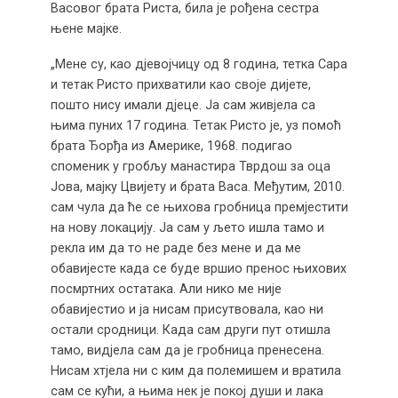
Васовог брата Риста, била је рођена сестра
њене мајке.
„Мене су, као дјевојчицу од 8 година, тетка Сара
и тетак Ристо прихватили као своје дијете,
пошто нису имали дјеце. Ја сам живјела са
њима пуних 17 година. Тетак Ристо је, уз помоћ
брата Ђорђа из Америке, 1968. подигао
споменик у гробљу манастира Тврдош за оца
Јова, мајку Цвијету и брата Васа. Међутим, 2010.
сам чула да ће се њихова гробница премјестити
на нову локацију. Ја сам у љето ишла тамо и
рекла им да то не раде без мене и да ме
обавијесте када се буде вршио пренос њихових
посмртних остатака. Али нико ме није
обавијестио и ја нисам присутвовала, као ни
остали сродници. Када сам други пут отишла
тамо, видјела сам да је гробница пренесена.
Нисам хтјела ни с ким да полемишем и вратила
сам се кући, а њима нек је покој души и лака