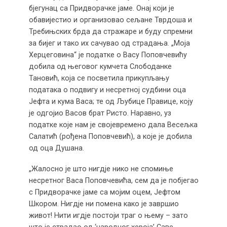
бјегунац са Придворачке јаме. Онај који је
обавијестио и организовао сељане Тврдоша и
Требињских брда да стражаре и буду спремни
за бијег и тако их сачувао од страдања. „Моја
Херцеговина“ је податке о Васу Поповчевићу
добила од његовог кумчета Слободанке
Тановић, која се посветила прикупљању
података о подвигу и несретној судбини оца
Јефта и кума Васа; те од Љубице Правице, коју
је одгојио Васов брат Ристо. Наравно, уз
податке које нам је својевремено дала Весељка
Салатић (рођена Поповчевић), а које је добила
од оца Душана.
„Жалосно је што нигдје нико не спомиње
несретног Васа Поповчевића, сем да је побјегао
с Придворачке јаме са мојим оцем, Јефтом
Шкором. Нигдје ни помена како је завршио
живот! Нити игдје постоји траг о њему – зато
што је страдао од ‘народног хероја’ Саве