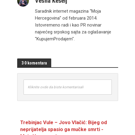
Vesna Kešelj
Saradnik internet magazina “Moja
Hercegovina” od februara 2014.
Istovremeno radi i kao PR novinar
najvećeg srpskog sajta za oglašavanje
"KupujemProdajem".
3 0 komentara
Kliknite ovde da biste komentarisali
Trebinjac Vule – Jovo Vlačić: Bijeg od
neprijatelja spasio ga mučke smrti -