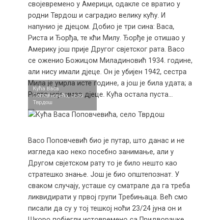
својевремено у Америци, одакле се вратио у
родни Тврдош и саградио велику кућу. И
напунио је дјецом. Добио је три сина: Васа,
Риста и Ђорђа, те кћи Милу. Ђорђе је отишао у
Америку још прије Другог свјетског рата. Васо
се оженио Божицом Миладиновић 1934. године,
али нису имали дјеце. Он је убијен 1942, сестра
Мила је умрла исте године, а још је била удата; а
Кућа Васа
Ристо није имао дјеце. Кућа остала пуста…
Поповчевића, село
Тврдош
Васо Поповчевић био је путар, што данас и не
изгледа као неко посебно занимање, али у
Другом свјетском рату то је било нешто као
стратешко знање. Још је био општепознат. У
сваком случају, усташе су сматрале да га треба
ликвидирати у првој групи Требињаца. Већ смо
писали да су у тој тешкој ноћи 23/24 јуна он и
Шкоро побјегли истовремено са Придворачке