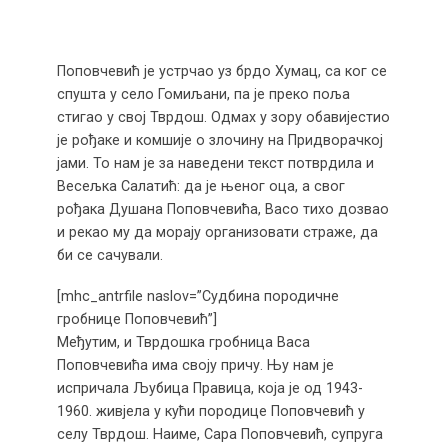
Поповчевић је устрчао уз брдо Хумац, са ког се
спушта у село Гомиљани, па је преко поља
стигао у свој Тврдош. Одмах у зору обавијестио
је рођаке и комшије о злочину на Придворачкој
јами. То нам је за наведени текст потврдила и
Весељка Салатић: да је њеног оца, а свог
рођака Душана Поповчевића, Васо тихо дозвао
и рекао му да морају организовати страже, да
би се сачували.
[mhc_antrfile naslov=”Судбина породичне
гробнице Поповчевић”]
Међутим, и Тврдошка гробница Васа
Поповчевића има своју причу. Њу нам је
испричала Љубица Правица, која је од 1943-
1960. живјела у кући породице Поповчевић у
селу Тврдош. Наиме, Сара Поповчевић, супруга