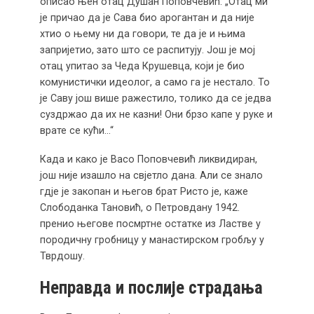
описао њен отац Душан Поповчевић: „Отац ми
је причао да је Сава био арогантан и да није
хтио о њему ни да говори, те да је и њима
запријетио, зато што се распитују. Још је мој
отац упитао за Чеда Крушевца, који је био
комунистички идеолог, а само га је нестало. То
је Саву још више ражестило, толико да се једва
суздржао да их не казни! Они брзо капе у руке и
врате се кући…“
Када и како је Васо Поповчевић ликвидиран,
још није изашло на свјетло дана. Али се знало
гдје је закопан и његов брат Ристо је, каже
Слободанка Тановић, о Петровдану 1942.
пренио његове посмртне остатке из Ластве у
породичну гробницу у манастирском гробљу у
Тврдошу.
Неправда и послије страдања