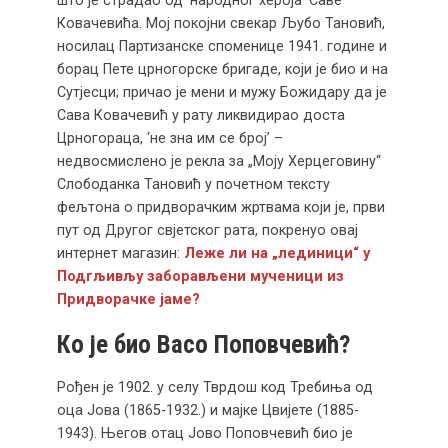
Ковачевића. Мој покојни свекар Љубо Тановић,
носилац Партизанске споменице 1941. године и
борац Пете црногорске бригаде, који је био и на
Сутјесци; причао је мени и мужу Божидару да је
Сава Ковачевић у рату ликвидирао доста
Црногораца, ‘не зна им се број’ –
недвосмислено је рекла за „Моју Херцеговину“
Слободанка Тановић у почетном тексту
фељтона о придворачким жртвама који је, први
пут од Другог свјетског рата, покренуо овај
интернет магазин:
Леже ли на „лединици“ у
Подгљивљу заборављени мученици из
Придворачке јаме?
Ко је био Васо Поповчевић?
Рођен је 1902. у селу Тврдош код Требиња од
оца Јова (1865-1932.) и мајке Цвијете (1885-
1943). Његов отац Јово Поповчевић био је