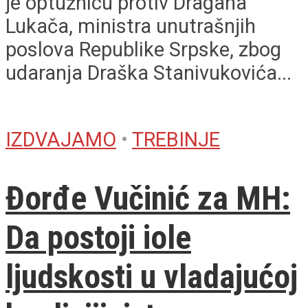
je optužnicu protiv Dragana
Lukača, ministra unutrašnjih
poslova Republike Srpske, zbog
udaranja Draška Stanivukovića...
IZDVAJAMO
•
TREBINJE
Đorđe Vučinić za MH:
Da postoji iole
ljudskosti u vladajućoj