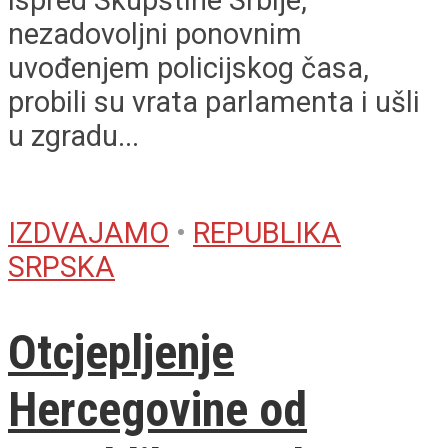
ispred Skupštine Srbije,
nezadovoljni ponovnim
uvođenjem policijskog časa,
probili su vrata parlamenta i ušli
u zgradu...
IZDVAJAMO
•
REPUBLIKA
SRPSKA
Otcjepljenje
Hercegovine od