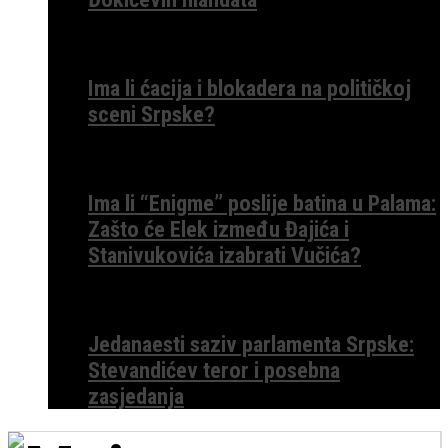
Ima li ćacija i blokadera na političkoj
sceni Srpske?
Ima li “Enigme” poslije batina u Palama:
Zašto će Elek između Đajića i
Stanivukovića izabrati Vučića?
Jedanaesti saziv parlamenta Srpske:
Stevandićev teror i posebna
zasjedanja