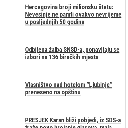
Hercegovina broji milionsku štetu:
Nevesinje ne pamti ovakvo nevrijeme
u posljednjih 50 godina
Odbijena žalba SNSD-a, ponavljaju se
izbori na 136 biračkih mjesta
Vlasništvo nad hotelom “Ljubinje”
preneseno na opštinu
PRESJEK Karan bliži pobjedi, iz SDS-a
traže novo brojanje glasova, mala