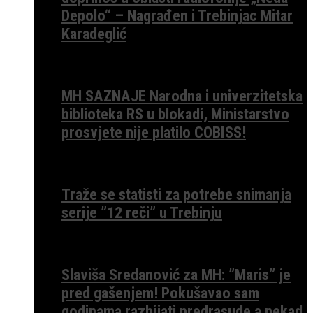
Depolo“ – Nagrađen i Trebinjac Mitar
Karadeglić
MH SAZNAJE Narodna i univerzitetska
biblioteka RS u blokadi, Ministarstvo
prosvjete nije platilo COBISS!
Traže se statisti za potrebe snimanja
serije ”12 reči” u Trebinju
Slaviša Sredanović za MH: ”Maris” je
pred gašenjem! Pokušavao sam
godinama razbijati predrasude a nekad