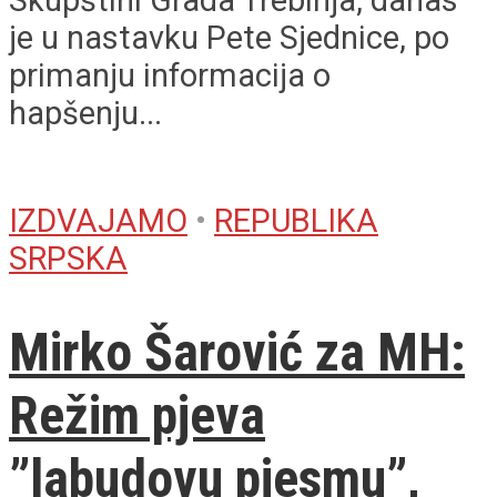
je u nastavku Pete Sjednice, po
primanju informacija o
hapšenju...
IZDVAJAMO
•
REPUBLIKA
SRPSKA
Mirko Šarović za MH:
Režim pjeva
”labudovu pjesmu”,