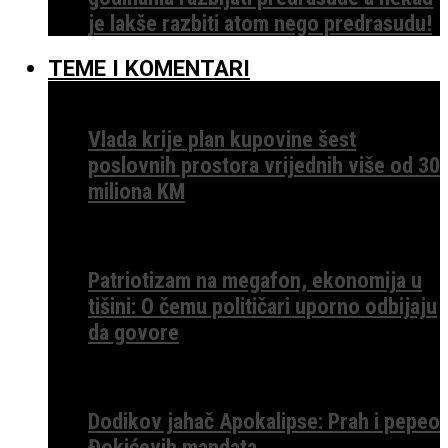
je lakše razbiti atom nego predrasudu!
TEME I KOMENTARI
Vlada krije plan kupovine šest
poslovnih prostora vrijednih više od 30
miliona KM
Patriotizam na megafon, ekonomija u
tišini: O čemu političari uporno odbijaju
da govore
Dodikov jahač Apokalipse: Prah i pepeo
Đokićevih mandata