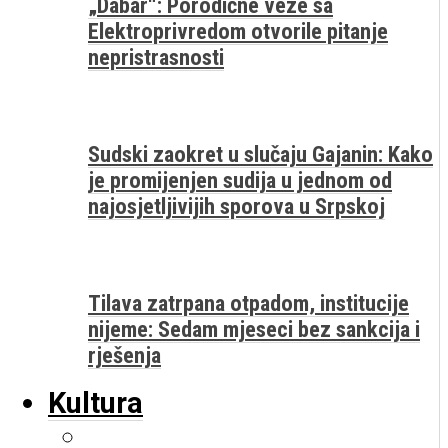
„Dabar“: Porodične veze sa
Elektroprivredom otvorile pitanje
nepristrasnosti
Sudski zaokret u slučaju Gajanin: Kako
je promijenjen sudija u jednom od
najosjetljivijih sporova u Srpskoj
Tilava zatrpana otpadom, institucije
nijeme: Sedam mjeseci bez sankcija i
rješenja
Kultura