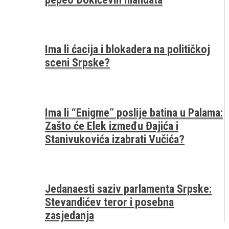
Ima li ćacija i blokadera na političkoj
sceni Srpske?
Ima li “Enigme” poslije batina u Palama:
Zašto će Elek između Đajića i
Stanivukovića izabrati Vučića?
Jedanaesti saziv parlamenta Srpske:
Stevandićev teror i posebna
zasjedanja