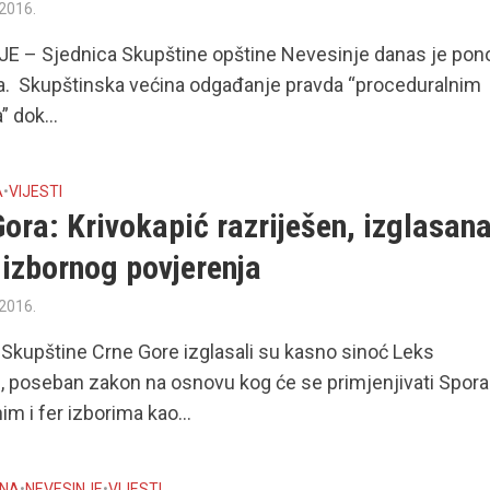
 2016.
E – Sjednica Skupštine opštine Nevesinje danas je pon
. Skupštinska većina odgađanje pravda “proceduralnim
” dok...
A
•
VIJESTI
ora: Krivokapić razriješen, izglasan
 izbornog povjerenja
 2016.
 Skupštine Crne Gore izglasali su kasno sinoć Leks
s, poseban zakon na osnovu kog će se primjenjivati Spo
im i fer izborima kao...
INA
•
NEVESINJE
•
VIJESTI