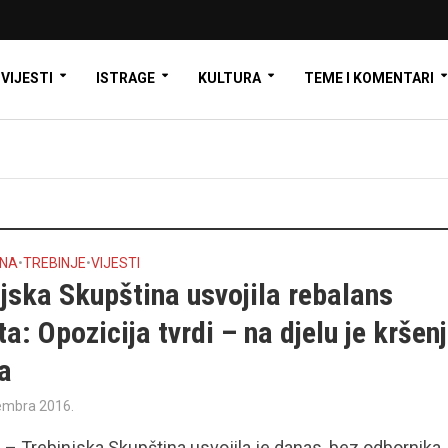
VIJESTI
ISTRAGE
KULTURA
TEME I KOMENTARI
INA
•
TREBINJE
•
VIJESTI
jska Skupština usvojila rebalans
a: Opozicija tvrdi – na djelu je kršen
a
embra 2016.
– Trebinjska Skupština usvojila je danas, bez odbornika