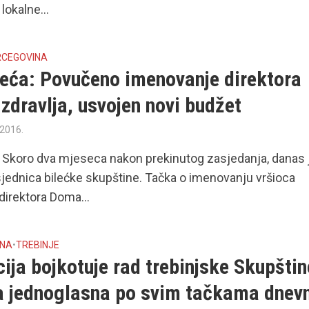
lokalne...
RCEGOVINA
leća: Povučeno imenovanje direktora
zdravlja, usvojen novi budžet
 2016.
 Skoro dva mjeseca nakon prekinutog zasjedanja, danas 
jednica bilećke skupštine. Tačka o imenovanju vršioca
direktora Doma...
INA
•
TREBINJE
ija bojkotuje rad trebinjske Skupštin
a jednoglasna po svim tačkama dnev