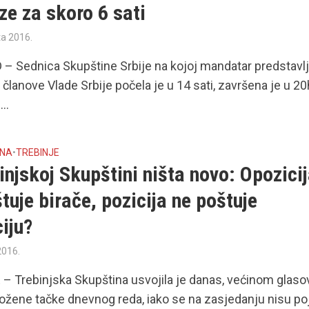
e za skoro 6 sati
ta 2016.
 Sednica Skupštine Srbije na kojoj mandatar predstavl
 članove Vlade Srbije počela je u 14 sati, završena je u 20
...
INA
•
TREBINJE
injskoj Skupštini ništa novo: Opozici
tuje birače, pozicija ne poštuje
iju?
2016.
– Trebinjska Skupština usvojila je danas, većinom glaso
ožene tačke dnevnog reda, iako se na zasjedanju nisu poj