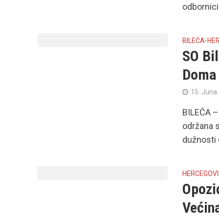
odbornici 
BILEĆA
•
HE
SO Bi
Doma 
15. Juna
BILEĆA –
održana s
dužnosti 
HERCEGOV
Opozic
Većin