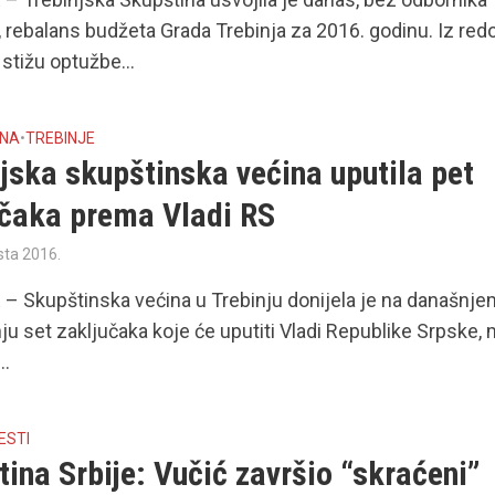
, rebalans budžeta Grada Trebinja za 2016. godinu. Iz red
 stižu optužbe...
INA
•
TREBINJE
jska skupštinska većina uputila pet
učaka prema Vladi RS
sta 2016.
– Skupštinska većina u Trebinju donijela je na današnje
ju set zaključaka koje će uputiti Vladi Republike Srpske,
..
ESTI
ina Srbije: Vučić završio “skraćeni”