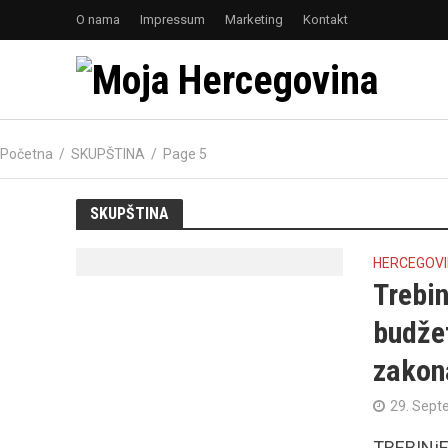
O nama
Impressum
Marketing
Kontakt
Početna
/
SKUPŠTINA
/
Page 5
SKUPŠTINA
HERCEGOV
Trebin
budžet
zakon
29. Sept
TREBINjE 