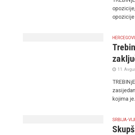
opozicije
opozicije
HERCEGOV
Trebin
zaklj
11. Avgu
TREBINjE 
zasijedan
kojima je.
SRBIJA
•
VIJ
Skupšt