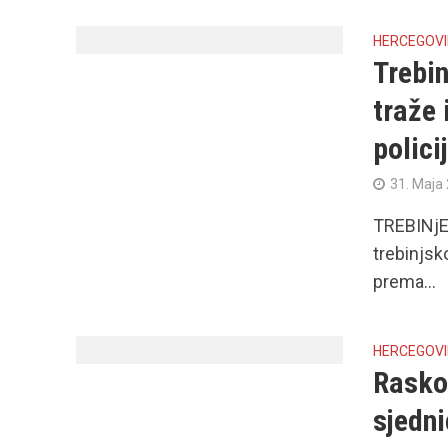
HERCEGOV
Trebin
traže 
polici
31. Maja
TREBINjE 
trebinjsk
prema...
HERCEGOV
Rasko
sjedni