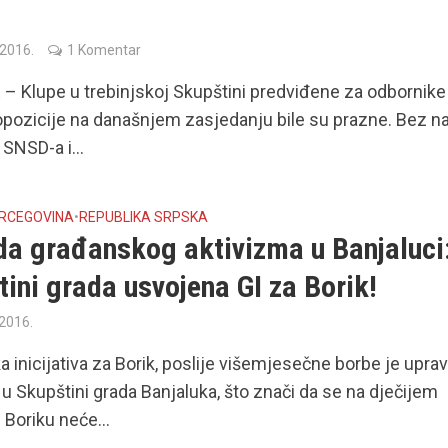
 2016.
1 Komentar
– Klupe u trebinjskoj Skupštini predviđene za odbornike
pozicije na današnjem zasjedanju bile su prazne. Bez n
 SNSD-a i...
ERCEGOVINA
•
REPUBLIKA SRPSKA
da građanskog aktivizma u Banjaluci
ini grada usvojena GI za Borik!
 2016.
 inicijativa za Borik, poslije višemjesečne borbe je upra
u Skupštini grada Banjaluka, što znači da se na dječijem
u Boriku neće...