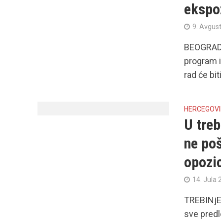
ekspoz
9. Avgus
BEOGRAD –
program i
rad će biti
HERCEGOV
U treb
ne poš
opozic
14. Jula 
TREBINjE 
sve predl