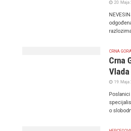
20. Maja
NEVESINJ
odgođena
razlozima
CRNA GOR
Crna G
Vlada
19. Maja
Poslanici
specijali
o slobodn
HERCEGOV