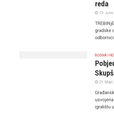
reda
13. Juna
TREBINjE 
gradske o
odbornici
BOSNA I H
Pobje
Skupšt
31. Maja
Građanska
usvojena 
igralištu 