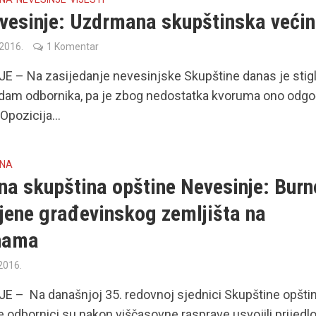
vesinje: Uzdrmana skupštinska veći
 2016.
1 Komentar
E – Na zasijedanje nevesinjske Skupštine danas je stig
dam odbornika, pa je zbog nedostatka kvoruma ono odg
Opozicija...
INA
na skupština opštine Nevesinje: Burn
ijene građevinskog zemljišta na
nama
 2016.
E – Na današnjoj 35. redovnoj sjednici Skupštine opšti
 odbornici su nakon viščasovne rasprave usvojili prijedl