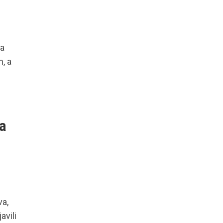
ja
h, a
ja
va,
avili