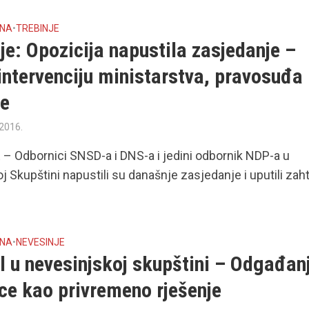
INA
•
TREBINJE
je: Opozicija napustila zasjedanje –
intervenciju ministarstva, pravosuđa 
je
 2016.
– Odbornici SNSD-a i DNS-a i jedini odbornik NDP-a u
oj Skupštini napustili su današnje zasjedanje i uputili zah
INA
•
NEVESINJE
l u nevesinjskoj skupštini – Odgađan
ce kao privremeno rješenje