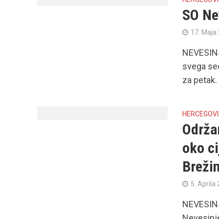
SO Ne
17. Maja
NEVESINJ
svega se
za petak. 
HERCEGOV
Održa
oko c
Breži
5. Aprila
NEVESINJ
Nevesinje