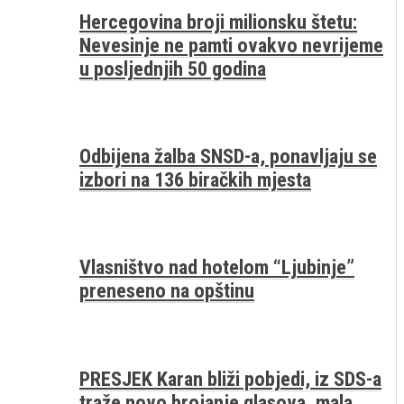
Hercegovina broji milionsku štetu:
Nevesinje ne pamti ovakvo nevrijeme
u posljednjih 50 godina
Odbijena žalba SNSD-a, ponavljaju se
izbori na 136 biračkih mjesta
Vlasništvo nad hotelom “Ljubinje”
preneseno na opštinu
PRESJEK Karan bliži pobjedi, iz SDS-a
traže novo brojanje glasova, mala