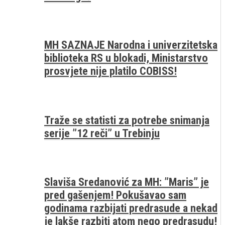
MH SAZNAJE Narodna i univerzitetska
biblioteka RS u blokadi, Ministarstvo
prosvjete nije platilo COBISS!
Traže se statisti za potrebe snimanja
serije ”12 reči” u Trebinju
Slaviša Sredanović za MH: ”Maris” je
pred gašenjem! Pokušavao sam
godinama razbijati predrasude a nekad
je lakše razbiti atom nego predrasudu!