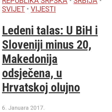
REPUBLIKA SRPSKA
•
SRBIJA
•
SVIJET
•
VIJESTI
Ledeni talas: U BiH i
Sloveniji minus 20,
Makedonija
odsječena, u
Hrvatskoj olujno
6. Januara 2017.