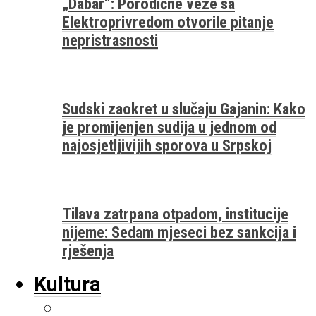
„Dabar“: Porodične veze sa
Elektroprivredom otvorile pitanje
nepristrasnosti
Sudski zaokret u slučaju Gajanin: Kako
je promijenjen sudija u jednom od
najosjetljivijih sporova u Srpskoj
Tilava zatrpana otpadom, institucije
nijeme: Sedam mjeseci bez sankcija i
rješenja
Kultura