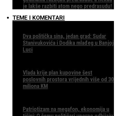
je lakše razbiti atom nego predrasudu!
TEME I KOMENTARI
Dva politička sina, jedan grad: Sudar
Stanivukovića i Dodika mlađeg u Banjoj
Luci
Vlada krije plan kupovine šest
poslovnih prostora vrijednih više od 30
miliona KM
Patriotizam na megafon, ekonomija u
tišini: O čemu političari uporno odbijaju