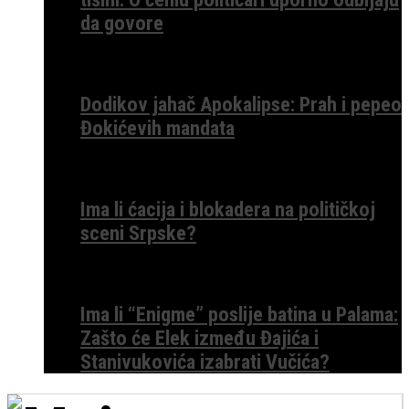
da govore
Dodikov jahač Apokalipse: Prah i pepeo
Đokićevih mandata
Ima li ćacija i blokadera na političkoj
sceni Srpske?
Ima li “Enigme” poslije batina u Palama:
Zašto će Elek između Đajića i
Stanivukovića izabrati Vučića?