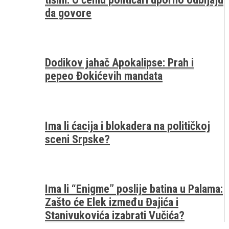
da govore
Dodikov jahač Apokalipse: Prah i
pepeo Đokićevih mandata
Ima li ćacija i blokadera na političkoj
sceni Srpske?
Ima li “Enigme” poslije batina u Palama:
Zašto će Elek između Đajića i
Stanivukovića izabrati Vučića?