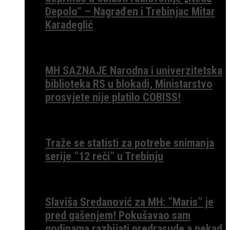
Depolo“ – Nagrađen i Trebinjac Mitar
Karadeglić
MH SAZNAJE Narodna i univerzitetska
biblioteka RS u blokadi, Ministarstvo
prosvjete nije platilo COBISS!
Traže se statisti za potrebe snimanja
serije ”12 reči” u Trebinju
Slaviša Sredanović za MH: ”Maris” je
pred gašenjem! Pokušavao sam
godinama razbijati predrasude a nekad