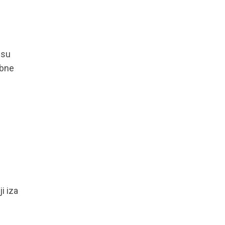
 su
ebne
i iza