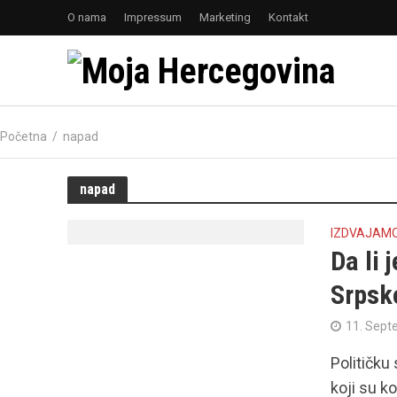
O nama
Impressum
Marketing
Kontakt
Početna
/
napad
napad
IZDVAJAM
Da li 
Srpsk
11. Sept
Političku
koji su k