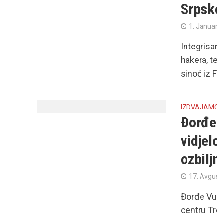
Srpsk
1. Janua
Integrisa
hakera, t
sinoć iz F
IZDVAJAM
Đorđe 
vidjel
ozbilj
17. Avgu
Đorđe Vuč
centru Tre