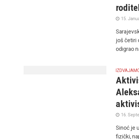
rodite
15. Janu
Sarajevsk
još četir
odigrao na
IZDVAJAM
Aktivi
Aleks
aktivi
16. Sept
Sinoć je 
fizički, 