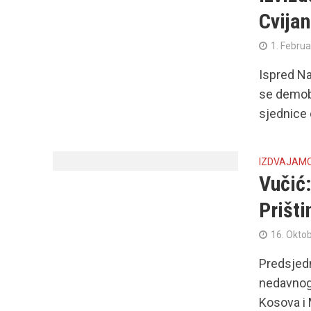
Cvija
1. Februa
Ispred Na
se demob
sjednice 
IZDVAJAM
Vučić:
Prišt
16. Okto
Predsjedn
nedavnog 
Kosova i 