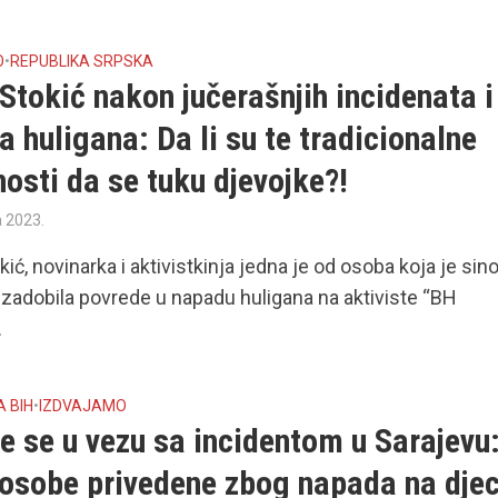
O
•
REPUBLIKA SRPSKA
Stokić nakon jučerašnjih incidenata i
 huligana: Da li su te tradicionalne
nosti da se tuku djevojke?!
a 2023.
kić, novinarka i aktivistkinja jedna je od osoba koja je sin
 zadobila povrede u napadu huligana na aktiviste “BH
.
A BIH
•
IZDVAJAMO
e se u vezu sa incidentom u Sarajevu
 osobe privedene zbog napada na djec