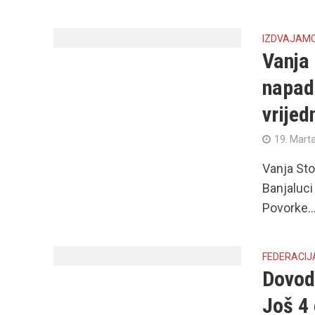
IZDVAJAM
Vanja 
napada
vrijed
19. Mart
Vanja Sto
Banjaluci
Povorke..
FEDERACIJ
Dovod
Još 4