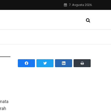
7. Avgusta 2026.
enata
trah