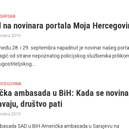
 SRPSKA
 na novinara portala Moja Hercegovi
embra 2019.
među 28. i 29. septembra napadnut je novinar našeg porta
agić od strane nepoznatog policijskog službenika priliko
ugostiteljskog...
ERCEGOVINA
čka ambasada u BiH: Kada se novina
vaju, društvo pati
embra 2019.
mbasada SAD u BiH Američka ambasada u Sarajevu na