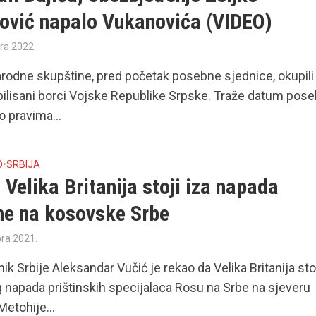
nović napalo Vukanovića (VIDEO)
ra 2022.
rodne skupštine, pred početak posebne sjednice, okupili
ilisani borci Vojske Republike Srpske. Traže datum pos
o pravima...
O
•
SRBIJA
 Velika Britanija stoji iza napada
ine na kosovske Srbe
bra 2021.
ik Srbije Aleksandar Vučić je rekao da Velika Britanija stoj
napada prištinskih specijalaca Rosu na Srbe na sjeveru
Metohije...