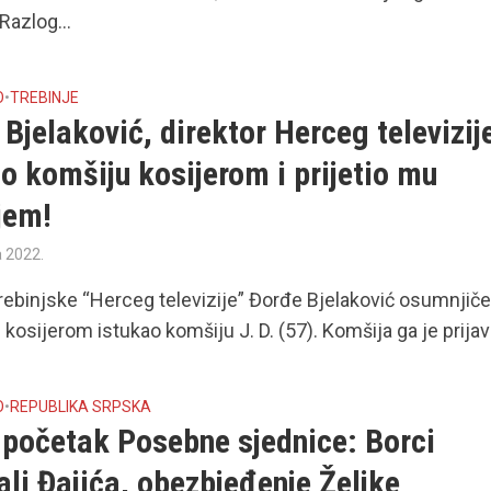
 Razlog...
O
•
TREBINJE
Bjelaković, direktor Herceg televizij
o komšiju kosijerom i prijetio mu
jem!
a 2022.
trebinjske “Herceg televizije” Đorđe Bjelaković osumnjiče
 kosijerom istukao komšiju J. D. (57). Komšija ga je prijavi
O
•
REPUBLIKA SRPSKA
 početak Posebne sjednice: Borci
ali Đajića, obezbjeđenje Željke