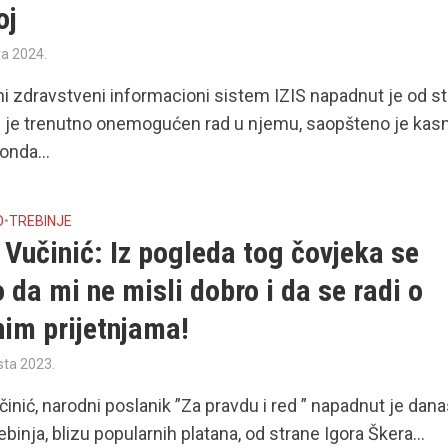
oj
ra 2024.
ni zdravstveni informacioni sistem IZIS napadnut je od s
e je trenutno onemogućen rad u njemu, saopšteno je kas
onda...
O
•
TREBINJE
Vučinić: Iz pogleda tog čovjeka se
o da mi ne misli dobro i da se radi o
nim prijetnjama!
sta 2023.
inić, narodni poslanik ”Za pravdu i red ” napadnut je dana
binja, blizu popularnih platana, od strane Igora Škera...