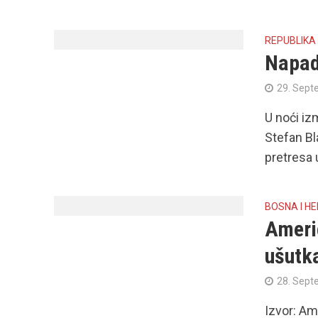
REPUBLIKA
Napad
29. Sept
U noći iz
Stefan Bl
pretresa 
BOSNA I H
Ameri
ušutka
28. Sept
Izvor: A