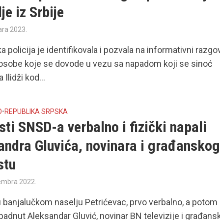
lje iz Srbije
ara 2023.
a policija je identifikovala i pozvala na informativni razgo
i osobe koje se dovode u vezu sa napadom koji se sinoć
 Ilidži kod...
O
•
REPUBLIKA SRPSKA
sti SNSD-a verbalno i fizički napali
andra Gluvića, novinara i građansko
stu
embra 2022.
u banjalučkom naselju Petrićevac, prvo verbalno, a potom 
napadnut Aleksandar Gluvić, novinar BN televizije i građansk