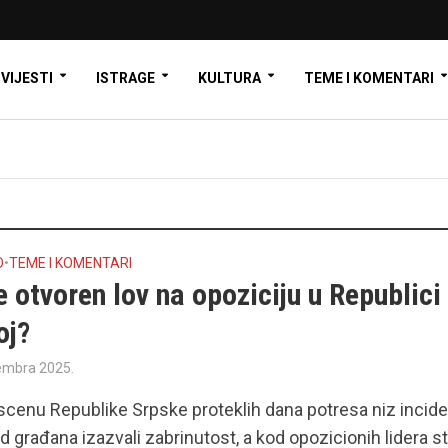
VIJESTI
ISTRAGE
KULTURA
TEME I KOMENTARI
O
•
TEME I KOMENTARI
je otvoren lov na opoziciju u Republici
oj?
embra 2025.
 scenu Republike Srpske proteklih dana potresa niz incid
od građana izazvali zabrinutost, a kod opozicionih lidera s