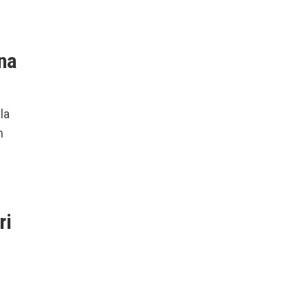
na
la
m
ri