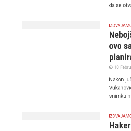
da se otva
IZDVAJAM
Neboj
ovo s
planir
10. Febr
Nakon juč
Vukanović
snimku na
IZDVAJAM
Hakeri