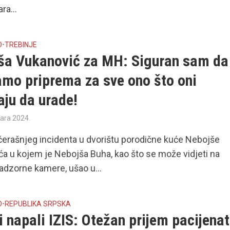
ra...
O
•
TREBINJE
ša Vukanović za MH: Siguran sam da 
amo priprema za sve ono što oni
aju da urade!
uara 2024.
erašnjeg incidenta u dvorištu porodične kuće Nebojše
a u kojem je Nebojša Buha, kao što se može vidjeti na
dzorne kamere, ušao u...
O
•
REPUBLIKA SRPSKA
 napali IZIS: Otežan prijem pacijenat