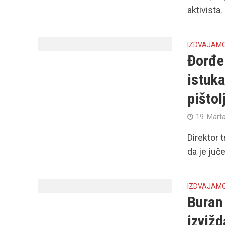
aktivista.
IZDVAJAM
Đorđe 
istuka
pištol
19. Mart
Direktor 
da je juče
IZDVAJAM
Buran
izvižd