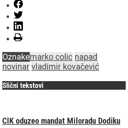
Oznake
marko colic
napad
novinar
vladimir kovačević
Slični tekstovi
CIK oduzeo mandat Miloradu Dodiku