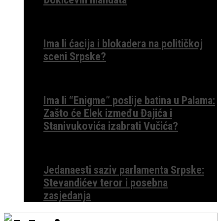
Ima li ćacija i blokadera na političkoj
sceni Srpske?
Ima li “Enigme” poslije batina u Palama:
Zašto će Elek između Đajića i
Stanivukovića izabrati Vučića?
Jedanaesti saziv parlamenta Srpske:
Stevandićev teror i posebna
zasjedanja