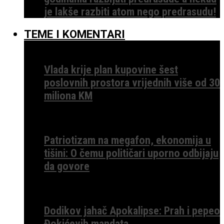
je lakše razbiti atom nego predrasudu!
TEME I KOMENTARI
Vlada krije plan kupovine šest
poslovnih prostora vrijednih više od 30
miliona KM
Patriotizam na megafon, ekonomija u
tišini: O čemu političari uporno odbijaju
da govore
Dodikov jahač Apokalipse: Prah i pepeo
Đokićevih mandata