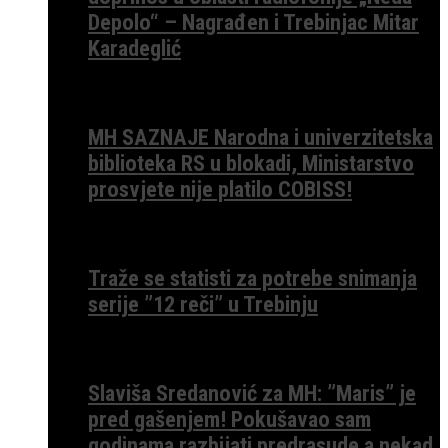
Depolo“ – Nagrađen i Trebinjac Mitar
Karadeglić
MH SAZNAJE Narodna i univerzitetska
biblioteka RS u blokadi, Ministarstvo
prosvjete nije platilo COBISS!
Traže se statisti za potrebe snimanja
serije ”12 reči” u Trebinju
Slaviša Sredanović za MH: ”Maris” je
pred gašenjem! Pokušavao sam
godinama razbijati predrasude a nekad