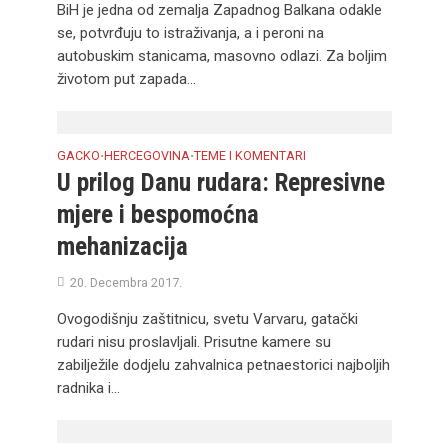
BiH je jedna od zemalja Zapadnog Balkana odakle
se, potvrđuju to istraživanja, a i peroni na
autobuskim stanicama, masovno odlazi. Za boljim
životom put zapada...
GACKO
HERCEGOVINA
TEME I KOMENTARI
•
•
U prilog Danu rudara: Represivne
mjere i bespomoćna
mehanizacija
20. Decembra 2017.
Ovogodišnju zaštitnicu, svetu Varvaru, gatački
rudari nisu proslavljali. Prisutne kamere su
zabilježile dodjelu zahvalnica petnaestorici najboljih
radnika i...