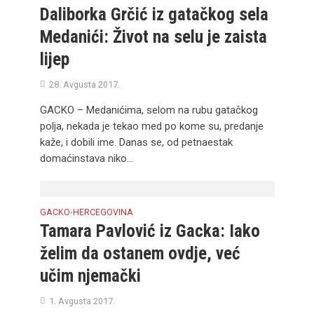
Daliborka Grčić iz gatačkog sela
Medanići: Život na selu je zaista
lijep
28. Avgusta 2017.
GACKO – Medanićima, selom na rubu gatačkog
polja, nekada je tekao med po kome su, predanje
kaže, i dobili ime. Danas se, od petnaestak
domaćinstava niko...
GACKO
HERCEGOVINA
•
Tamara Pavlović iz Gacka: Iako
želim da ostanem ovdje, već
učim njemački
1. Avgusta 2017.