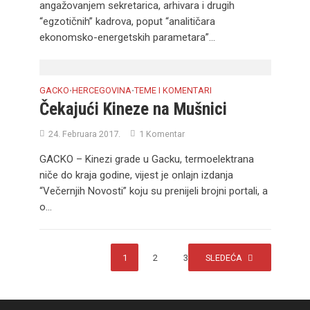
angažovanjem sekretarica, arhivara i drugih
“egzotičnih” kadrova, poput “analitičara
ekonomsko-energetskih parametara”...
GACKO
HERCEGOVINA
TEME I KOMENTARI
•
•
Čekajući Kineze na Mušnici
24. Februara 2017.
1 Komentar
GACKO – Kinezi grade u Gacku, termoelektrana
niče do kraja godine, vijest je onlajn izdanja
“Večernjih Novosti” koju su prenijeli brojni portali, a
o...
1
2
3
SLEDEĆA