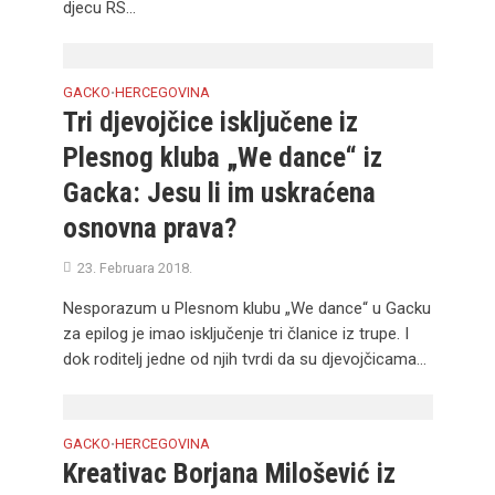
djecu RS...
GACKO
HERCEGOVINA
•
Tri djevojčice isključene iz
Plesnog kluba „We dance“ iz
Gacka: Jesu li im uskraćena
osnovna prava?
23. Februara 2018.
Nesporazum u Plesnom klubu „We dance“ u Gacku
za epilog je imao isključenje tri članice iz trupe. I
dok roditelj jedne od njih tvrdi da su djevojčicama...
GACKO
HERCEGOVINA
•
Kreativac Borjana Milošević iz