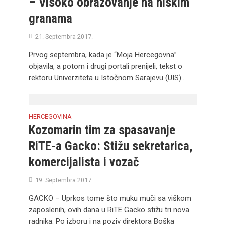
– Visoko obrazovanje na niskim
granama
21. Septembra 2017.
Prvog septembra, kada je “Moja Hercegovna”
objavila, a potom i drugi portali prenijeli, tekst o
rektoru Univerziteta u Istočnom Sarajevu (UIS)...
HERCEGOVINA
Kozomarin tim za spasavanje
RiTE-a Gacko: Stižu sekretarica,
komercijalista i vozač
19. Septembra 2017.
GACKO – Uprkos tome što muku muči sa viškom
zaposlenih, ovih dana u RiTE Gacko stižu tri nova
radnika. Po izboru i na poziv direktora Boška