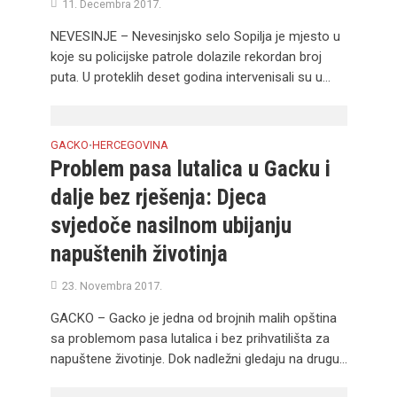
11. Decembra 2017.
NEVESINJE – Nevesinjsko selo Sopilja je mjesto u
koje su policijske patrole dolazile rekordan broj
puta. U proteklih deset godina intervenisali su u...
GACKO
HERCEGOVINA
•
Problem pasa lutalica u Gacku i
dalje bez rješenja: Djeca
svjedoče nasilnom ubijanju
napuštenih životinja
23. Novembra 2017.
GACKO – Gacko je jedna od brojnih malih opština
sa problemom pasa lutalica i bez prihvatilišta za
napuštene životinje. Dok nadležni gledaju na drugu...