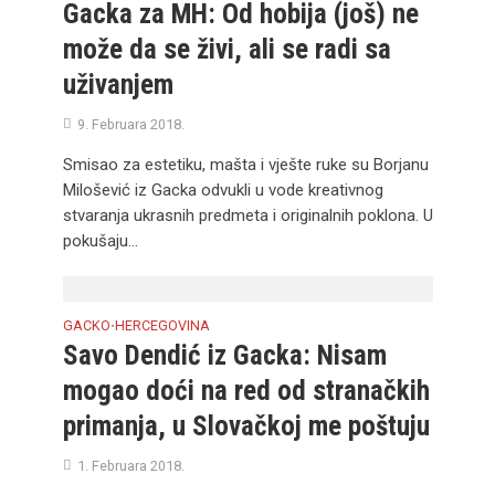
Gacka za MH: Od hobija (još) ne
može da se živi, ali se radi sa
uživanjem
9. Februara 2018.
Smisao za estetiku, mašta i vješte ruke su Borjanu
Milošević iz Gacka odvukli u vode kreativnog
stvaranja ukrasnih predmeta i originalnih poklona. U
pokušaju...
GACKO
HERCEGOVINA
•
Savo Dendić iz Gacka: Nisam
mogao doći na red od stranačkih
primanja, u Slovačkoj me poštuju
1. Februara 2018.