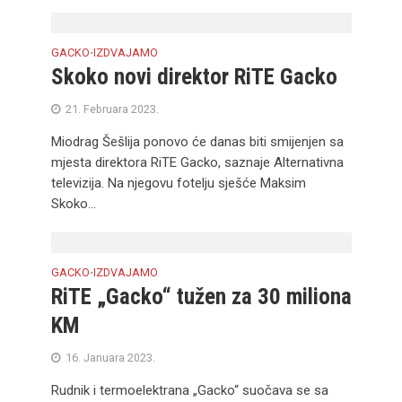
GACKO
IZDVAJAMO
•
Skoko novi direktor RiTE Gacko
21. Februara 2023.
Miodrag Šešlija ponovo će danas biti smijenjen sa
mjesta direktora RiTE Gacko, saznaje Alternativna
televizija. Na njegovu fotelju sješće Maksim
Skoko...
GACKO
IZDVAJAMO
•
RiTE „Gacko“ tužen za 30 miliona
KM
16. Januara 2023.
Rudnik i termoelektrana „Gacko“ suočava se sa