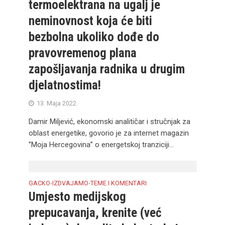
termoelektrana na ugalj je
neminovnost koja će biti
bezbolna ukoliko dođe do
pravovremenog plana
zapošljavanja radnika u drugim
djelatnostima!
13. Maja 2022.
Damir Miljević, ekonomski analitičar i stručnjak za
oblast energetike, govorio je za internet magazin
‘’Moja Hercegovina’’ o energetskoj tranziciji...
GACKO
IZDVAJAMO
TEME I KOMENTARI
•
•
Umjesto medijskog
prepucavanja, krenite (već