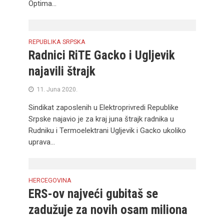
Optima...
REPUBLIKA SRPSKA
Radnici RiTE Gacko i Ugljevik
najavili štrajk
11. Juna 2020.
Sindikat zaposlenih u Elektroprivredi Republike
Srpske najavio je za kraj juna štrajk radnika u
Rudniku i Termoelektrani Ugljevik i Gacko ukoliko
uprava...
HERCEGOVINA
ERS-ov najveći gubitaš se
zadužuje za novih osam miliona