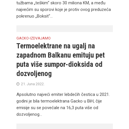
tužbama „teškim“ skoro 30 miliona KM, a među
najvećim su sporovi koje je protiv ovog preduzeća
pokrenuo „Boksit“...
GACKO
IZDVAJAMO
•
Termoelektrane na ugalj na
zapadnom Balkanu emituju pet
puta više sumpor-dioksida od
dozvoljenog
21. Juna 2022.
Apsolutno najveći emiter lebdećih čestica u 2021.
godini je bila termoelektrana Gacko u BiH, čije
emisije su se povećale na 16,3 puta više od
dozvoljenog...