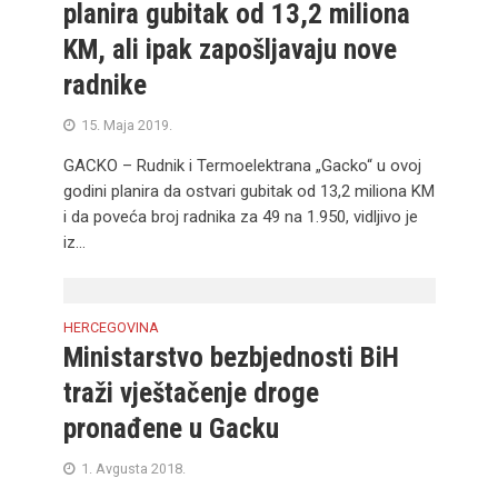
planira gubitak od 13,2 miliona
KM, ali ipak zapošljavaju nove
radnike
15. Maja 2019.
GACKO – Rudnik i Termoelektrana „Gacko“ u ovoj
godini planira da ostvari gubitak od 13,2 miliona KM
i da poveća broj radnika za 49 na 1.950, vidljivo je
iz...
HERCEGOVINA
Ministarstvo bezbjednosti BiH
traži vještačenje droge
pronađene u Gacku
1. Avgusta 2018.