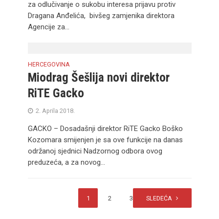
za odlučivanje o sukobu interesa prijavu protiv
Dragana Anđelića, bivšeg zamjenika direktora
Agencije za...
HERCEGOVINA
Miodrag Šešlija novi direktor
RiTE Gacko
2. Aprila 2018.
GACKO – Dosadašnji direktor RiTE Gacko Boško
Kozomara smijenjen je sa ove funkcije na danas
održanoj sjednici Nadzornog odbora ovog
preduzeća, a za novog...
1
2
3
SLEDEĆA