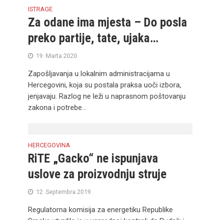
ISTRAGE
Za odane ima mjesta – Do posla
preko partije, tate, ujaka…
19. Marta 2020.
Zapošljavanja u lokalnim administracijama u
Hercegovini, koja su postala praksa uoči izbora,
jenjavaju. Razlog ne leži u naprasnom poštovanju
zakona i potrebe...
HERCEGOVINA
RiTE „Gacko“ ne ispunjava
uslove za proizvodnju struje
12. Septembra 2019.
Regulatorna komisija za energetiku Republike