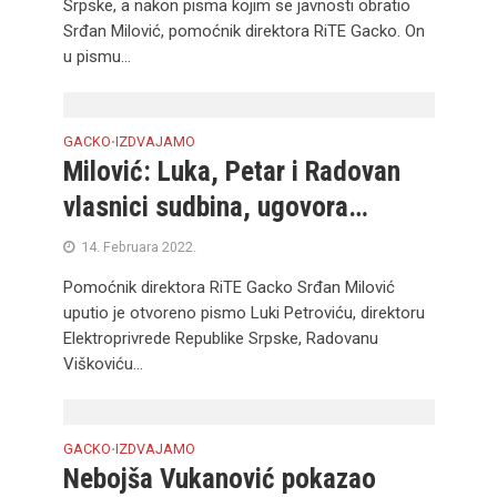
Srpske, a nakon pisma kojim se javnosti obratio
Srđan Milović, pomoćnik direktora RiTE Gacko. On
u pismu...
GACKO
IZDVAJAMO
•
Milović: Luka, Petar i Radovan
vlasnici sudbina, ugovora…
14. Februara 2022.
Pomoćnik direktora RiTE Gacko Srđan Milović
uputio je otvoreno pismo Luki Petroviću, direktoru
Elektroprivrede Republike Srpske, Radovanu
Viškoviću...
GACKO
IZDVAJAMO
•
Nebojša Vukanović pokazao