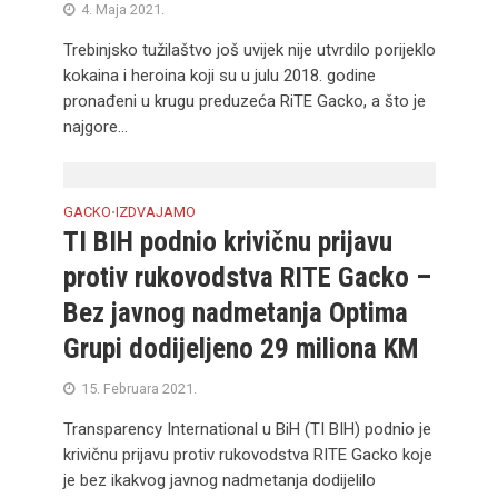
4. Maja 2021.
Trebinjsko tužilaštvo još uvijek nije utvrdilo porijeklo
kokaina i heroina koji su u julu 2018. godine
pronađeni u krugu preduzeća RiTE Gacko, a što je
najgore...
GACKO
IZDVAJAMO
•
TI BIH podnio krivičnu prijavu
protiv rukovodstva RITE Gacko –
Bez javnog nadmetanja Optima
Grupi dodijeljeno 29 miliona KM
15. Februara 2021.
Transparency International u BiH (TI BIH) podnio je
krivičnu prijavu protiv rukovodstva RITE Gacko koje
je bez ikakvog javnog nadmetanja dodijelilo