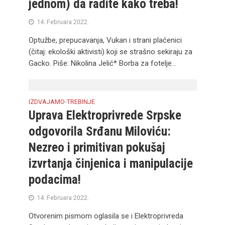
jednom) da radite kako treba!
14. Februara 2022.
Optužbe, prepucavanja, Vukan i strani plaćenici
(čitaj: ekološki aktivisti) koji se strašno sekiraju za
Gacko. Piše: Nikolina Jelić* Borba za fotelje...
IZDVAJAMO
TREBINJE
•
Uprava Elektroprivrede Srpske
odgovorila Srđanu Miloviću:
Nezreo i primitivan pokušaj
izvrtanja činjenica i manipulacije
podacima!
14. Februara 2022.
Otvorenim pismom oglasila se i Elektroprivreda