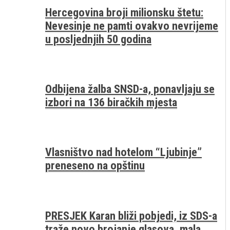
Hercegovina broji milionsku štetu:
Nevesinje ne pamti ovakvo nevrijeme
u posljednjih 50 godina
Odbijena žalba SNSD-a, ponavljaju se
izbori na 136 biračkih mjesta
Vlasništvo nad hotelom “Ljubinje”
preneseno na opštinu
PRESJEK Karan bliži pobjedi, iz SDS-a
traže novo brojanje glasova, mala