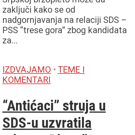
zaključi kako se od
nadgornjavanja na relaciji SDS –
PSS “trese gora” zbog kandidata
za...
IZDVAJAMO
•
TEME I
KOMENTARI
“Antićaci” struja u
SDS-u uzvratila