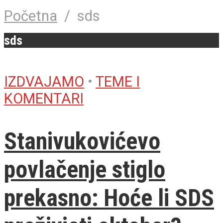
Početna
/
sds
sds
IZDVAJAMO
•
TEME I
KOMENTARI
Stanivukovićevo
povlačenje stiglo
prekasno: Hoće li SDS