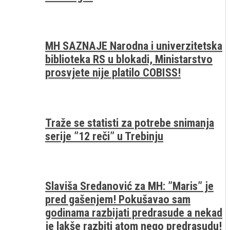
MH SAZNAJE Narodna i univerzitetska
biblioteka RS u blokadi, Ministarstvo
prosvjete nije platilo COBISS!
Traže se statisti za potrebe snimanja
serije ”12 reči” u Trebinju
Slaviša Sredanović za MH: ”Maris” je
pred gašenjem! Pokušavao sam
godinama razbijati predrasude a nekad
je lakše razbiti atom nego predrasudu!