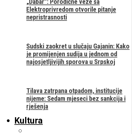
„Dabar“: Porodične veze sa
Elektroprivredom otvorile pitanje
nepristrasnosti
Sudski zaokret u slučaju Gajanin: Kako
je promijenjen sudija u jednom od
najosjetljivijih sporova u Srpskoj
Tilava zatrpana otpadom, institucije
nijeme: Sedam mjeseci bez sankcija i
rješenja
Kultura