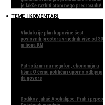
je lakše razbiti atom nego predrasudu!
TEME I KOMENTARI
Vlada krije plan kupovine šest
poslovnih prostora vrijednih više od 30
miliona KM
Patriotizam na megafon, ekonomija u
tišini: O čemu političari uporno odbijaju
da govore
Dodikov jahač Apokalipse: Prah i pepeo
Đokićevih mandata