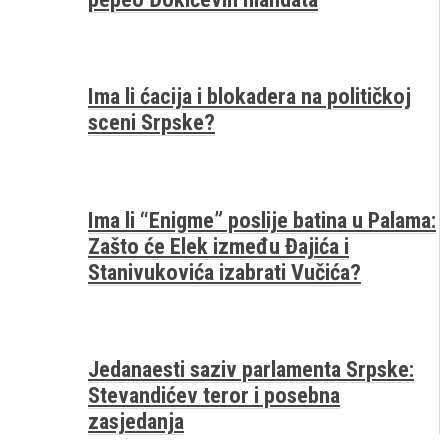
Ima li ćacija i blokadera na političkoj
sceni Srpske?
Ima li “Enigme” poslije batina u Palama:
Zašto će Elek između Đajića i
Stanivukovića izabrati Vučića?
Jedanaesti saziv parlamenta Srpske:
Stevandićev teror i posebna
zasjedanja