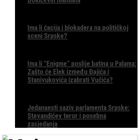
Ima li ćacija i blokadera na političkoj
sceni Srpske?
Ima li “Enigme” poslije batina u Palama:
Zašto će Elek između Đajića i
Stanivukovića izabrati Vučića?
Jedanaesti saziv parlamenta Srpske:
Stevandićev teror i posebna
zasjedanja