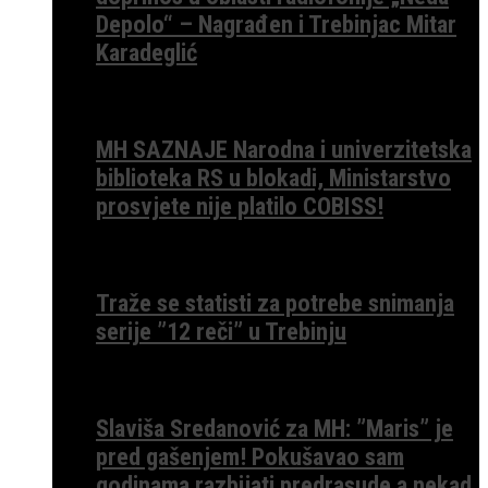
Depolo“ – Nagrađen i Trebinjac Mitar
Karadeglić
MH SAZNAJE Narodna i univerzitetska
biblioteka RS u blokadi, Ministarstvo
prosvjete nije platilo COBISS!
Traže se statisti za potrebe snimanja
serije ”12 reči” u Trebinju
Slaviša Sredanović za MH: ”Maris” je
pred gašenjem! Pokušavao sam
godinama razbijati predrasude a nekad