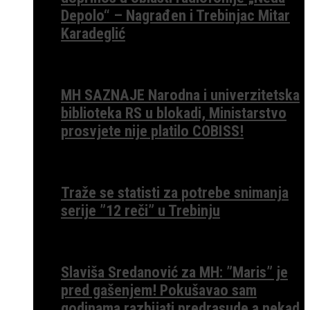
Depolo“ – Nagrađen i Trebinjac Mitar
Karadeglić
MH SAZNAJE Narodna i univerzitetska
biblioteka RS u blokadi, Ministarstvo
prosvjete nije platilo COBISS!
Traže se statisti za potrebe snimanja
serije ”12 reči” u Trebinju
Slaviša Sredanović za MH: ”Maris” je
pred gašenjem! Pokušavao sam
godinama razbijati predrasude a nekad