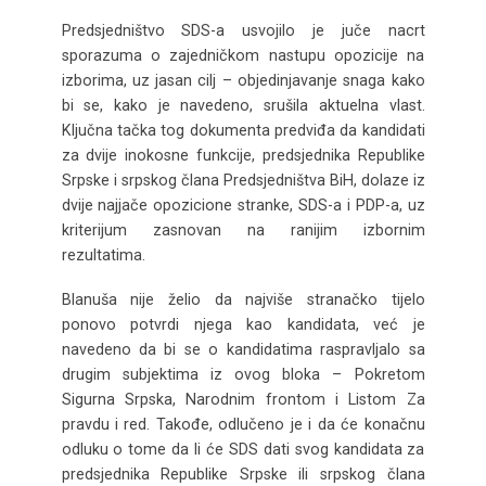
Predsjedništvo SDS-a usvojilo je juče nacrt
sporazuma o zajedničkom nastupu opozicije na
izborima, uz jasan cilj – objedinjavanje snaga kako
bi se, kako je navedeno, srušila aktuelna vlast.
Ključna tačka tog dokumenta predviđa da kandidati
za dvije inokosne funkcije, predsjednika Republike
Srpske i srpskog člana Predsjedništva BiH, dolaze iz
dvije najjače opozicione stranke, SDS-a i PDP-a, uz
kriterijum zasnovan na ranijim izbornim
rezultatima.
Blanuša nije želio da najviše stranačko tijelo
ponovo potvrdi njega kao kandidata, već je
navedeno da bi se o kandidatima raspravljalo sa
drugim subjektima iz ovog bloka – Pokretom
Sigurna Srpska, Narodnim frontom i Listom Za
pravdu i red. Takođe, odlučeno je i da će konačnu
odluku o tome da li će SDS dati svog kandidata za
predsjednika Republike Srpske ili srpskog člana