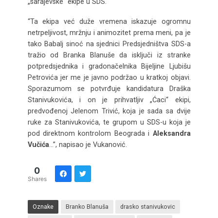
„sarajevske“ ekipe u SDS.
“Ta ekipa već duže vremena iskazuje ogromnu
netrpeljivost, mržnju i animozitet prema meni, pa je
tako Babalj sinoć na sjednici Predsjedništva SDS-a
tražio od Branka Blanuše da isključi iz stranke
potpredsjednika i gradonačelnika Bijeljine Ljubišu
Petrovića jer me je javno podržao u kratkoj objavi.
Sporazumom se potvrđuje kandidatura Draška
Stanivukovića, i on je prihvatljiv „Ćaci“ ekipi,
predvođenoj Jelenom Trivić, koja je sada sa dvije
ruke za Stanivukovića, te grupom u SDS-u koja je
pod direktnom kontrolom Beograda i
Aleksandra
Vučića
…”, napisao je Vukanović.
0
Shares
Oznake
Branko Blanuša
drasko stanivukovic