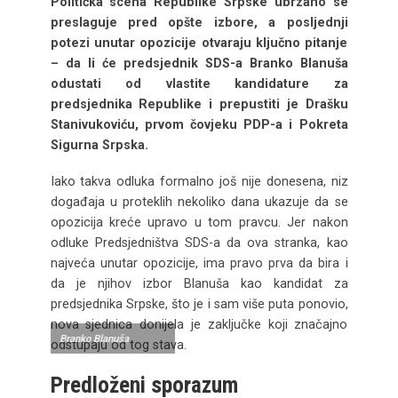
Politička scena Republike Srpske ubrzano se
preslaguje pred opšte izbore, a posljednji
potezi unutar opozicije otvaraju ključno pitanje
– da li će predsjednik SDS-a Branko Blanuša
odustati od vlastite kandidature za
predsjednika Republike i prepustiti je Drašku
Stanivukoviću, prvom čovjeku PDP-a i Pokreta
Sigurna Srpska.
Iako takva odluka formalno još nije donesena, niz
događaja u proteklih nekoliko dana ukazuje da se
opozicija kreće upravo u tom pravcu. Jer nakon
odluke Predsjedništva SDS-a da ova stranka, kao
najveća unutar opozicije, ima pravo prva da bira i
da je njihov izbor Blanuša kao kandidat za
predsjednika Srpske, što je i sam više puta ponovio,
nova sjednica donijela je zaključke koji značajno
Branko Blanuša
odstupaju od tog stava.
Predloženi sporazum