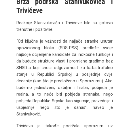
Brza podrška Stanivukovića i
Trivićeve
Reakcije Stanivukovića i Trivićeve bile su gotovo
trenutne i pozitivne.
“Od ključne je važnosti da najjače stranke unutar
opozicionog bloka (SDS-PSS) predlože svoje
najbolje ocijenjene kandidate za inokosne funkcije i
da buduće strukture vlasti i promjene gradimo bez
SNSD-a koji snosi odgovornost za katastrofalno
stanje u Republici Srpskoj u posljednje dvije
decenije (kao što je predloženo u Sporazumu). Ako
budemo jedinstveni, ozbiljni i hrabri, pobjeda je
realna, a to neće biti pobjeda stranaka, nego
pobjeda Republike Srpske kao sigurnije, pravednije i
uspješnije nego što je danas”, naveo je
Stanivuković.
Trivićeva je takođe podržala sporazum uz