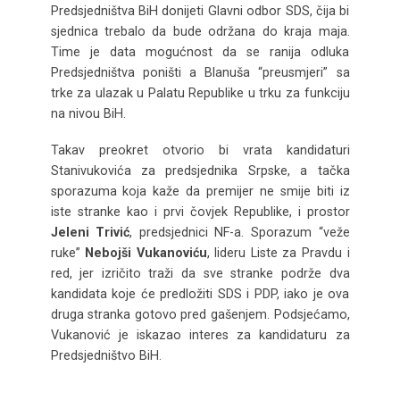
Predsjedništva BiH donijeti Glavni odbor SDS, čija bi
sjednica trebalo da bude održana do kraja maja.
Time je data mogućnost da se ranija odluka
Predsjedništva poništi a Blanuša “preusmjeri” sa
trke za ulazak u Palatu Republike u trku za funkciju
na nivou BiH.
Takav preokret otvorio bi vrata kandidaturi
Stanivukovića za predsjednika Srpske, a tačka
sporazuma koja kaže da premijer ne smije biti iz
iste stranke kao i prvi čovjek Republike, i prostor
Jeleni Trivić
, predsjednici NF-a. Sporazum “veže
ruke”
Nebojši Vukanoviću
, lideru Liste za Pravdu i
red, jer izričito traži da sve stranke podrže dva
kandidata koje će predložiti SDS i PDP, iako je ova
druga stranka gotovo pred gašenjem. Podsjećamo,
Vukanović je iskazao interes za kandidaturu za
Predsjedništvo BiH.