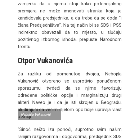
zamjerku da u njemu stoji kako potencijalnog
premijera ne može imenovati stranka koja je
kandidovala predsjednika, a da treba da se doda “i
člana Predsjedništva”. Na taj način bi se SDS i PSS
indirektno obavezali da to mjesto, u slučaju
pozitivnog izbornog ishoda, prepuste Narodnom
frontu.
Otpor Vukanovića
Za razliku od pomenutog dvojca, Nebojša
Vukanović otvoreno se usprotivio ponuđenom
sporazumu, tvrdeći da se njime favorizuju
određene političke opcije i marginalizuju drugi
akteri. Naveo je i da je isti skrojen u Beogradu,
aludirajući da većim dijelom opozicije upravlja vlast
Nebojša Vukanović
u Srbiji.
“Sinoć nešto iza ponoći, suprotno svim našim
ranijim razgovorima i dogovorima, predsjednik SDS