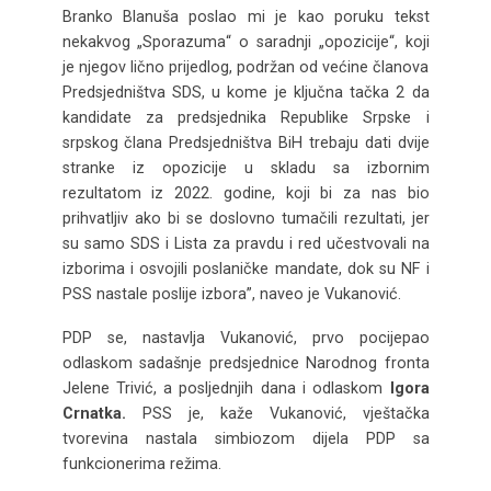
Branko Blanuša poslao mi je kao poruku tekst
nekakvog „Sporazuma“ o saradnji „opozicije“, koji
je njegov lično prijedlog, podržan od većine članova
Predsjedništva SDS, u kome je ključna tačka 2 da
kandidate za predsjednika Republike Srpske i
srpskog člana Predsjedništva BiH trebaju dati dvije
stranke iz opozicije u skladu sa izbornim
rezultatom iz 2022. godine, koji bi za nas bio
prihvatljiv ako bi se doslovno tumačili rezultati, jer
su samo SDS i Lista za pravdu i red učestvovali na
izborima i osvojili poslaničke mandate, dok su NF i
PSS nastale poslije izbora”, naveo je Vukanović.
PDP se, nastavlja Vukanović, prvo pocijepao
odlaskom sadašnje predsjednice Narodnog fronta
Jelene Trivić, a posljednjih dana i odlaskom
Igora
Crnatka.
PSS je, kaže Vukanović, vještačka
tvorevina nastala simbiozom dijela PDP sa
funkcionerima režima.