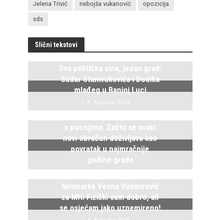
Jelena Trivić
nebojša vukanović
opozicija
sds
Slični tekstovi
Dva politička sina, jedan grad:
Sudar Stanivukovića i Dodika
mlađeg u Banjoj Luci
7. Avgusta 2026.
Istočno Sarajevo ponovo živi
s pucnjima: Zašto se svaki
novi obračun doživljava kao
povratak u najmračnije
godine grada
5. Avgusta 2026.
Novinarka Vesna Vukmirović
za MH: Fizički sam dobro, ali
se osjećam jako uznemireno!
4. Avgusta 2026.