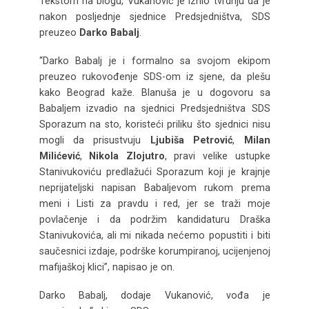
Tekstom na blogu, Vukanović je iznio tvrdnju da je
nakon posljednje sjednice Predsjedništva, SDS
preuzeo
Darko Babalj
.
“Darko Babalj je i formalno sa svojom ekipom
preuzeo rukovođenje SDS-om iz sjene, da plešu
kako Beograd kaže. Blanuša je u dogovoru sa
Babaljem izvadio na sjednici Predsjedništva SDS
Sporazum na sto, koristeći priliku što sjednici nisu
mogli da prisustvuju
Ljubiša Petrović
,
Milan
Milićević
,
Nikola Zlojutro
, pravi velike ustupke
Stanivukoviću predlažući Sporazum koji je krajnje
neprijateljski napisan Babaljevom rukom prema
meni i Listi za pravdu i red, jer se traži moje
povlačenje i da podržim kandidaturu Draška
Stanivukovića, ali mi nikada nećemo popustiti i biti
saučesnici izdaje, podrške korumpiranoj, ucijenjenoj
mafijaškoj klici”, napisao je on.
Darko Babalj, dodaje Vukanović, vođa je