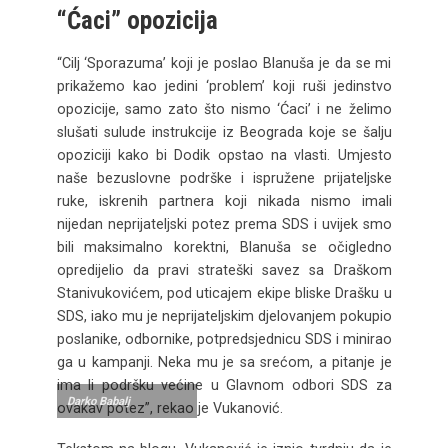
“Ćaci” opozicija
“Cilj ‘Sporazuma’ koji je poslao Blanuša je da se mi
prikažemo kao jedini ‘problem’ koji ruši jedinstvo
opozicije, samo zato što nismo ‘Ćaci’ i ne želimo
slušati sulude instrukcije iz Beograda koje se šalju
opoziciji kako bi Dodik opstao na vlasti. Umjesto
naše bezuslovne podrške i ispružene prijateljske
ruke, iskrenih partnera koji nikada nismo imali
nijedan neprijateljski potez prema SDS i uvijek smo
bili maksimalno korektni, Blanuša se očigledno
opredijelio da pravi strateški savez sa Draškom
Stanivukovićem, pod uticajem ekipe bliske Drašku u
SDS, iako mu je neprijateljskim djelovanjem pokupio
poslanike, odbornike, potpredsjednicu SDS i minirao
ga u kampanji. Neka mu je sa srećom, a pitanje je
ima li podršku većine u Glavnom odbori SDS za
Darko Babalj
ovakav potez”, rekao je Vukanović.