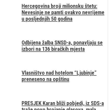
Hercegovina broji milionsku štetu:
Nevesinje ne pamti ovakvo nevrijeme
u posljednjih 50 godina
Odbijena žalba SNSD-a, ponavljaju se
izbori na 136 biračkih mjesta
Vlasništvo nad hotelom “Ljubinje”
preneseno na opštinu
PRESJEK Karan bliži pobjedi, iz SDS-a
traže novo brojanje glasova, mala