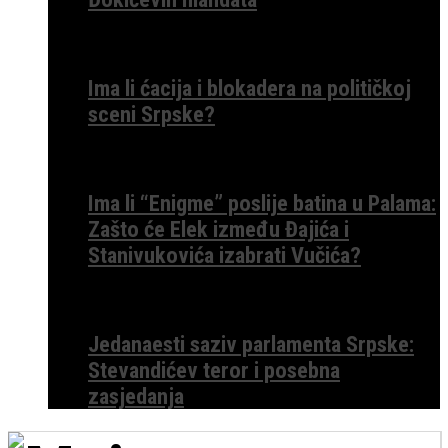
Ima li ćacija i blokadera na političkoj
sceni Srpske?
Ima li “Enigme” poslije batina u Palama:
Zašto će Elek između Đajića i
Stanivukovića izabrati Vučića?
Jedanaesti saziv parlamenta Srpske:
Stevandićev teror i posebna
zasjedanja