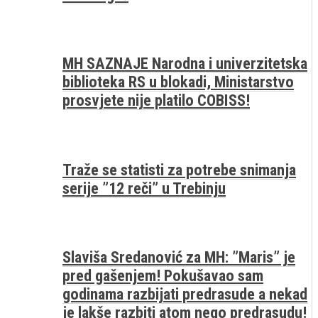
MH SAZNAJE Narodna i univerzitetska
biblioteka RS u blokadi, Ministarstvo
prosvjete nije platilo COBISS!
Traže se statisti za potrebe snimanja
serije ”12 reči” u Trebinju
Slaviša Sredanović za MH: ”Maris” je
pred gašenjem! Pokušavao sam
godinama razbijati predrasude a nekad
je lakše razbiti atom nego predrasudu!