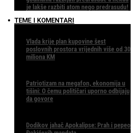
je lakše razbiti atom nego predrasudu!
TEME I KOMENTARI
Vlada krije plan kupovine šest
poslovnih prostora vrijednih više od 30
miliona KM
Patriotizam na megafon, ekonomija u
tišini: O čemu političari uporno odbijaju
da govore
Dodikov jahač Apokalipse: Prah i pepeo
Đokićevih mandata