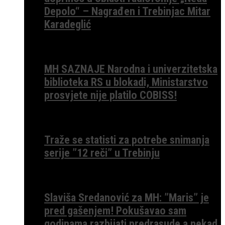
Depolo“ – Nagrađen i Trebinjac Mitar
Karadeglić
MH SAZNAJE Narodna i univerzitetska
biblioteka RS u blokadi, Ministarstvo
prosvjete nije platilo COBISS!
Traže se statisti za potrebe snimanja
serije ”12 reči” u Trebinju
Slaviša Sredanović za MH: ”Maris” je
pred gašenjem! Pokušavao sam
godinama razbijati predrasude a nekad