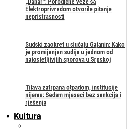
„Dabar“: Porodične veze sa
Elektroprivredom otvorile pitanje
nepristrasnosti
Sudski zaokret u slučaju Gajanin: Kako
je promijenjen sudija u jednom od
najosjetljivijih sporova u Srpskoj
Tilava zatrpana otpadom, institucije
nijeme: Sedam mjeseci bez sankcija i
rješenja
Kultura