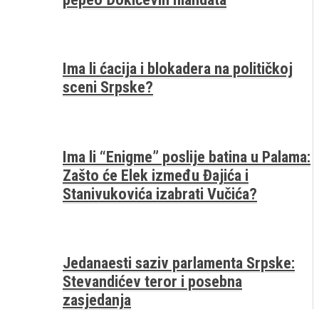
Ima li ćacija i blokadera na političkoj
sceni Srpske?
Ima li “Enigme” poslije batina u Palama:
Zašto će Elek između Đajića i
Stanivukovića izabrati Vučića?
Jedanaesti saziv parlamenta Srpske:
Stevandićev teror i posebna
zasjedanja