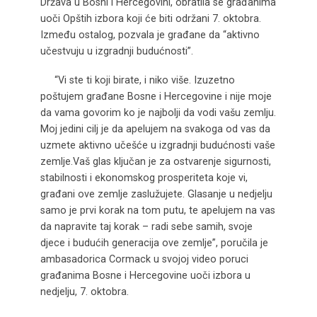
Država u Bosni i Hercegovini, obratila se građanima
uoči Opštih izbora koji će biti održani 7. oktobra.
Između ostalog, pozvala je građane da “aktivno
učestvuju u izgradnji budućnosti”.
“Vi ste ti koji birate, i niko više. Izuzetno
poštujem građane Bosne i Hercegovine i nije moje
da vama govorim ko je najbolji da vodi vašu zemlju.
Moj jedini cilj je da apelujem na svakoga od vas da
uzmete aktivno učešće u izgradnji budućnosti vaše
zemlje.Vaš glas ključan je za ostvarenje sigurnosti,
stabilnosti i ekonomskog prosperiteta koje vi,
građani ove zemlje zaslužujete. Glasanje u nedjelju
samo je prvi korak na tom putu, te apelujem na vas
da napravite taj korak – radi sebe samih, svoje
djece i budućih generacija ove zemlje”, poručila je
ambasadorica Cormack u svojoj video poruci
građanima Bosne i Hercegovine uoči izbora u
nedjelju, 7. oktobra.