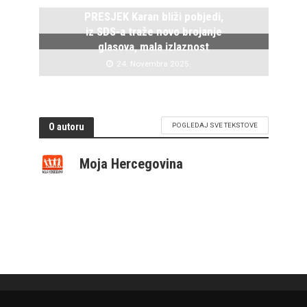
PRESJEK Karan bliži pobjedi,
iz SDS-a traže novo brojanje
glasova, mala izlaznost
24. Novembra 2025.
O autoru
POGLEDAJ SVE TEKSTOVE
Moja Hercegovina