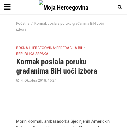
Početna
/
Kormak poslala poruku građanima BiH uoči
izbora
BOSNA I HERCEGOVINA
•
FEDERACIJA BIH
•
REPUBLIKA SRPSKA
Kormak poslala poruku
građanima BiH uoči izbora
4. Oktobra 2018. 15:24
Morin Kormak, ambasadorka Sjedinjenih Američkih