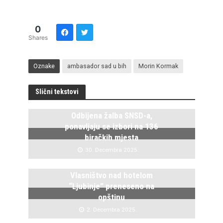
0
Shares
Oznake
ambasador sad u bih
Morin Kormak
Slični tekstovi
Odbijena žalba SNSD-a,
ponavljaju se izbori na 136
biračkih mjesta
30. Decembra 2025.
Vlasništvo nad hotelom
“Ljubinje” preneseno na
opštinu
2. Decembra 2025.