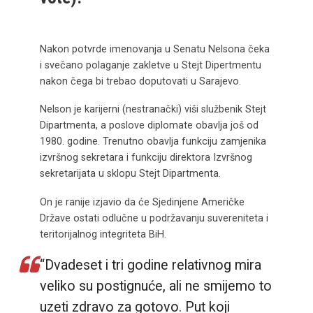
Nakon potvrde imenovanja u Senatu Nelsona čeka
i svečano polaganje zakletve u Stejt Dipertmentu
nakon čega bi trebao doputovati u Sarajevo.
Nelson je karijerni (nestranački) viši službenik Stejt
Dipartmenta, a poslove diplomate obavlja još od
1980. godine. Trenutno obavlja funkciju zamjenika
izvršnog sekretara i funkciju direktora Izvršnog
sekretarijata u sklopu Stejt Dipartmenta.
On je ranije izjavio da će Sjedinjene Američke
Države ostati odlučne u podržavanju suvereniteta i
teritorijalnog integriteta BiH.
“Dvadeset i tri godine relativnog mira
veliko su postignuće, ali ne smijemo to
uzeti zdravo za gotovo. Put koji