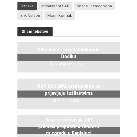
Oznake
ambasador SAD
bosna i hercegovina
Erik Nelson
Morin Kormak
Slični tekstovi
CIK oduzeo mandat Miloradu
Dodiku
6. Avgusta 2025.
MUP RS i SIPA međusobno se
prijavljuju tužilaštvima
6. Maja 2025.
Saga se nastavlja: UIO
priznala propuste u tenderu
za zgradu u Banjaluci