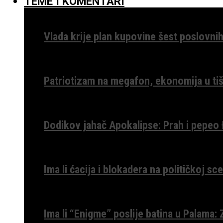
TEME I KOMENTARI
Vlada krije plan kupovine šest poslovnih
Patriotizam na megafon, ekonomija u tiš
Dodikov jahač Apokalipse: Prah i pepeo
Ima li ćacija i blokadera na političkoj s
Ima li “Enigme” poslije batina u Palama: