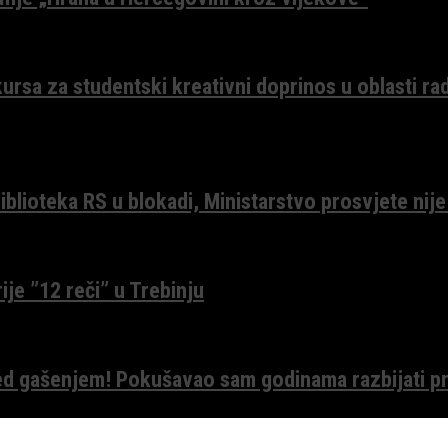
ursa za studentski kreativni doprinos u oblasti ra
lioteka RS u blokadi, Ministarstvo prosvjete nije
ije ”12 reči” u Trebinju
red gašenjem! Pokušavao sam godinama razbijati pr