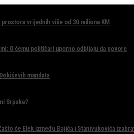
 prostora vrijednih više od 30 miliona KM
ini: O čemu političari uporno odbijaju da govore
 Đokićevih mandata
ceni Srpske?
 Zašto će Elek između Đajića i Stanivukovića izabra