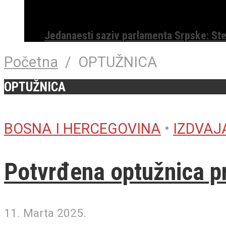
Jedanaesti saziv parlamenta Srpske: St
Početna
/
OPTUŽNICA
OPTUŽNICA
BOSNA I HERCEGOVINA
•
IZDVA
Potvrđena optužnica pr
11. Marta 2025.