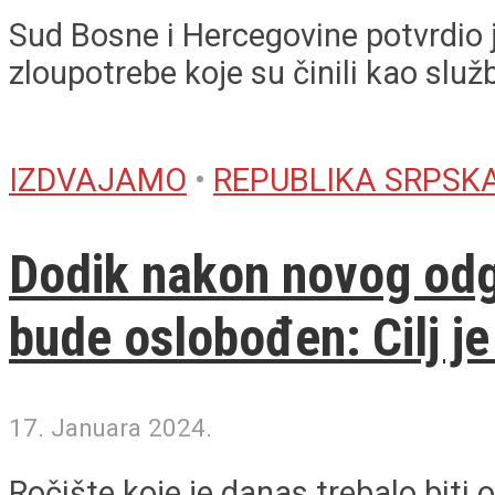
Sud Bosne i Hercegovine potvrdio j
zloupotrebe koje su činili kao služb
IZDVAJAMO
•
REPUBLIKA SRPSK
Dodik nakon novog odga
bude oslobođen: Cilj je
17. Januara 2024.
Ročište koje je danas trebalo bit