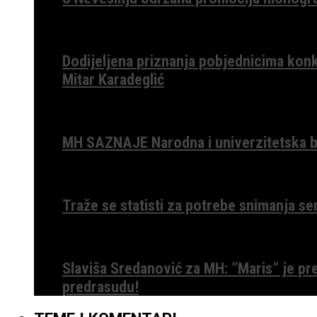
Dodijeljena priznanja pobjednicima konk
Mitar Karadeglić
MH SAZNAJE Narodna i univerzitetska bib
Traže se statisti za potrebe snimanja ser
Slaviša Sredanović za MH: ”Maris” je p
predrasudu!