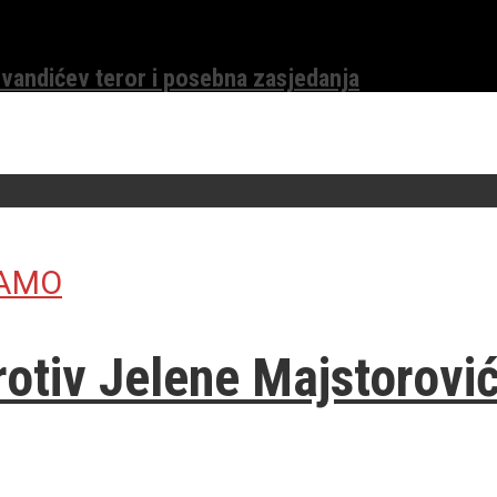
evandićev teror i posebna zasjedanja
JAMO
otiv Jelene Majstorović 