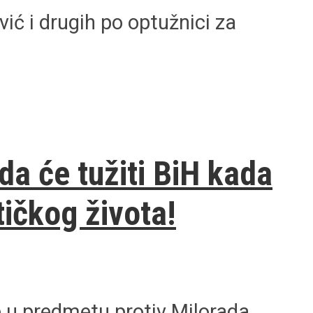
ić i drugih po optužnici za
a će tužiti BiH kada
tičkog života!
e u predmetu protiv Milorada