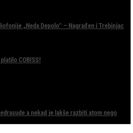
diofonije „Neda Depolo“ – Nagrađen i Trebinjac
 platilo COBISS!
edrasude a nekad je lakše razbiti atom nego