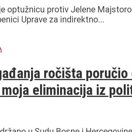
e optužnicu protiv Jelene Majstorov
enici Uprave za indirektno...
A
đanja ročišta poručio d
 moja eliminacija iz poli
i održano u Sudu Bosne i Hercegovin