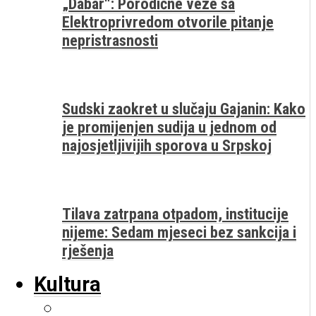
„Dabar“: Porodične veze sa
Elektroprivredom otvorile pitanje
nepristrasnosti
Sudski zaokret u slučaju Gajanin: Kako
je promijenjen sudija u jednom od
najosjetljivijih sporova u Srpskoj
Tilava zatrpana otpadom, institucije
nijeme: Sedam mjeseci bez sankcija i
rješenja
Kultura