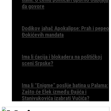
da govore
Dodikov jahač Apokalipse: Prah i pepeo
Đokićevih mandata
Ima li ćacija i blokadera na političkoj
sceni Srpske?
Ima li “Enigme” poslije batina u Palama:
Zašto će Elek između Đajića i
Stanivukovića izabrati Vučića?