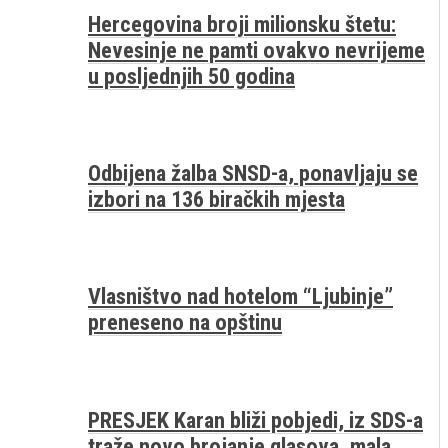
Hercegovina broji milionsku štetu:
Nevesinje ne pamti ovakvo nevrijeme
u posljednjih 50 godina
Odbijena žalba SNSD-a, ponavljaju se
izbori na 136 biračkih mjesta
Vlasništvo nad hotelom “Ljubinje”
preneseno na opštinu
PRESJEK Karan bliži pobjedi, iz SDS-a
traže novo brojanje glasova, mala