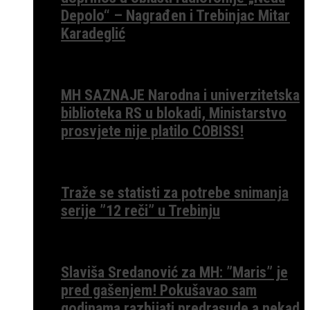
Depolo“ – Nagrađen i Trebinjac Mitar
Karadeglić
MH SAZNAJE Narodna i univerzitetska
biblioteka RS u blokadi, Ministarstvo
prosvjete nije platilo COBISS!
Traže se statisti za potrebe snimanja
serije ”12 reči” u Trebinju
Slaviša Sredanović za MH: ”Maris” je
pred gašenjem! Pokušavao sam
godinama razbijati predrasude a nekad