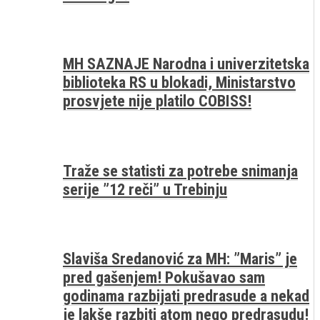
MH SAZNAJE Narodna i univerzitetska
biblioteka RS u blokadi, Ministarstvo
prosvjete nije platilo COBISS!
Traže se statisti za potrebe snimanja
serije ”12 reči” u Trebinju
Slaviša Sredanović za MH: ”Maris” je
pred gašenjem! Pokušavao sam
godinama razbijati predrasude a nekad
je lakše razbiti atom nego predrasudu!