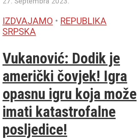
27. Septembra 2023.
IZDVAJAMO
•
REPUBLIKA
SRPSKA
Vukanović: Dodik je
američki čovjek! Igra
opasnu igru koja može
imati katastrofalne
posljedice!