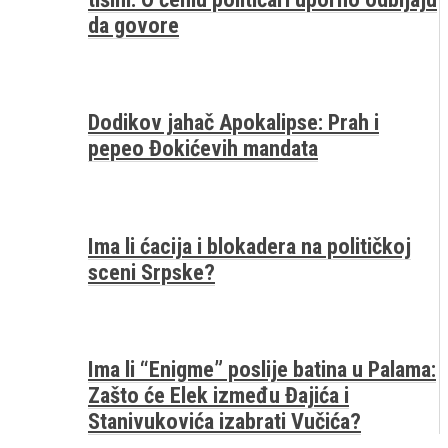
da govore
Dodikov jahač Apokalipse: Prah i
pepeo Đokićevih mandata
Ima li ćacija i blokadera na političkoj
sceni Srpske?
Ima li “Enigme” poslije batina u Palama:
Zašto će Elek između Đajića i
Stanivukovića izabrati Vučića?