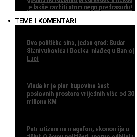
je lakše razbiti atom nego predrasudu!
TEME I KOMENTARI
Dva politička sina, jedan grad: Sudar
Stanivukovića i Dodika mlađeg u Banjoj
Luci
Vlada krije plan kupovine šest
poslovnih prostora vrijednih više od 30
miliona KM
Patriotizam na megafon, ekonomija u
tišini: O čemu političari uporno odbijaju