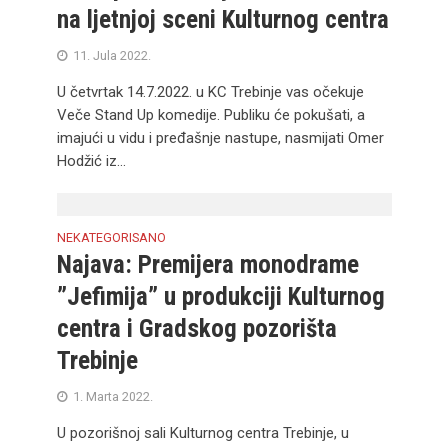
na ljetnjoj sceni Kulturnog centra
11. Jula 2022.
U četvrtak 14.7.2022. u KC Trebinje vas očekuje
Veče Stand Up komedije. Publiku će pokušati, a
imajući u vidu i pređašnje nastupe, nasmijati Omer
Hodžić iz...
NEKATEGORISANO
Najava: Premijera monodrame
”Jefimija” u produkciji Kulturnog
centra i Gradskog pozorišta
Trebinje
1. Marta 2022.
U pozorišnoj sali Kulturnog centra Trebinje, u