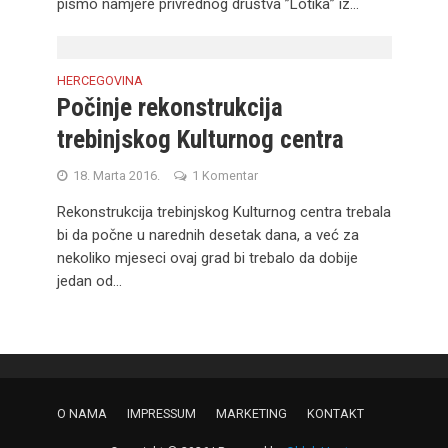
pismo namjere privrednog društva ”Lotika” iz...
HERCEGOVINA
Počinje rekonstrukcija
trebinjskog Kulturnog centra
18. Marta 2016.
1 Komentar
Rekonstrukcija trebinjskog Kulturnog centra trebala
bi da počne u narednih desetak dana, a već za
nekoliko mjeseci ovaj grad bi trebalo da dobije
jedan od...
O NAMA
IMPRESSUM
MARKETING
KONTAKT