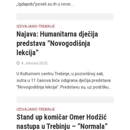
„Igdajedu”poveli su ih u nove...
IZDVAJAMO
TREBINJE
•
Najava: Humanitarna dječija
predstava ”Novogodišnja
lekcija”
4. Januara 2023.
U Kulturnom centru Trebinje, u pozorišnoj sali,
sutra u 11 časova biće odigrana dječija predstava
”Novogodišnja lekcija”. Predstavu su, uz podršku...
IZDVAJAMO
TREBINJE
•
Stand up komičar Omer Hodžić
nastupa u Trebinju – ”Normala”