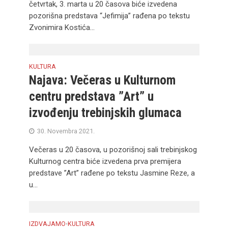
četvrtak, 3. marta u 20 časova biće izvedena
pozorišna predstava “Jefimija” rađena po tekstu
Zvonimira Kostića...
KULTURA
Najava: Večeras u Kulturnom
centru predstava ”Art” u
izvođenju trebinjskih glumaca
30. Novembra 2021.
Večeras u 20 časova, u pozorišnoj sali trebinjskog
Kulturnog centra biće izvedena prva premijera
predstave ”Art” rađene po tekstu Jasmine Reze, a
u...
IZDVAJAMO
KULTURA
•