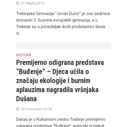
21. Marta 2019.
Trebinjska Gimnazija ”Jovan Dučić” je ove sedmice
domaćin 5. Susreta evropskih gimnazija, a u
Trebinje su u ponedeljak došli predstavnici škola
iz...
KULTURA
Premijerno odigrana predstava
”Buđenje” – Djeca učila o
značaju ekologije i burnim
aplauzima nagradila vršnjaka
Dušana
18. Decembra 2018.
Danas je u Kulturnom centru Trebinje premijerno
odigrana predstava ”Buđenje”, autorski projekat