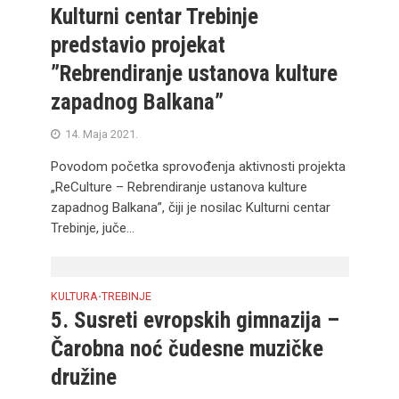
Kulturni centar Trebinje
predstavio projekat
”Rebrendiranje ustanova kulture
zapadnog Balkana”
14. Maja 2021.
Povodom početka sprovođenja aktivnosti projekta
„ReCulture – Rebrendiranje ustanova kulture
zapadnog Balkana”, čiji je nosilac Kulturni centar
Trebinje, juče...
KULTURA
TREBINJE
•
5. Susreti evropskih gimnazija –
Čarobna noć čudesne muzičke
družine