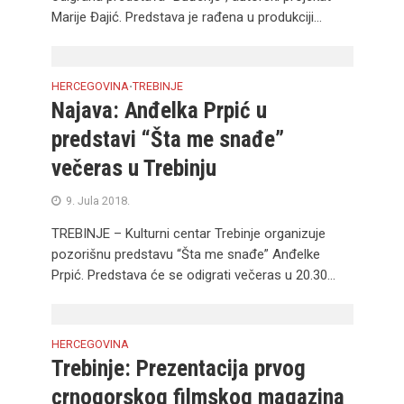
Marije Đajić. Predstava je rađena u produkciji...
HERCEGOVINA
TREBINJE
•
Najava: Anđelka Prpić u
predstavi “Šta me snađe”
večeras u Trebinju
9. Jula 2018.
TREBINJE – Kulturni centar Trebinje organizuje
pozorišnu predstavu “Šta me snađe” Anđelke
Prpić. Predstava će se odigrati večeras u 20.30...
HERCEGOVINA
Trebinje: Prezentacija prvog
crnogorskog filmskog magazina