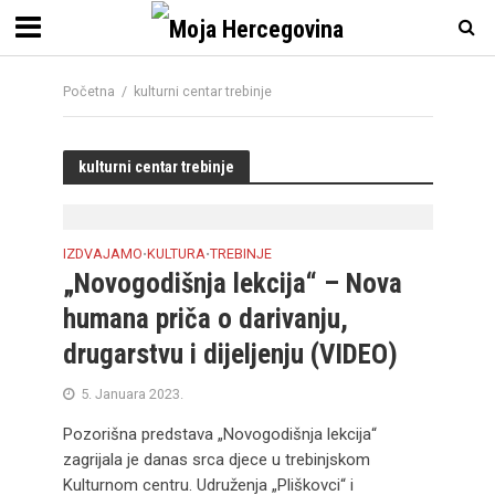
Početna
/
kulturni centar trebinje
kulturni centar trebinje
IZDVAJAMO
KULTURA
TREBINJE
•
•
„Novogodišnja lekcija“ – Nova
humana priča o darivanju,
drugarstvu i dijeljenju (VIDEO)
5. Januara 2023.
Pozorišna predstava „Novogodišnja lekcija“
zagrijala je danas srca djece u trebinjskom
Kulturnom centru. Udruženja „Pliškovci“ i