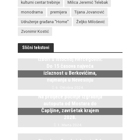
kulturni centar trebinje
Milica Jeremić Telebak
monodrama
premijera
Tijana Jovanović
Udruženje građana ''Home''
Željko Milošević
Zvonimir Kostić
Slični tekstovi
Izbori u istočnoj Hercegovini:
Do 15 časova najveća
izlaznost u Berkovićima,
najmanja u Nevesinju
6. Oktobra 2024.
Na proljeće počinje izgradnja
autoputa od Mostara do
Čapljine, završetak krajem
2028.
1. Marta 2024.