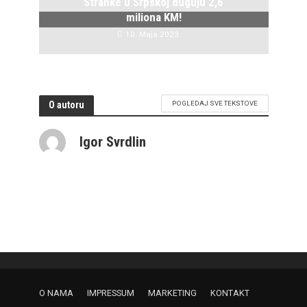
Stranke u Srpskoj duguju 2,6
miliona KM!
10. Maja 2023.
O autoru
POGLEDAJ SVE TEKSTOVE
Igor Svrdlin
O NAMA
IMPRESSUM
MARKETING
KONTAKT