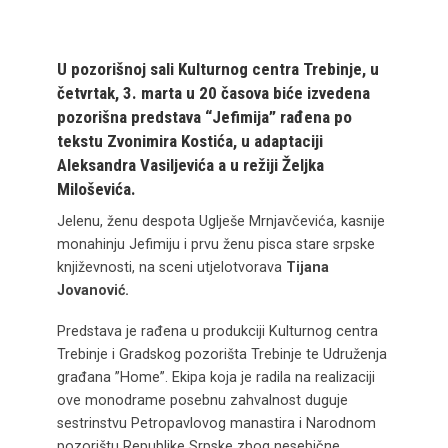
U pozorišnoj sali Kulturnog centra Trebinje, u
četvrtak,
3. marta u 20 časova
biće izvedena
pozorišna predstava
“Jefimija”
rađena po
tekstu Zvonimira Kostića, u adaptaciji
Aleksandra Vasiljevića a u režiji Željka
Miloševića.
Jelenu, ženu despota Uglješe Mrnjavčevića, kasnije
monahinju Jefimiju i prvu ženu pisca stare srpske
književnosti, na sceni utjelotvorava
Tijana
Jovanović.
Predstava je rađena u produkciji Kulturnog centra
Trebinje i Gradskog pozorišta Trebinje te Udruženja
građana ”Home”. Ekipa koja je radila na realizaciji
ove monodrame posebnu zahvalnost duguje
sestrinstvu Petropavlovog manastira i Narodnom
pozorištu Republike Srpske zbog nesebične