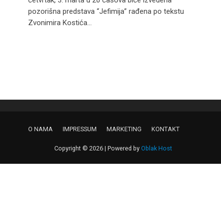
četvrtak, 3. marta u 20 časova biće izvedena
pozorišna predstava “Jefimija” rađena po tekstu
Zvonimira Kostića...
O NAMA
IMPRESSUM
MARKETING
KONTAKT
Copyright © 2026 | Powered by
Oblak Host