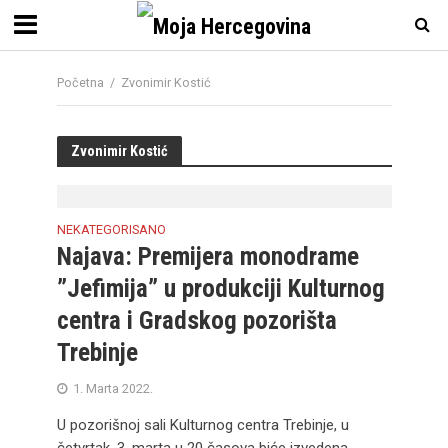
Početna
/
Zvonimir Kostić
Zvonimir Kostić
NEKATEGORISANO
Najava: Premijera monodrame
”Jefimija” u produkciji Kulturnog
centra i Gradskog pozorišta
Trebinje
1. Marta 2022.
U pozorišnoj sali Kulturnog centra Trebinje, u