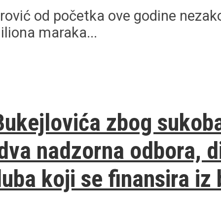
etrović od početka ove godine nezak
iliona maraka...
Bukejlovića zbog sukoba
 dva nadzorna odbora, di
luba koji se finansira iz