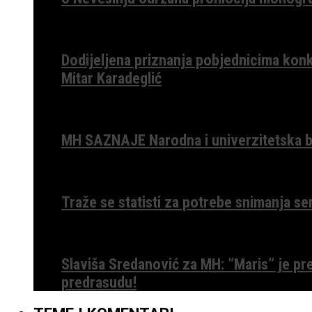
Dodijeljena priznanja pobjednicima konk
Mitar Karadeglić
MH SAZNAJE Narodna i univerzitetska bib
Traže se statisti za potrebe snimanja ser
Slaviša Sredanović za MH: ”Maris” je p
predrasudu!