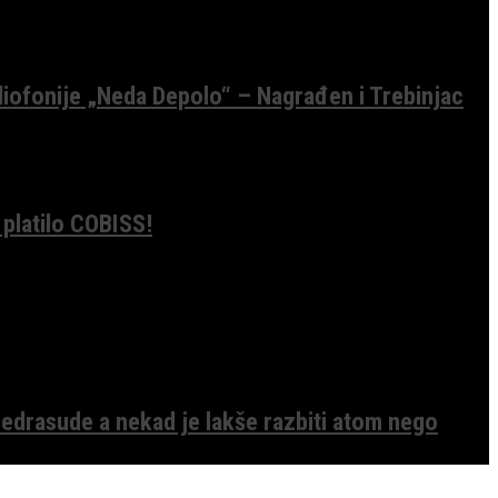
diofonije „Neda Depolo“ – Nagrađen i Trebinjac
 platilo COBISS!
edrasude a nekad je lakše razbiti atom nego