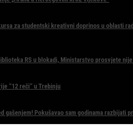
ursa za studentski kreativni doprinos u oblasti ra
lioteka RS u blokadi, Ministarstvo prosvjete nije
ije ”12 reči” u Trebinju
red gašenjem! Pokušavao sam godinama razbijati pr