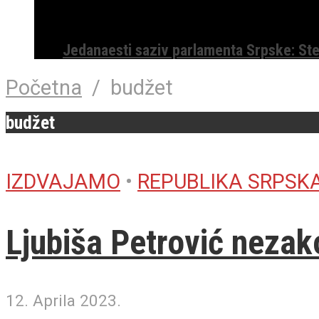
Jedanaesti saziv parlamenta Srpske: St
Početna
/
budžet
budžet
IZDVAJAMO
•
REPUBLIKA SRPSK
Ljubiša Petrović nezak
12. Aprila 2023.