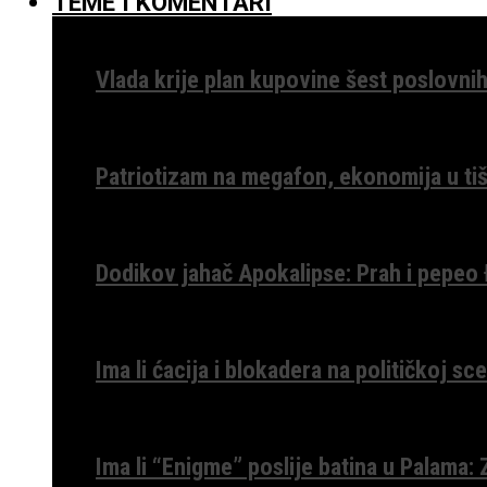
TEME I KOMENTARI
Vlada krije plan kupovine šest poslovnih
Patriotizam na megafon, ekonomija u tiš
Dodikov jahač Apokalipse: Prah i pepeo
Ima li ćacija i blokadera na političkoj s
Ima li “Enigme” poslije batina u Palama: