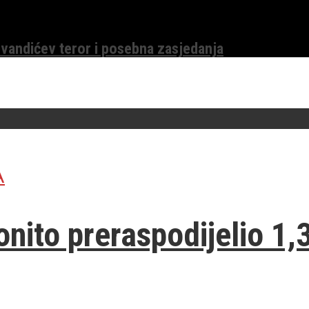
evandićev teror i posebna zasjedanja
A
onito preraspodijelio 1,