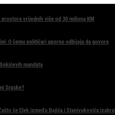
 prostora vrijednih više od 30 miliona KM
ini: O čemu političari uporno odbijaju da govore
 Đokićevih mandata
ceni Srpske?
 Zašto će Elek između Đajića i Stanivukovića izabra