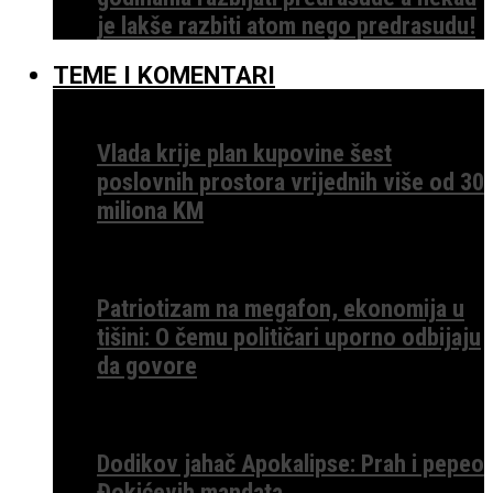
je lakše razbiti atom nego predrasudu!
TEME I KOMENTARI
Vlada krije plan kupovine šest
poslovnih prostora vrijednih više od 30
miliona KM
Patriotizam na megafon, ekonomija u
tišini: O čemu političari uporno odbijaju
da govore
Dodikov jahač Apokalipse: Prah i pepeo
Đokićevih mandata