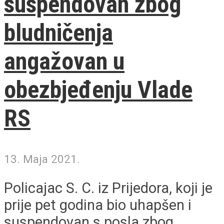
suspendovan zbog
bludničenja
angažovan u
obezbjeđenju Vlade
RS
13. Maja 2021.
Policajac S. C. iz Prijedora, koji je
prije pet godina bio uhapšen i
suspendovan s posla zbog