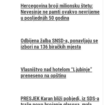
Hercegovina broji milionsku štetu:
Nevesinje ne pamti ovakvo nevrijeme
u posljednjih 50 godina
Odbijena žalba SNSD-a, ponavljaju se
izbori na 136 biračkih mjesta
Vlasništvo nad hotelom “Ljubinje”
preneseno na opštinu
PRESJEK Karan bliži pobjedi, iz SDS-a
traže novo brojanje glasova, mala