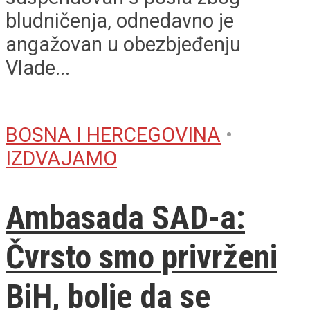
bludničenja, odnedavno je
angažovan u obezbjeđenju
Vlade...
BOSNA I HERCEGOVINA
•
IZDVAJAMO
Ambasada SAD-a:
Čvrsto smo privrženi
BiH, bolje da se