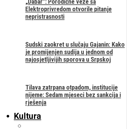
„Dabar“: Porodične veze sa
Elektroprivredom otvorile pitanje
nepristrasnosti
Sudski zaokret u slučaju Gajanin: Kako
je promijenjen sudija u jednom od
najosjetljivijih sporova u Srpskoj
Tilava zatrpana otpadom, institucije
nijeme: Sedam mjeseci bez sankcija i
rješenja
Kultura