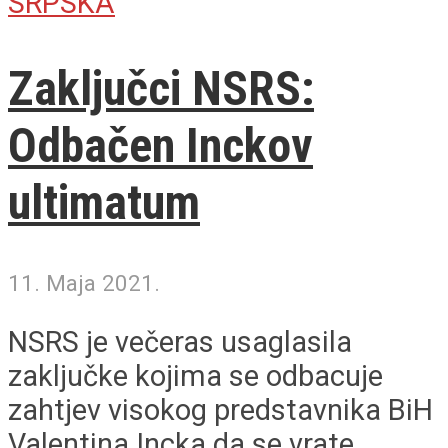
SRPSKA
Zaključci NSRS:
Odbačen Inckov
ultimatum
11. Maja 2021.
NSRS je večeras usaglasila
zaključke kojima se odbacuje
zahtjev visokog predstavnika BiH
Valentina Incka da se vrate