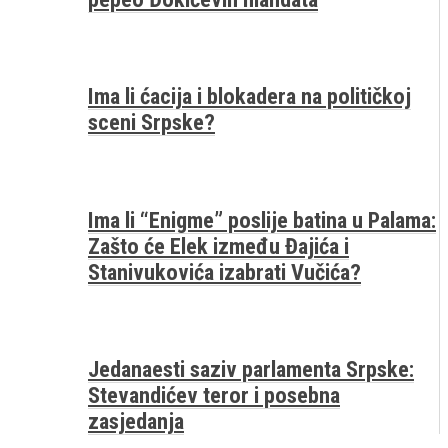
Ima li ćacija i blokadera na političkoj
sceni Srpske?
Ima li “Enigme” poslije batina u Palama:
Zašto će Elek između Đajića i
Stanivukovića izabrati Vučića?
Jedanaesti saziv parlamenta Srpske:
Stevandićev teror i posebna
zasjedanja