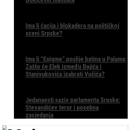
Ima li ćacija i blokadera na političkoj
sceni Srpske?
Ima li “Enigme” poslije batina u Palama:
Zašto će Elek između Đajića i
Stanivukovića izabrati Vučića?
Jedanaesti saziv parlamenta Srpske:
Stevandićev teror i posebna
zasjedanja