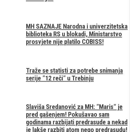
MH SAZNAJE Narodna i univerzitetska
biblioteka RS u blokadi, Ministarstvo
prosvjete nije platilo COBISS!
Traže se statisti za potrebe snimanja
serije ”12 reči” u Trebinju
Slaviša Sredanović za MH: ”Maris” je
pred gašenjem! Pokušavao sam
godinama razbijati predrasude a nekad
je lakše razbiti atom nego predrasudu!