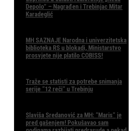
Depolo“ – Nagrađen i Trebinjac Mitar
Karadeglić
MH SAZNAJE Narodna i univerzitetska
biblioteka RS u blokadi, Ministarstvo
prosvjete nije platilo COBISS!
Traže se statisti za potrebe snimanja
serije ”12 reči” u Trebinju
Slaviša Sredanović za MH: ”Maris” je
pred gašenjem! Pokušavao sam
godinama razbijati predrasude a nekad