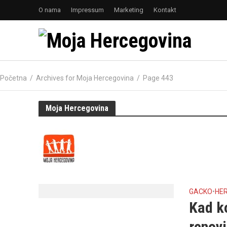
O nama
Impressum
Marketing
Kontakt
Početna
/
Archives for Moja Hercegovina
/
Page 443
Moja Hercegovina
GACKO
•
HE
Kad k
renov