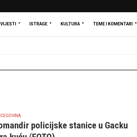
VIJESTI
ISTRAGE
KULTURA
TEME I KOMENTARI
RCEGOVINA
omandir policijske stanice u Gacku
ira kuću (FOTO)