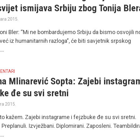
 svijet ismijava Srbiju zbog Tonija Bler
uara 2015.
Toni Bler: “Mi ne bombardujemo Srbiju da bismo osvojili 
, već iz humanitarnih razloga”, će biti savjetnik srpskog
..
MENTARI
a Mlinarević Sopta: Zajebi instagram
ke đe su svi sretni
ra 2015.
što kažem. Zajebi instagrame i fejzbuke đe su svi sretni.
. Preplanuli. Izvježbani. Diplomirani. Zaposleni. Teambildir
..