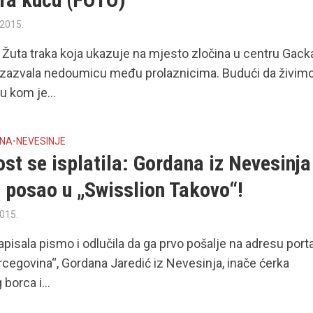
 2015.
uta traka koja ukazuje na mjesto zločina u centru Gack
 izazvala nedoumicu među prolaznicima. Budući da živim
 kom je...
INA
•
NEVESINJE
st se isplatila: Gordana iz Nevesinja
 posao u „Swisslion Takovo“!
2015.
apisala pismo i odlučila da ga prvo pošalje na adresu port
cegovina“, Gordana Jaredić iz Nevesinja, inače ćerka
borca i...