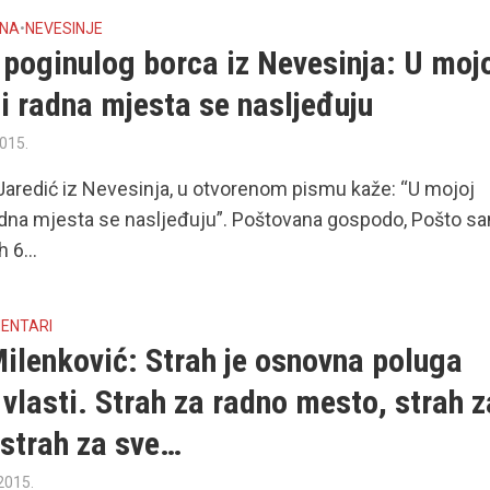
INA
•
NEVESINJE
poginulog borca iz Nevesinja: U moj
i radna mjesta se nasljeđuju
2015.
aredić iz Nevesinja, u otvorenom pismu kaže: “U mojoj
adna mjesta se nasljeđuju”. Poštovana gospodo, Pošto s
h 6...
MENTARI
ilenković: Strah je osnovna poluga
vlasti. Strah za radno mesto, strah z
 strah za sve…
 2015.