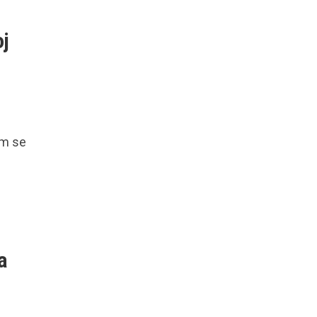
oj
am se
a