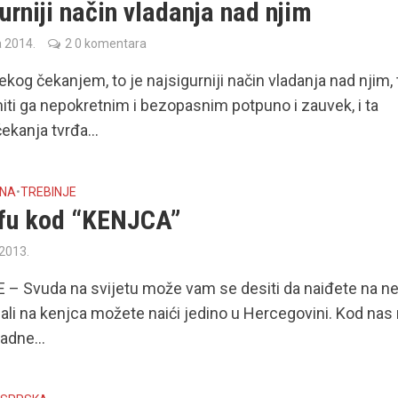
urniji način vladanja nad njim
a 2014.
2 0 komentara
nekog čekanjem, to je najsigurniji način vladanja nad njim, 
niti ga nepokretnim i bezopasnim potpuno i zauvek, i ta
kanja tvrđa...
INA
•
TREBINJE
fu kod “KENJCA”
 2013.
 – Svuda na svijetu može vam se desiti da naiđete na n
ali na kenjca možete naići jedino u Hercegovini. Kod nas
adne...