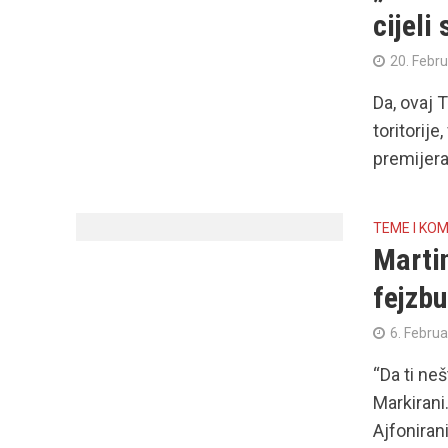
cijeli
20. Febr
Da, ovaj 
toritorije
premijera.
TEME I KO
Martin
fejzbu
6. Februa
“Da ti ne
Markirani
Ajfonirani.