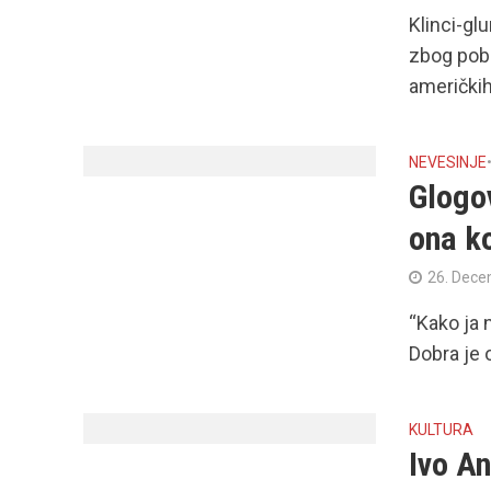
Klinci-g
zbog pobe
američkih
NEVESINJE
Glogov
ona ko
26. Dece
“Kako ja 
Dobra je 
KULTURA
Ivo An