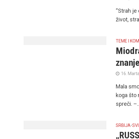
“Strah je
život, st
TEME I KO
Miodr
znanje
16. Mart
Mala smo d
koga što 
spreči. –..
SRBIJA
•
SV
„RUSS