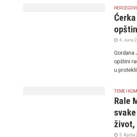
HERCEGOV
Ćerka 
opštin
4. Juna 
Gordana J
opštini r
u protekli
TEME I KO
Rale M
svake 
život,
3. Aprila