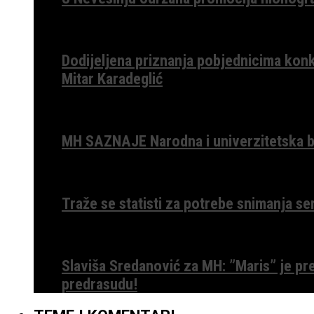
Dodijeljena priznanja pobjednicima konk
Mitar Karadeglić
MH SAZNAJE Narodna i univerzitetska bib
Traže se statisti za potrebe snimanja ser
Slaviša Sredanović za MH: ”Maris” je p
predrasudu!