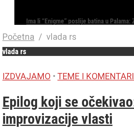
Ima li “Enigme” poslije batina u Palama:
Početna
/
vlada rs
vlada rs
IZDVAJAMO
•
TEME I KOMENTARI
Epilog koji se očekiva
improvizacije vlasti