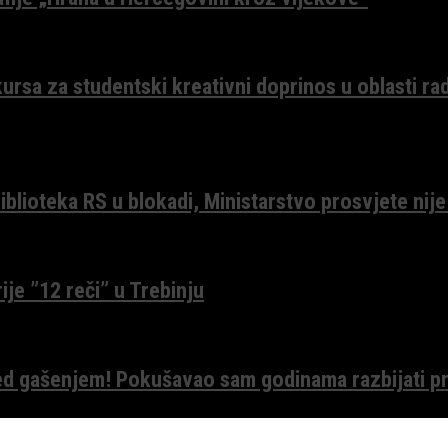
ursa za studentski kreativni doprinos u oblasti ra
lioteka RS u blokadi, Ministarstvo prosvjete nije
ije ”12 reči” u Trebinju
red gašenjem! Pokušavao sam godinama razbijati pr