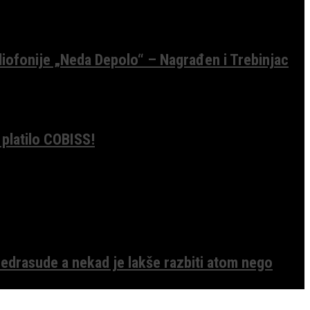
diofonije „Neda Depolo“ – Nagrađen i Trebinjac
 platilo COBISS!
edrasude a nekad je lakše razbiti atom nego