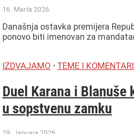
16. Marta 2026.
Današnja ostavka premijera Republ
ponovo biti imenovan za mandatara 
IZDVAJAMO
•
TEME I KOMENTARI
Duel Karana i Blanuše 
u sopstvenu zamku
29. Januara 2026.