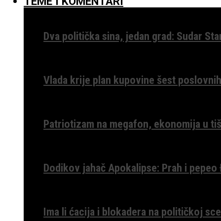
TEME I KOMENTARI
Dva politička sina, jedan grad: Sudar St
Vlada krije plan kupovine šest poslovnih
Patriotizam na megafon, ekonomija u tiš
Dodikov jahač Apokalipse: Prah i pepeo
Ima li ćacija i blokadera na političkoj s