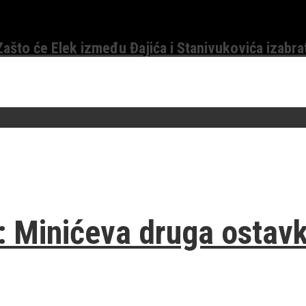
 Zašto će Elek između Đajića i Stanivukovića izabra
o: Minićeva druga ostavk