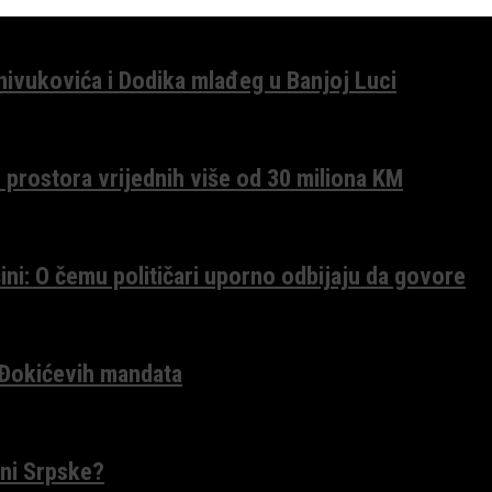
anivukovića i Dodika mlađeg u Banjoj Luci
 prostora vrijednih više od 30 miliona KM
ini: O čemu političari uporno odbijaju da govore
 Đokićevih mandata
ceni Srpske?