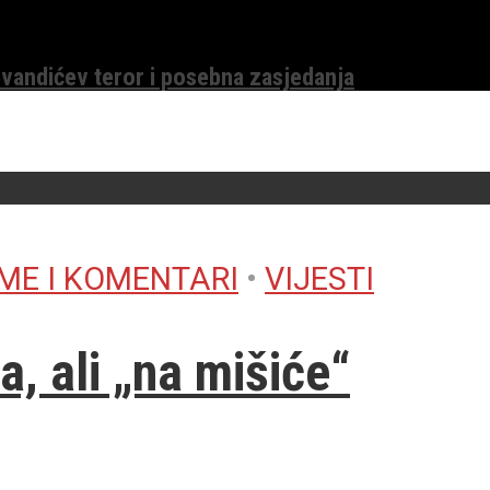
evandićev teror i posebna zasjedanja
ME I KOMENTARI
•
VIJESTI
a, ali „na mišiće“