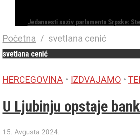
Jedanaesti saziv parlamenta Srpske: St
Početna
/
svetlana cenić
svetlana cenić
HERCEGOVINA
•
IZDVAJAMO
•
TE
U Ljubinju opstaje bank
15. Avgusta 2024.