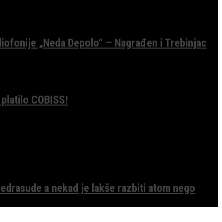
diofonije „Neda Depolo“ – Nagrađen i Trebinjac
 platilo COBISS!
edrasude a nekad je lakše razbiti atom nego