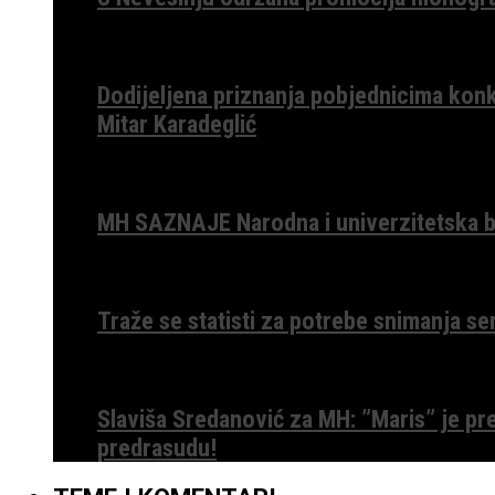
Dodijeljena priznanja pobjednicima konk
Mitar Karadeglić
MH SAZNAJE Narodna i univerzitetska bib
Traže se statisti za potrebe snimanja ser
Slaviša Sredanović za MH: ”Maris” je p
predrasudu!