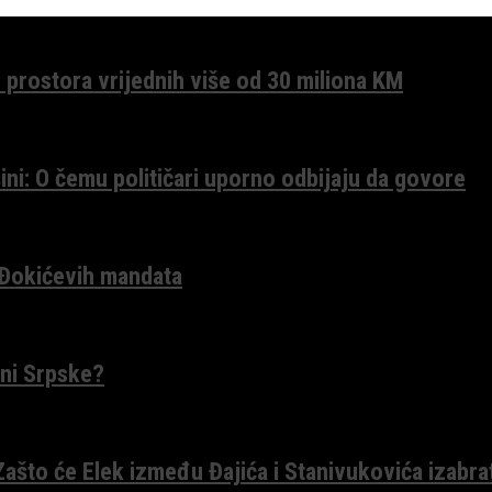
 prostora vrijednih više od 30 miliona KM
ini: O čemu političari uporno odbijaju da govore
 Đokićevih mandata
ceni Srpske?
 Zašto će Elek između Đajića i Stanivukovića izabra