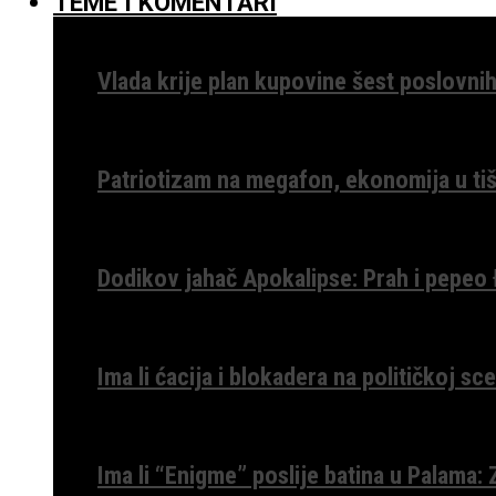
TEME I KOMENTARI
Vlada krije plan kupovine šest poslovnih
Patriotizam na megafon, ekonomija u tiš
Dodikov jahač Apokalipse: Prah i pepeo
Ima li ćacija i blokadera na političkoj s
Ima li “Enigme” poslije batina u Palama: