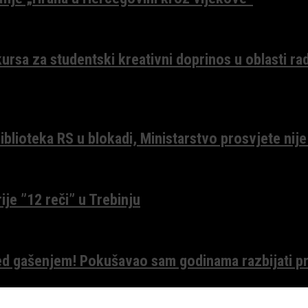
ursa za studentski kreativni doprinos u oblasti ra
lioteka RS u blokadi, Ministarstvo prosvjete nije
ije ”12 reči” u Trebinju
red gašenjem! Pokušavao sam godinama razbijati pr