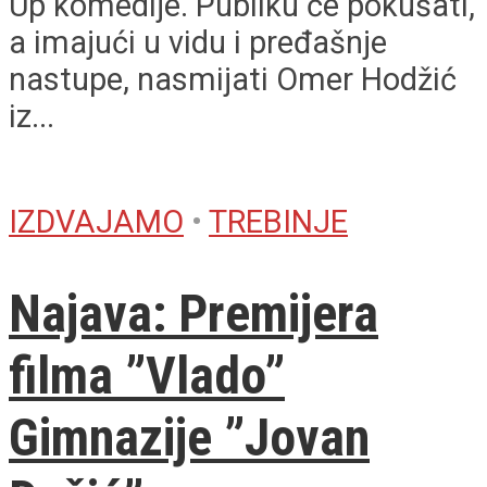
Up komedije. Publiku će pokušati,
a imajući u vidu i pređašnje
nastupe, nasmijati Omer Hodžić
iz...
IZDVAJAMO
•
TREBINJE
Najava: Premijera
filma ”Vlado”
Gimnazije ”Jovan