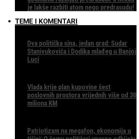
je lakše razbiti atom nego predrasudu!
TEME I KOMENTARI
Dva politička sina, jedan grad: Sudar
Stanivukovića i Dodika mlađeg u Banjoj
Luci
Vlada krije plan kupovine šest
poslovnih prostora vrijednih više od 30
miliona KM
Patriotizam na megafon, ekonomija u
tišini: O čemu političari uporno odbijaju