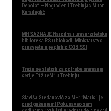
Depolo“ – Nagrađen i Trebinjac Mitar
Karadeglić
MH SAZNAJE Narodna i univerzitetska
biblioteka RS u blokadi, Ministarstvo
prosvjete nije platilo COBISS!
Traže se statisti za potrebe snimanja
serije ”12 reči” u Trebinju
Slaviša Sredanović za MH: ”Maris” je
pred gašenjem! Pokušavao sam
godinama razbijati predrasude a nekad