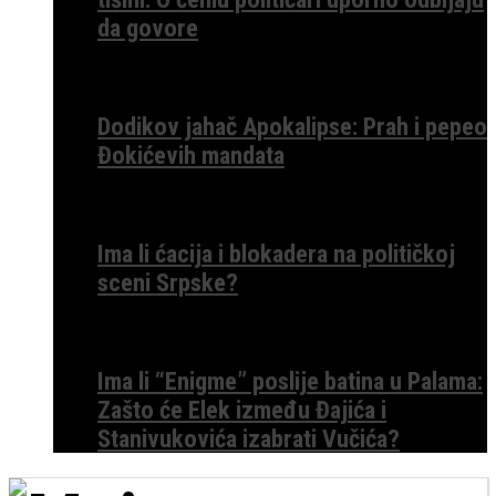
da govore
Dodikov jahač Apokalipse: Prah i pepeo
Đokićevih mandata
Ima li ćacija i blokadera na političkoj
sceni Srpske?
Ima li “Enigme” poslije batina u Palama:
Zašto će Elek između Đajića i
Stanivukovića izabrati Vučića?