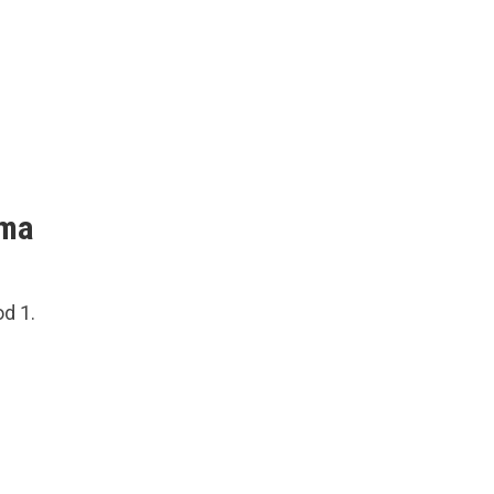
u
ama
od 1.