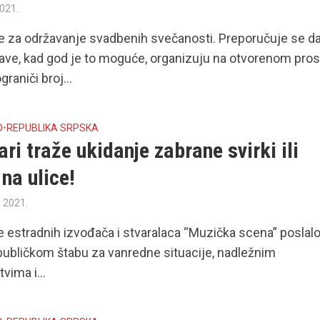
2021.
 za održavanje svadbenih svečanosti. Preporučuje se d
ave, kad god je to moguće, organizuju na otvorenom pros
graniči broj...
O
•
REPUBLIKA SRPSKA
ri traže ukidanje zabrane svirki ili
 na ulice!
a 2021.
 estradnih izvođača i stvaralaca “Muzička scena” poslalo
ubličkom štabu za vanredne situacije, nadležnim
vima i...