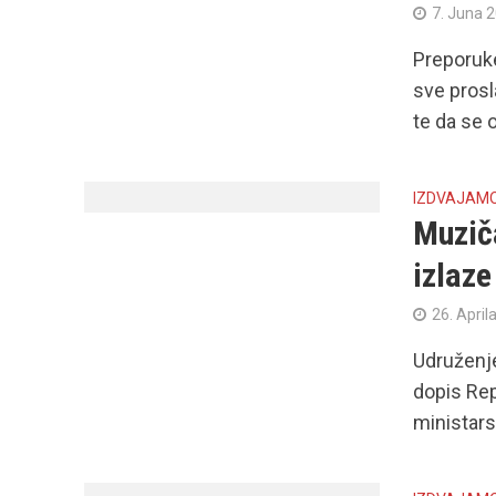
7. Juna 
Preporuke
sve prosl
te da se o
IZDVAJAM
Muziča
izlaze
26. April
Udruženje
dopis Rep
ministarst