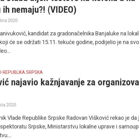
 ih nemaju?! (VIDEO)
bra 2020.
anivuković, kandidat za gradonačelnika Banjaluke na loka
koji će se održati 15.11. tekuće godine, podijelio je na s
deo...
O
•
REPUBLIKA SRPSKA
ić najavio kažnjavanje za organizova
sta 2020.
ik Vlade Republike Srpske Radovan Višković rekao je da 
nspektoratu Srpske, Ministarstvu lokalne uprave i samoup
vu...