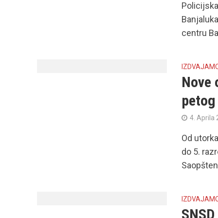
Policijsk
Banjaluka
centru Ba
IZDVAJAM
Nove 
petog
4. Aprila
Od utorka
do 5. raz
Saopšteno
IZDVAJAM
SNSD u