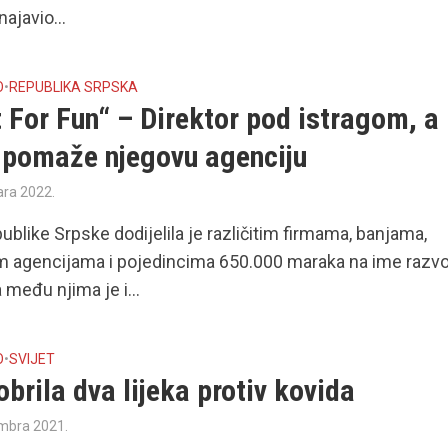
najavio...
O
•
REPUBLIKA SRPSKA
 For Fun“ – Direktor pod istragom, a
 pomaže njegovu agenciju
ara 2022.
ublike Srpske dodijelila je različitim firmama, banjama,
im agencijama i pojedincima 650.000 maraka na ime razvo
 među njima je i...
O
•
SVIJET
brila dva lijeka protiv kovida
mbra 2021.