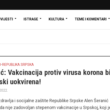
VIJESTI
ISTRAGE
KULTURA
TEME I KOMENTARI
O
•
REPUBLIKA SRPSKA
ć: Vakcinacija protiv virusa korona b
ski uokvirena!
2022.
zdravlja i socijalne zaštite Republike Srpske Alen Šeranić
e da nije zadovoljan stepenom vakcinacije u Srpskoj, koji j