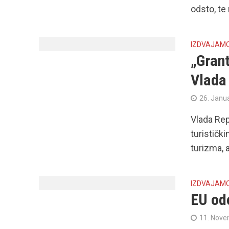
odsto, te 
IZDVAJAM
„Grant
Vlada
26. Janu
Vlada Rep
turističk
turizma, a
IZDVAJAM
EU odo
11. Nove