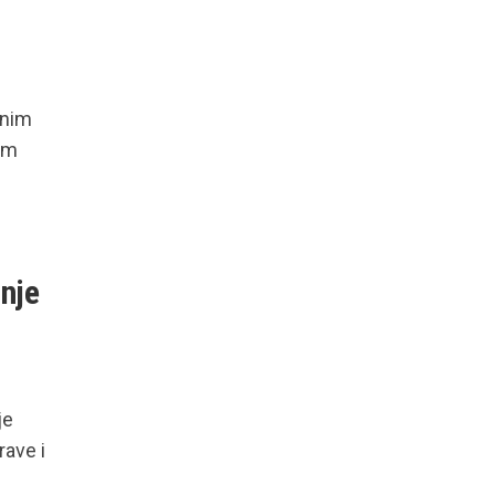
lnim
vom
nje
je
rave i