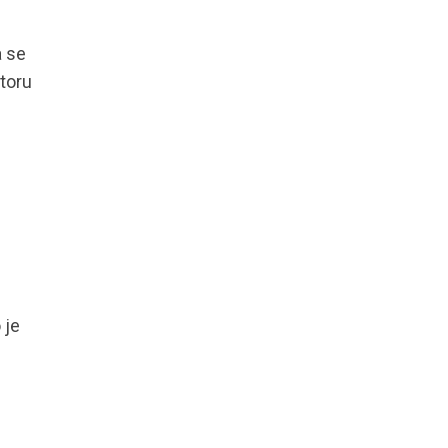
a se
toru
 je