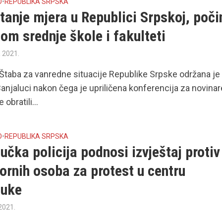
O
•
REPUBLIKA SRPSKA
anje mjera u Republici Srpskoj, poči
om srednje škole i fakulteti
a 2021.
Štaba za vanredne situacije Republike Srpske održana je
anjaluci nakon čega je upriličena konferencija za novinar
 obratili...
O
•
REPUBLIKA SRPSKA
učka policija podnosi izvještaj protiv
rnih osoba za protest u centru
luke
 2021.