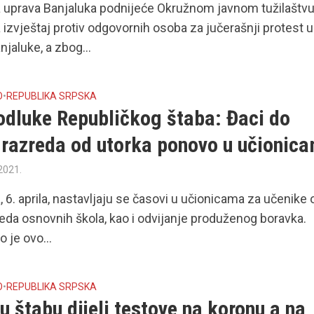
a uprava Banjaluka podnijeće Okružnom javnom tužilaštv
 izvještaj protiv odgovornih osoba za jučerašnji protest u
njaluke, a zbog...
O
•
REPUBLIKA SRPSKA
odluke Republičkog štaba: Đaci do
 razreda od utorka ponovo u učionic
 2021.
, 6. aprila, nastavljaju se časovi u učionicama za učenike 
reda osnovnih škola, kao i odvijanje produženog boravka.
 je ovo...
O
•
REPUBLIKA SRPSKA
 štabu dijeli testove na koronu a na