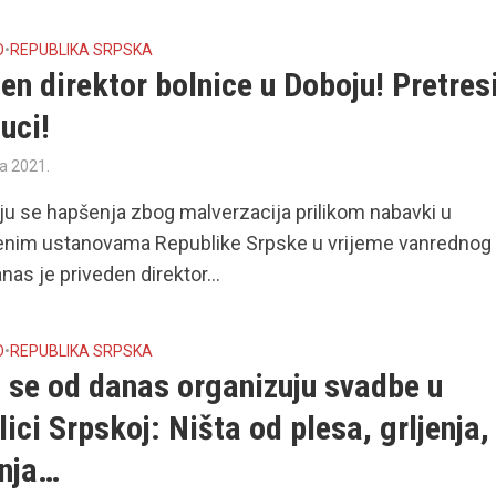
O
•
REPUBLIKA SRPSKA
n direktor bolnice u Doboju! Pretresi
uci!
ra 2021.
ju se hapšenja zbog malverzacija prilikom nabavki u
enim ustanovama Republike Srpske u vrijeme vanrednog
nas je priveden direktor...
O
•
REPUBLIKA SRPSKA
 se od danas organizuju svadbe u
ici Srpskoj: Ništa od plesa, grljenja,
enja…