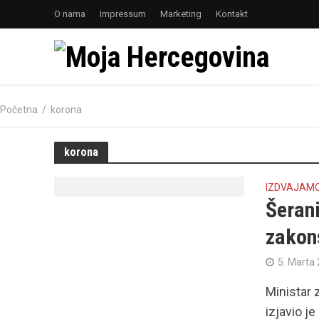
O nama
Impressum
Marketing
Kontakt
Početna
/
korona
korona
IZDVAJAM
Šerani
zakon
5. Marta 
Ministar 
izjavio j