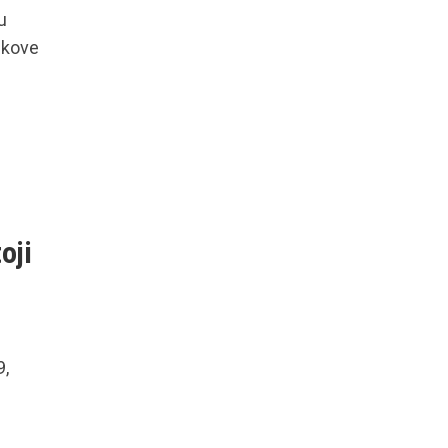
u
jekove
oji
9,