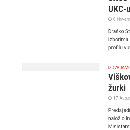
UKC-u
6. Novem
Draško St
izborima 
profilu vi
IZDVAJAM
Viškov
žurki
17. Avgu
Predsjedn
naložio I
Ministarst