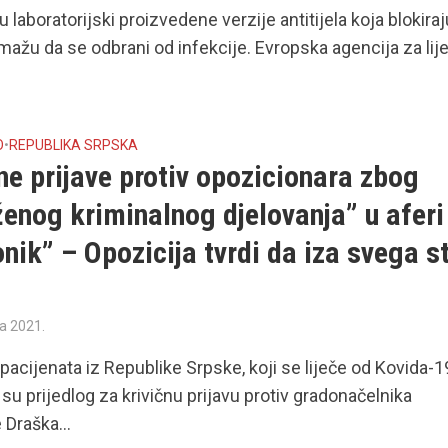
u laboratorijski proizvedene verzije antitijela koja blokiraj
omažu da se odbrani od infekcije. Evropska agencija za li
O
•
REPUBLIKA SRPSKA
ne prijave protiv opozicionara zbog
enog kriminalnog djelovanja” u aferi
nik” – Opozicija tvrdi da iza svega st
ra 2021.
pacijenata iz Republike Srpske, koji se liječe od Kovida-1
 su prijedlog za krivičnu prijavu protiv gradonačelnika
 Draška...