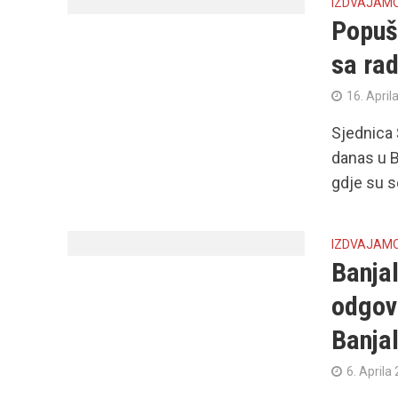
IZDVAJAM
Popušt
sa rad
16. April
Sjednica 
danas u B
gdje su se
IZDVAJAM
Banjal
odgovo
Banja
6. Aprila