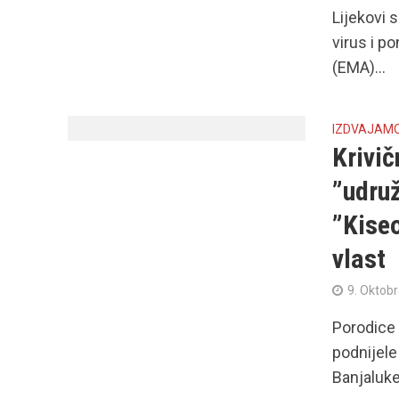
Lijekovi s
virus i p
(EMA)...
IZDVAJAM
Krivič
”udruž
”Kiseo
vlast
9. Oktob
Porodice 
podnijele
Banjaluke