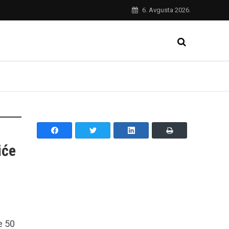
6. Avgusta 2026.
iće
e 50