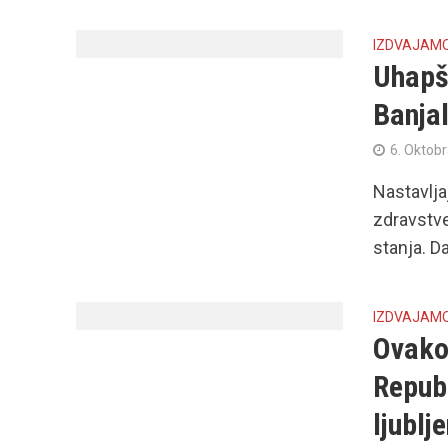
IZDVAJAM
Uhapše
Banjal
6. Oktob
Nastavlja
zdravstv
stanja. Da
IZDVAJAM
Ovako
Republ
ljublj