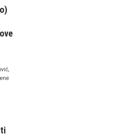
io)
nove
vić,
jene
ti