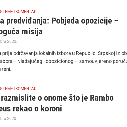
O
•
TEME I KOMENTARI
a predviđanja: Pobjeda opozicije –
oguća misija
bra 2020.
 prije održavanja lokalnih izbora u Republici Srpskoj iz o
 tabora – vladajućeg i opozicionog – samouvjereno poruč
reni...
O
•
TEME I KOMENTARI
 razmislite o onome što je Rambo
us rekao o koroni
bra 2020.