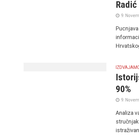
Radić
9. Novem
Pucnjava
informaci
Hrvatskog
IZDVAJAM
Istori
90%
9. Novem
Analiza v
stručnjak
istraživan