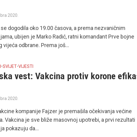
bra 2020.
 se dogodila oko 19.00 časova, a prema nezvaničnim
jama, ubijen je Marko Radić, ratni komandant Prve bojne
 vijeća odbrane. Prema još...
O
•
SVIJET
•
VIJESTI
jska vest: Vakcina protiv korone efik
bra 2020.
akcine kompanije Fajzer je premašila očekivanja većine
a. Vakcina je sve bliže masovnoj upotrebi, a prvi rezultati
ja pokazuju da...