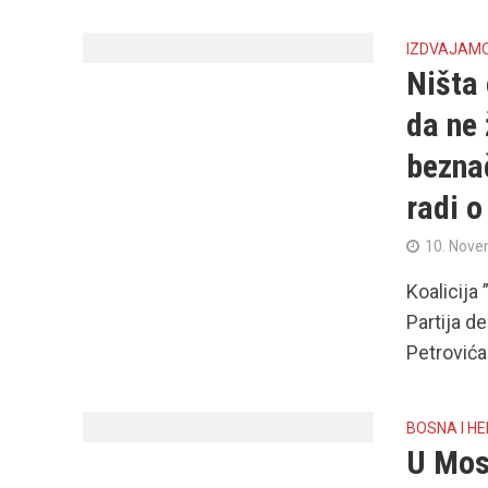
IZDVAJAM
Ništa 
da ne 
bezna
radi o
10. Nove
Koalicija
Partija d
Petrovića.
BOSNA I H
U Mos