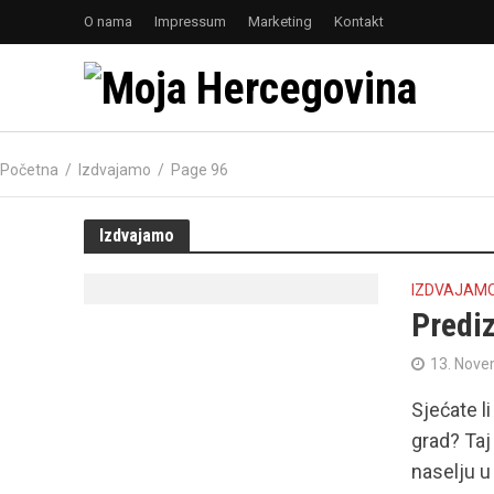
O nama
Impressum
Marketing
Kontakt
Početna
/
Izdvajamo
/
Page 96
Izdvajamo
IZDVAJAM
Prediz
13. Nove
Sjećate li
grad? Taj 
naselju u