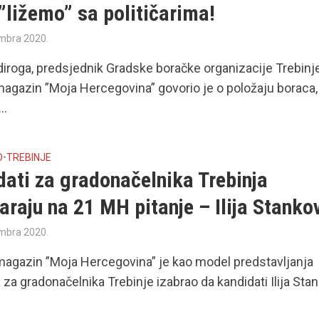
”ližemo” sa političarima!
mbra 2020.
iroga, predsjednik Gradske boračke organizacije Trebinje
magazin ”Moja Hercegovina” govorio je o položaju boraca,
..
O
•
TREBINJE
dati za gradonačelnika Trebinja
raju na 21 MH pitanje – Ilija Stanko
mbra 2020.
magazin ”Moja Hercegovina” je kao model predstavljanja
 za gradonačelnika Trebinje izabrao da kandidati Ilija Sta