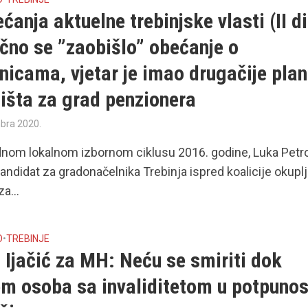
ćanja aktuelne trebinjske vlasti (II d
ično se ”zaobišlo” obećanje o
nicama, vjetar je imao drugačije pla
lišta za grad penzionera
bra 2020.
nom lokalnom izbornom ciklusu 2016. godine, Luka Petro
kandidat za gradonačelnika Trebinja ispred koalicije okupl
a...
O
•
TREBINJE
 Ijačić za MH: Neću se smiriti dok
em osoba sa invaliditetom u potpunos