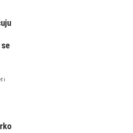
čuju
 se
t i
u
arko