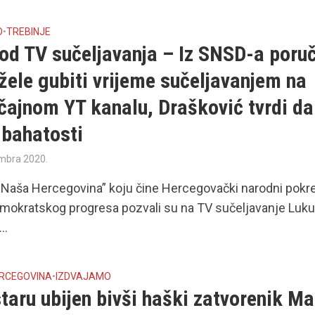
O
•
TREBINJE
od TV sučeljavanja – Iz SNSD-a poru
žele gubiti vrijeme sučeljavanjem na
čajnom YT kanalu, Drašković tvrdi da
 bahatosti
mbra 2020.
 ”Naša Hercegovina” koju čine Hercegovački narodni pokre
emokratskog progresa pozvali su na TV sučeljavanje Luk
..
ERCEGOVINA
•
IZDVAJAMO
taru ubijen bivši haški zatvorenik M