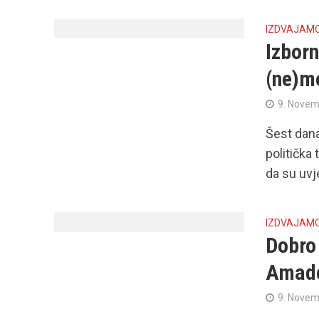
IZDVAJAM
Izborn
(ne)m
9. Novem
Šest dana
politička
da su uvje
IZDVAJAM
Dobro
Amade
9. Novem