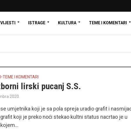
VIJESTI
ISTRAGE
KULTURA
TEME I KOMENTARI
O
•
TEME I KOMENTARI
borni lirski pucanj S.S.
mbra 2020.
 se umjetnika koji je sa pola spreja uradio grafit i nasmija
grafit koji je preko noći stekao kultni status nacrtao je u
 kojem...