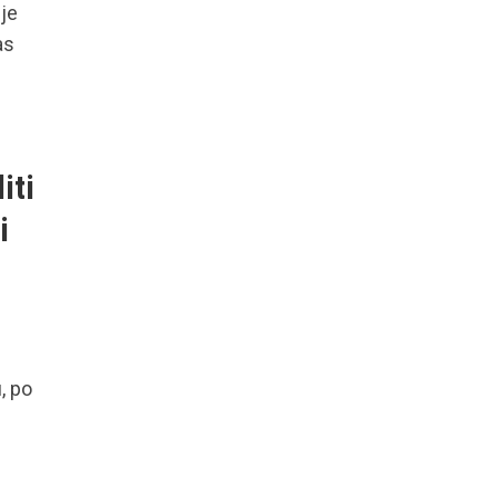
je
as
iti
i
, po