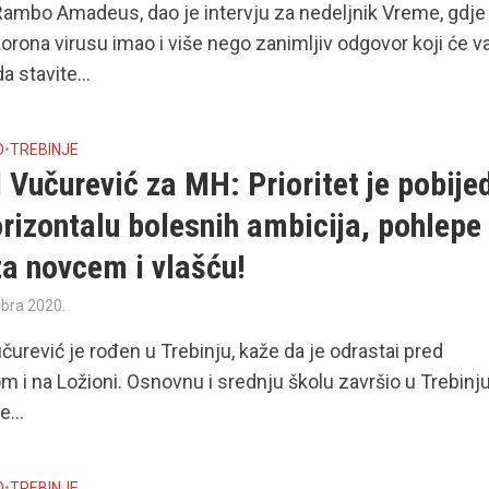
ambo Amadeus, dao je intervju za nedeljnik Vreme, gdje 
korona virusu imao i više nego zanimljiv odgovor koji će v
da stavite...
O
•
TREBINJE
Vučurević za MH: Prioritet je pobijed
rizontalu bolesnih ambicija, pohlepe 
za novcem i vlašću!
bra 2020.
urević je rođen u Trebinju, kaže da je odrastai pred
 i na Ložioni. Osnovnu i srednju školu završio u Trebinju
e...
O
•
TREBINJE