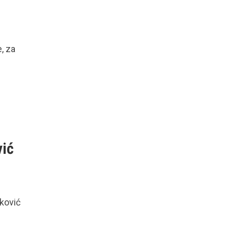
, za
vić
nković