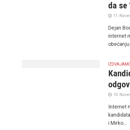
da se 
11. Nove
Dejan Bod
internet 
obećanju.
IZDVAJAM
Kandi
odgova
10. Nove
Internet 
kandidata
i Mirko...