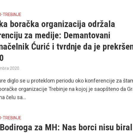
O
•
TREBINJE
ka boračka organizacija održala
renciju za medije: Demantovani
ačelnik Ćurić i tvrdnje da je prekrše
70
mbra 2020.
e diglo se u proteklom periodu oko konferencije za št
oračke organizacije Trebinje na kojoj je saopšteno da G
na čelu sa...
O
•
TREBINJE
Bodiroga za MH: Nas borci nisu biral