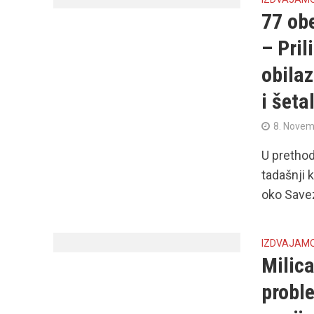
77 obe
– Pril
obilaz
i šeta
8. Novem
U prethod
tadašnji 
oko Savez
IZDVAJAM
Milica
probl