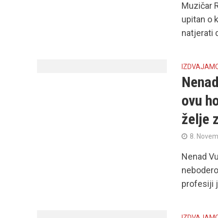
Muzičar R
upitan o 
natjerati 
IZDVAJAM
Nenad 
ovu ho
želje 
8. Novem
Nenad Vuč
neboderom
profesiji j
IZDVAJAM