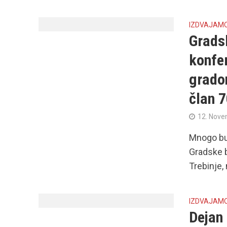
IZDVAJAM
Grads
konfe
gradon
član 
12. Nove
Mnogo bur
Gradske b
Trebinje, 
IZDVAJAM
Dejan 