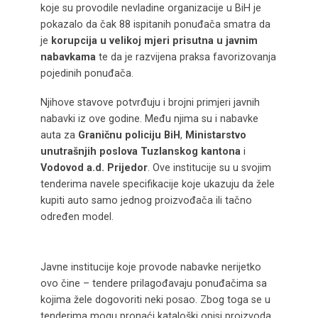
koje su provodile nevladine organizacije u BiH je
pokazalo da čak 88 ispitanih ponuđača smatra da
je
korupcija u velikoj mjeri prisutna u javnim
nabavkama
te da je razvijena praksa favorizovanja
pojedinih ponuđača.
Njihove stavove potvrđuju i brojni primjeri javnih
nabavki iz ove godine. Među njima su i nabavke
auta za
Graničnu policiju BiH
,
Ministarstvo
unutrašnjih poslova Tuzlanskog kantona
i
Vodovod a.d. Prijedor
. Ove institucije su u svojim
tenderima navele specifikacije koje ukazuju da žele
kupiti auto samo jednog proizvođača ili tačno
određen model.
Javne institucije koje provode nabavke nerijetko
ovo čine – tendere prilagođavaju ponuđačima sa
kojima žele dogovoriti neki posao. Zbog toga se u
tenderima mogu pronaći kataloški opisi proizvoda