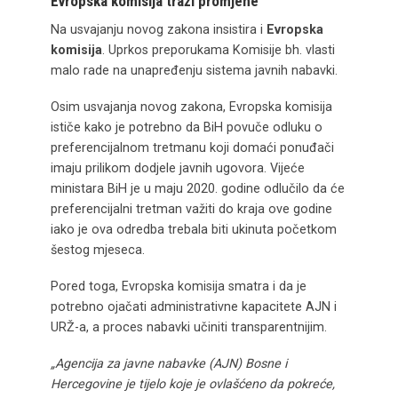
Evropska komisija traži promjene
Na usvajanju novog zakona insistira i
Evropska
komisija
. Uprkos preporukama Komisije bh. vlasti
malo rade na unapređenju sistema javnih nabavki.
Osim usvajanja novog zakona, Evropska komisija
ističe kako je potrebno da BiH povuče odluku o
preferencijalnom tretmanu koji domaći ponuđači
imaju prilikom dodjele javnih ugovora. Vijeće
ministara BiH je u maju 2020. godine odlučilo da će
preferencijalni tretman važiti do kraja ove godine
iako je ova odredba trebala biti ukinuta početkom
šestog mjeseca.
Pored toga, Evropska komisija smatra i da je
potrebno ojačati administrativne kapacitete AJN i
URŽ-a, a proces nabavki učiniti transparentnijim.
„Agencija za javne nabavke (AJN) Bosne i
Hercegovine je tijelo koje je ovlašćeno da pokreće,