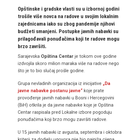
Opštinske i gradske vlasti su u izbornoj godini
trošile više novca na radove u svojim lokalnim
zajednicama iako su zbog pandemije njihovi
budžeti smanjeni. Postupke javnih nabavki su
prilagođavali ponuđačima koji te radove mogu
brzo završiti.
Sarajevska
Opština Centar
je tokom ove godine
izdvojila skoro milion maraka više na radove nego
što je to bio slučaj prošle godine.
Grupa nevladinih organizacija iz inicijative
„Da
javne nabavke postanu javne“
koje prate
provođenje javnih nabavki u Bosni i Hercegovini
(BiH) otkrila je da javne nabavke koje je Opština
Centar raspisala pred Lokalne izbore pogoduju
ponuđačima koji brzo mogu završiti radove.
U 15 javnih nabavki iz avgusta, septembra i oktobra
kriterij za dodjelu ugovora nije bio najniža cijena.