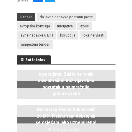
Shares
Oznake
da javne nabavke postanu javne
evropska komisija
inicijativa
Izbori
javne nabavke u BiH
korupcija
lokalne vlasti
namješteni tenderi
Slični tekstovi
Istočno Sarajevo ponovo živi
s pucnjima: Zašto se svaki
novi obračun doživljava kao
povratak u najmračnije
godine grada
5. Avgusta 2026.
Novinarka Vesna Vukmirović
za MH: Fizički sam dobro, ali
se osjećam jako uznemireno!
4. Avgusta 2026.