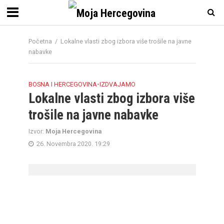
Početna
/
Lokalne vlasti zbog izbora više trošile na javne
nabavke
BOSNA I HERCEGOVINA
•
IZDVAJAMO
Lokalne vlasti zbog izbora više
trošile na javne nabavke
Izvor:
Moja Hercegovina
26. Novembra 2020. 19:29