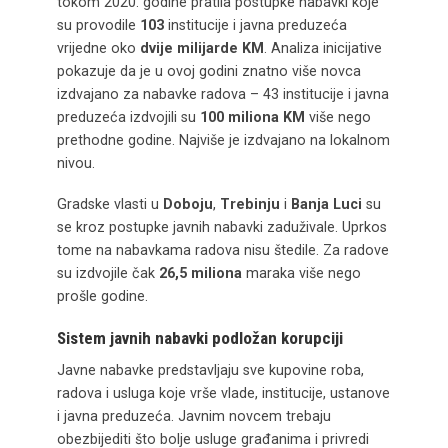
tokom 2020. godine pratila postupke nabavki koje
su provodile
103
institucije i javna preduzeća
vrijedne oko
dvije milijarde KM
. Analiza inicijative
pokazuje da je u ovoj godini znatno više novca
izdvajano za nabavke radova – 43 institucije i javna
preduzeća izdvojili su
100 miliona KM
više nego
prethodne godine. Najviše je izdvajano na lokalnom
nivou.
Gradske vlasti u
Doboju
,
Trebinju
i
Banja Luci
su
se kroz postupke javnih nabavki zaduživale. Uprkos
tome na nabavkama radova nisu štedile. Za radove
su izdvojile čak
26,5 miliona
maraka više nego
prošle godine.
Sistem javnih nabavki podložan korupciji
Javne nabavke predstavljaju sve kupovine roba,
radova i usluga koje vrše vlade, institucije, ustanove
i javna preduzeća. Javnim novcem trebaju
obezbijediti što bolje usluge građanima i privredi