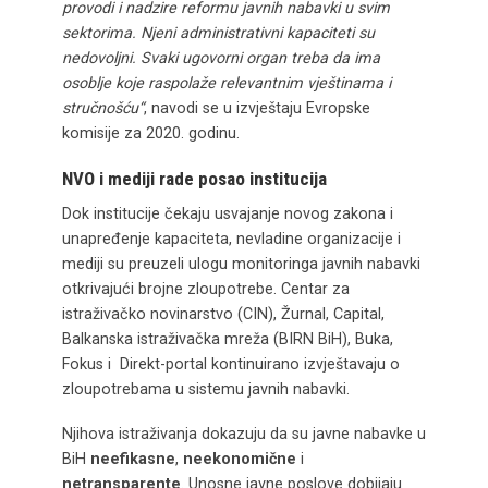
provodi i nadzire reformu javnih nabavki u svim
sektorima. Njeni administrativni kapaciteti su
nedovoljni. Svaki ugovorni organ treba da ima
osoblje koje raspolaže relevantnim vještinama i
stručnošću“
, navodi se u izvještaju Evropske
komisije za 2020. godinu.
NVO i mediji rade posao institucija
Dok institucije čekaju usvajanje novog zakona i
unapređenje kapaciteta, nevladine organizacije i
mediji su preuzeli ulogu monitoringa javnih nabavki
otkrivajući brojne zloupotrebe. Centar za
istraživačko novinarstvo (CIN), Žurnal, Capital,
Balkanska istraživačka mreža (BIRN BiH), Buka,
Fokus i Direkt-portal kontinuirano izvještavaju o
zloupotrebama u sistemu javnih nabavki.
Njihova istraživanja dokazuju da su javne nabavke u
BiH
neefikasne
,
neekonomične
i
netransparente
. Unosne javne poslove dobijaju