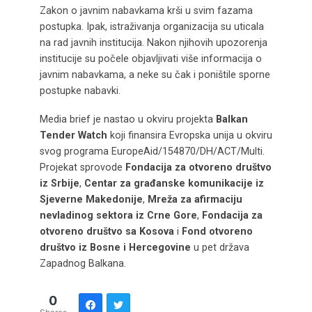
Zakon o javnim nabavkama krši u svim fazama
postupka. Ipak, istraživanja organizacija su uticala
na rad javnih institucija. Nakon njihovih upozorenja
institucije su počele objavljivati više informacija o
javnim nabavkama, a neke su čak i poništile sporne
postupke nabavki.
Media brief je nastao u okviru projekta
Balkan
Tender Watch
koji finansira Evropska unija u okviru
svog programa EuropeAid/154870/DH/ACT/Multi.
Projekat sprovode
Fondacija za otvoreno društvo
iz Srbije
,
Centar za građanske komunikacije iz
Sjeverne Makedonije
,
Mreža za afirmaciju
nevladinog sektora iz Crne Gore
,
Fondacija za
otvoreno društvo sa Kosova
i
Fond otvoreno
društvo iz Bosne i Hercegovine
u pet država
Zapadnog Balkana.
0