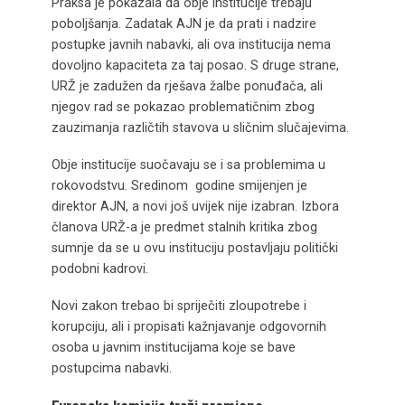
Praksa je pokazala da obje institucije trebaju
poboljšanja. Zadatak AJN je da prati i nadzire
postupke javnih nabavki, ali ova institucija nema
dovoljno kapaciteta za taj posao. S druge strane,
URŽ je zadužen da rješava žalbe ponuđača, ali
njegov rad se pokazao problematičnim zbog
zauzimanja različtih stavova u sličnim slučajevima.
Obje institucije suočavaju se i sa problemima u
rokovodstvu. Sredinom godine smijenjen je
direktor AJN, a novi još uvijek nije izabran. Izbora
članova URŽ-a je predmet stalnih kritika zbog
sumnje da se u ovu instituciju postavljaju politički
podobni kadrovi.
Novi zakon trebao bi spriječiti zloupotrebe i
korupciju, ali i propisati kažnjavanje odgovornih
osoba u javnim institucijama koje se bave
postupcima nabavki.