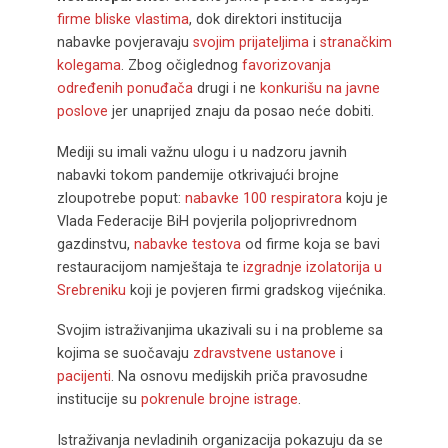
firme bliske vlastima
, dok direktori institucija
nabavke povjeravaju
svojim prijateljima
i
stranačkim
kolegama
. Zbog očiglednog
favorizovanja
određenih ponuđača
drugi i ne
konkurišu na javne
poslove
jer unaprijed znaju da posao neće dobiti.
Mediji su imali važnu ulogu i u nadzoru javnih
nabavki tokom pandemije otkrivajući brojne
zloupotrebe poput:
nabavke 100 respiratora
koju je
Vlada Federacije BiH povjerila poljoprivrednom
gazdinstvu,
nabavke testova
od firme koja se bavi
restauracijom namještaja te
izgradnje izolatorija u
Srebreniku
koji je povjeren firmi gradskog vijećnika.
Svojim istraživanjima ukazivali su i na probleme sa
kojima se suočavaju
zdravstvene ustanove
i
pacijenti
. Na osnovu medijskih priča pravosudne
institucije su
pokrenule brojne istrage
.
Istraživanja nevladinih organizacija pokazuju da se