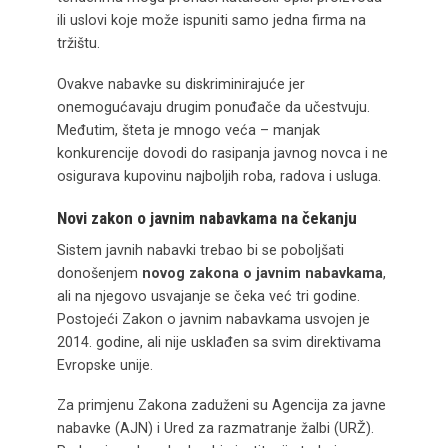
ili uslovi koje može ispuniti samo jedna firma na
tržištu.
Ovakve nabavke su diskriminirajuće jer
onemogućavaju drugim ponuđače da učestvuju.
Međutim, šteta je mnogo veća – manjak
konkurencije dovodi do rasipanja javnog novca i ne
osigurava kupovinu najboljih roba, radova i usluga.
Novi zakon o javnim nabavkama na čekanju
Sistem javnih nabavki trebao bi se poboljšati
donošenjem
novog zakona o javnim nabavkama
,
ali na njegovo usvajanje se čeka već tri godine.
Postojeći Zakon o javnim nabavkama usvojen je
2014. godine, ali nije usklađen sa svim direktivama
Evropske unije.
Za primjenu Zakona zaduženi su Agencija za javne
nabavke (AJN) i Ured za razmatranje žalbi (URŽ).