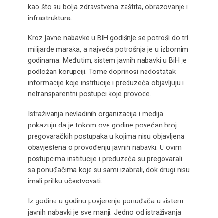
kao što su bolja zdravstvena zaštita, obrazovanje i
infrastruktura.
Kroz javne nabavke u BiH godišnje se potroši do tri
milijarde maraka, a najveća potrošnja je u izbornim
godinama. Međutim, sistem javnih nabavki u BiH je
podložan korupciji. Tome doprinosi nedostatak
informacije koje institucije i preduzeća objavljuju i
netransparentni postupci koje provode.
Istraživanja nevladinih organizacija i medija
pokazuju da je tokom ove godine povećan broj
pregovaračkih postupaka u kojima nisu objavljena
obavještena o provođenju javnih nabavki. U ovim
postupcima institucije i preduzeća su pregovarali
sa ponuđačima koje su sami izabrali, dok drugi nisu
imali priliku učestvovati.
Iz godine u godinu povjerenje ponuđača u sistem
javnih nabavki je sve manji. Jedno od istraživanja