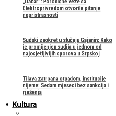
„Dabar“: Porodične veze sa
Elektroprivredom otvorile pitanje
nepristrasnosti
Sudski zaokret u slučaju Gajanin: Kako
je promijenjen sudija u jednom od
najosjetljivijih sporova u Srpskoj
Tilava zatrpana otpadom, institucije
nijeme: Sedam mjeseci bez sankcija i
rješenja
Kultura