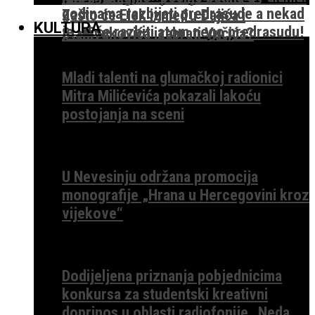
godinama razbijati predrasude a nekad
Zašto će Elek između Đajića i
KULTURA
je lakše razbiti atom nego predrasudu!
Stanivukovića izabrati Vučića?
Mladi talenti na glumačkoj radionici
Mitra Milićevića pokazali lakoću
postojanja na sceni
U Nevesinju održana promocija
monografije „Hrana u Hercegovini kroz
vijekove“
Dodijeljena priznanja pobjednicima
konkursa za studentski kreativni
doprinos u oblasti radiofonije „Neda