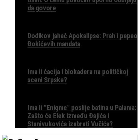
da govore
Dodikov jahač Apokalipse: Prah i pepeo
Đokićevih mandata
Ima li ćacija i blokadera na političkoj
sceni Srpske?
Ima li “Enigme” poslije batina u Palama:
Zašto će Elek između Đajića i
Stanivukovića izabrati Vučića?