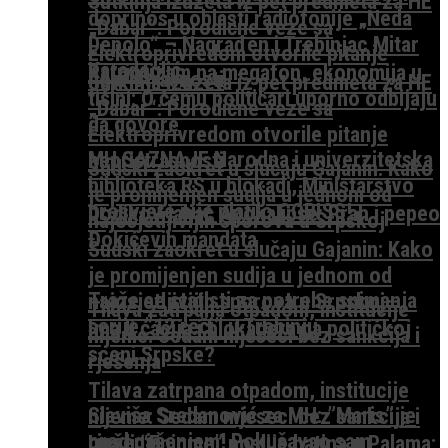
Sutkinja izuzeta iz pet predmeta za HE
doprinos u oblasti radiofonije „Neda
„Dabar“: Porodične veze sa
Depolo“ – Nagrađen i Trebinjac Mitar
Elektroprivredom otvorile pitanje
Karadeglić
Patriotizam na megafon, ekonomija u
nepristrasnosti
Sutkinja izuzeta iz pet predmeta za HE
tišini: O čemu političari uporno odbijaju
„Dabar“: Porodične veze sa
da govore
Elektroprivredom otvorile pitanje
MH SAZNAJE Narodna i univerzitetska
nepristrasnosti
Sudski zaokret u slučaju Gajanin: Kako
biblioteka RS u blokadi, Ministarstvo
je promijenjen sudija u jednom od
prosvjete nije platilo COBISS!
Dodikov jahač Apokalipse: Prah i pepeo
najosjetljivijih sporova u Srpskoj
Đokićevih mandata
Sudski zaokret u slučaju Gajanin: Kako
je promijenjen sudija u jednom od
Traže se statisti za potrebe snimanja
najosjetljivijih sporova u Srpskoj
Tilava zatrpana otpadom, institucije
serije ”12 reči” u Trebinju
Ima li ćacija i blokadera na političkoj
nijeme: Sedam mjeseci bez sankcija i
sceni Srpske?
rješenja
Tilava zatrpana otpadom, institucije
Slaviša Sredanović za MH: ”Maris” je
nijeme: Sedam mjeseci bez sankcija i
pred gašenjem! Pokušavao sam
rješenja
Ima li “Enigme” poslije batina u Palama: