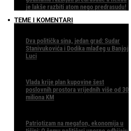
je lakše razbiti atom nego predrasudu!
TEME I KOMENTARI
Dva politička sina, jedan grad: Sudar
Stanivukovića i Dodika mlađeg u Banjoj
Luci
Vlada krije plan kupovine šest
poslovnih prostora vrijednih više od 30
miliona KM
Patriotizam na megafon, ekonomija u
tišini: O čemu političari uporno odbijaju