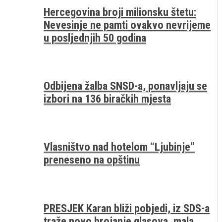
Hercegovina broji milionsku štetu:
Nevesinje ne pamti ovakvo nevrijeme
u posljednjih 50 godina
Odbijena žalba SNSD-a, ponavljaju se
izbori na 136 biračkih mjesta
Vlasništvo nad hotelom “Ljubinje”
preneseno na opštinu
PRESJEK Karan bliži pobjedi, iz SDS-a
traže novo brojanje glasova, mala