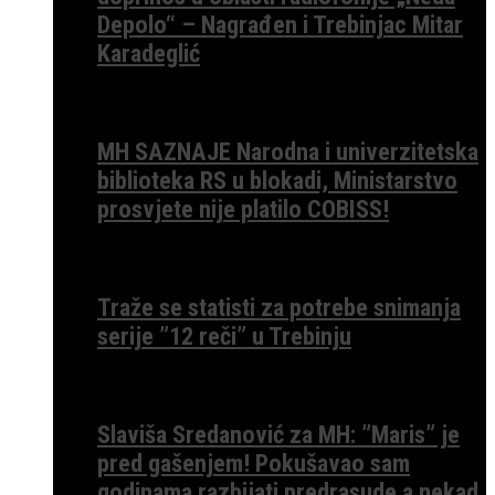
Depolo“ – Nagrađen i Trebinjac Mitar
Karadeglić
MH SAZNAJE Narodna i univerzitetska
biblioteka RS u blokadi, Ministarstvo
prosvjete nije platilo COBISS!
Traže se statisti za potrebe snimanja
serije ”12 reči” u Trebinju
Slaviša Sredanović za MH: ”Maris” je
pred gašenjem! Pokušavao sam
godinama razbijati predrasude a nekad