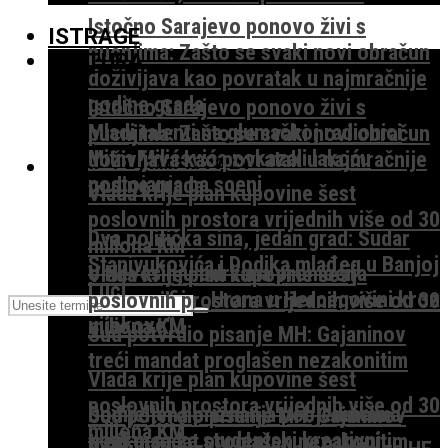
Istočno Sarajevo ponovo živi s
ISTRAGE
pucnjima: Zašto se svaki novi obračun
KULTURA
doživljava kao povratak u najmračnije
godine grada
Istočno Sarajevo ponovo živi s
Mladi talenti na glumačkoj radionici
pucnjima: Zašto se svaki novi obračun
Mitra Milićevića pokazali lakoću
doživljava kao povratak u najmračnije
TEME I KOMENTARI
postojanja na sceni
godine grada
Vlada krije plan kupovine šest
poslovnih prostora vrijednih više od 30
Dva politička sina, jedan grad: Sudar
miliona KM
Stanivukovića i Dodika mlađeg u Banjoj
U Nevesinju održana promocija
Vlada krije plan kupovine šest
Luci
monografije „Hrana u Hercegovini kroz
poslovnih prostora vrijednih više od 30
vijekove“
miliona KM
Sud potvrdio pisanje MH: Gajaninov
treći mandat proglašen nezakonitim
Vlada krije plan kupovine šest
poslovnih prostora vrijednih više od 30
Dodijeljena priznanja pobjednicima
Sud potvrdio pisanje MH: Gajaninov
miliona KM
konkursa za studentski kreativni
treći mandat proglašen nezakonitim