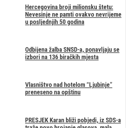
Hercegovina broji milionsku štetu:
Nevesinje ne pamti ovakvo nevrijeme
u posljednjih 50 godina
Odbijena žalba SNSD-a, ponavljaju se
izbori na 136 biračkih mjesta
Vlasništvo nad hotelom “Ljubinje”
preneseno na opštinu
PRESJEK Karan bliži pobjedi, iz SDS-a
traže novo brojanje glasova, mala