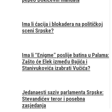
Ima li ćacija i blokadera na političkoj
sceni Srpske?
Ima li “Enigme” poslije batina u Palama:
Zašto će Elek između Đajića i
Stanivukovića izabrati Vučića?
Jedanaesti saziv parlamenta Srpske:
Stevandićev teror i posebna
zasjedanja