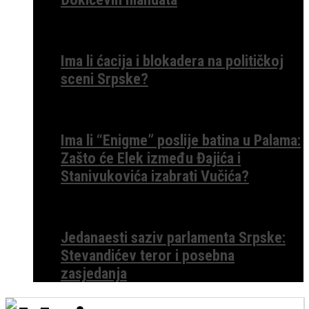
Ima li ćacija i blokadera na političkoj
sceni Srpske?
Ima li “Enigme” poslije batina u Palama:
Zašto će Elek između Đajića i
Stanivukovića izabrati Vučića?
Jedanaesti saziv parlamenta Srpske:
Stevandićev teror i posebna
zasjedanja