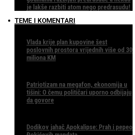
je lakše razbiti atom nego predrasudu!
TEME I KOMENTARI
Vlada krije plan kupovine šest
poslovnih prostora vrijednih više od 30
miliona KM
Patriotizam na megafon, ekonomija u
tišini: O čemu političari uporno odbijaju
da govore
Dodikov jahač Apokalipse: Prah i pepeo
Đokićevih mandata