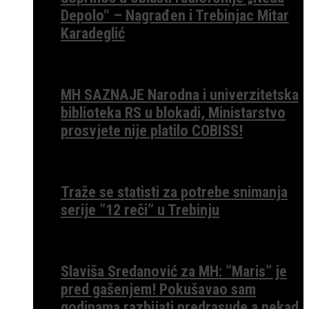
Depolo“ – Nagrađen i Trebinjac Mitar
Karadeglić
MH SAZNAJE Narodna i univerzitetska
biblioteka RS u blokadi, Ministarstvo
prosvjete nije platilo COBISS!
Traže se statisti za potrebe snimanja
serije ”12 reči” u Trebinju
Slaviša Sredanović za MH: ”Maris” je
pred gašenjem! Pokušavao sam
godinama razbijati predrasude a nekad