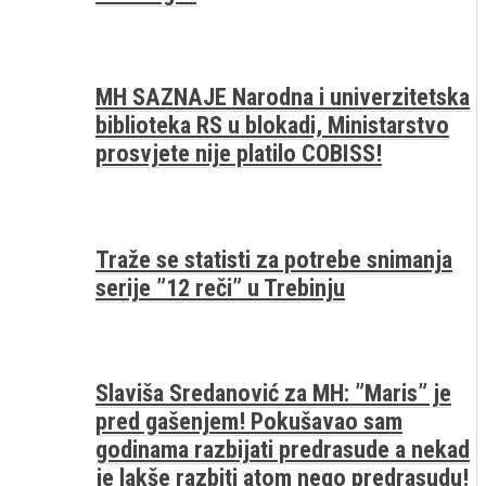
MH SAZNAJE Narodna i univerzitetska
biblioteka RS u blokadi, Ministarstvo
prosvjete nije platilo COBISS!
Traže se statisti za potrebe snimanja
serije ”12 reči” u Trebinju
Slaviša Sredanović za MH: ”Maris” je
pred gašenjem! Pokušavao sam
godinama razbijati predrasude a nekad
je lakše razbiti atom nego predrasudu!