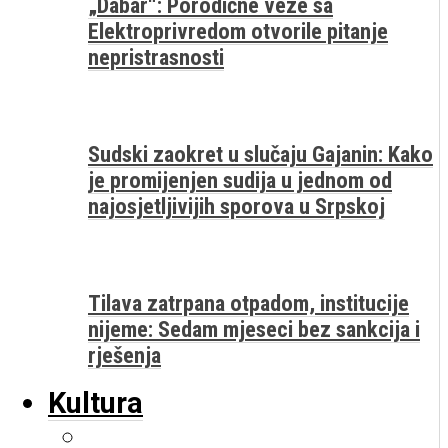
„Dabar“: Porodične veze sa
Elektroprivredom otvorile pitanje
nepristrasnosti
Sudski zaokret u slučaju Gajanin: Kako
je promijenjen sudija u jednom od
najosjetljivijih sporova u Srpskoj
Tilava zatrpana otpadom, institucije
nijeme: Sedam mjeseci bez sankcija i
rješenja
Kultura