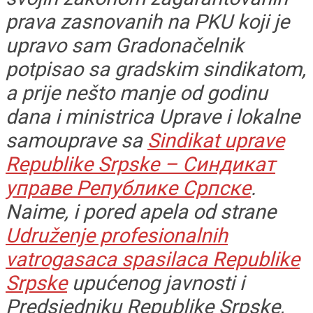
prava zasnovanih na PKU koji je
upravo sam Gradonačelnik
potpisao sa gradskim sindikatom,
a prije nešto manje od godinu
dana i ministrica Uprave i lokalne
samouprave sa
Sindikat uprave
Republike Srpske – Синдикат
управе Републике Српске
.
Naime, i pored apela od strane
Udruženje profesionalnih
vatrogasaca spasilaca Republike
Srpske
upućenog javnosti i
Predsjedniku Republike Srpske,