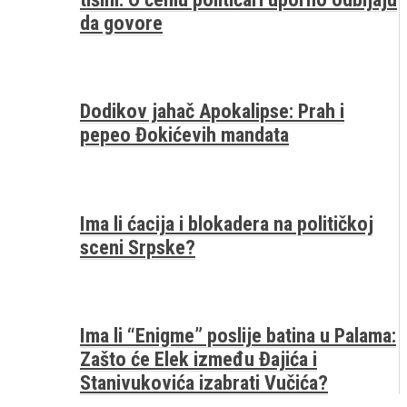
da govore
Dodikov jahač Apokalipse: Prah i
pepeo Đokićevih mandata
Ima li ćacija i blokadera na političkoj
sceni Srpske?
Ima li “Enigme” poslije batina u Palama:
Zašto će Elek između Đajića i
Stanivukovića izabrati Vučića?