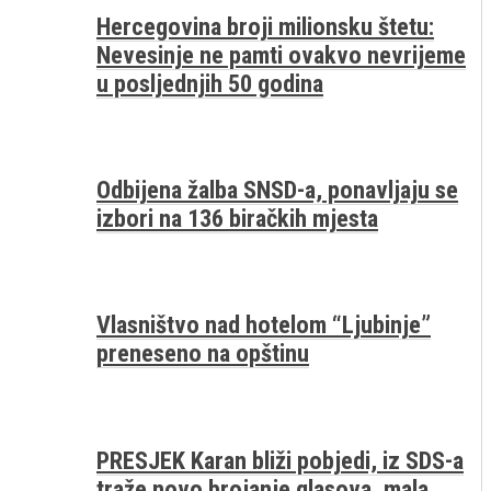
Hercegovina broji milionsku štetu:
Nevesinje ne pamti ovakvo nevrijeme
u posljednjih 50 godina
Odbijena žalba SNSD-a, ponavljaju se
izbori na 136 biračkih mjesta
Vlasništvo nad hotelom “Ljubinje”
preneseno na opštinu
PRESJEK Karan bliži pobjedi, iz SDS-a
traže novo brojanje glasova, mala