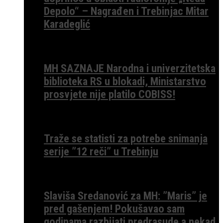
Depolo“ – Nagrađen i Trebinjac Mitar
Karadeglić
MH SAZNAJE Narodna i univerzitetska
biblioteka RS u blokadi, Ministarstvo
prosvjete nije platilo COBISS!
Traže se statisti za potrebe snimanja
serije ”12 reči” u Trebinju
Slaviša Sredanović za MH: ”Maris” je
pred gašenjem! Pokušavao sam
godinama razbijati predrasude a nekad