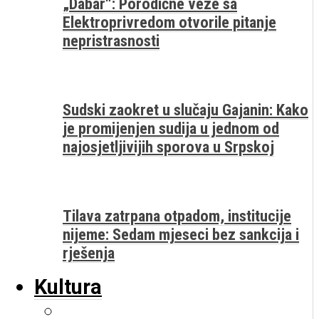
„Dabar“: Porodične veze sa
Elektroprivredom otvorile pitanje
nepristrasnosti
Sudski zaokret u slučaju Gajanin: Kako
je promijenjen sudija u jednom od
najosjetljivijih sporova u Srpskoj
Tilava zatrpana otpadom, institucije
nijeme: Sedam mjeseci bez sankcija i
rješenja
Kultura