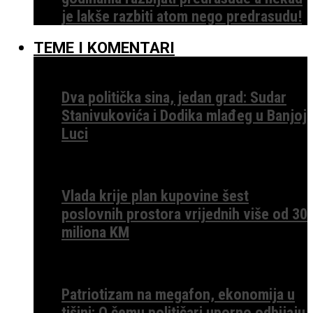
je lakše razbiti atom nego predrasudu!
TEME I KOMENTARI
Dva politička sina, jedan grad: Sudar
Stanivukovića i Dodika mlađeg u Banjoj
Luci
Vlada krije plan kupovine šest
poslovnih prostora vrijednih više od 30
miliona KM
Patriotizam na megafon, ekonomija u
tišini: O čemu političari uporno odbijaju