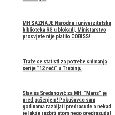
MH SAZNAJE Narodna i univerzitetska
biblioteka RS u blokadi, Ministarstvo
prosvjete nije platilo COBISS!
Traže se statisti za potrebe snimanja
serije ”12 reči” u Trebinju
Slaviša Sredanović za MH: ”Maris” je
pred gašenjem! Pokušavao sam
godinama razbijati predrasude a nekad
je lakše razbiti atom nego predrasudu!