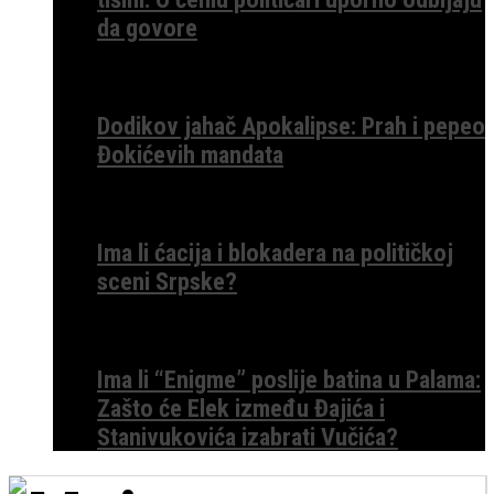
da govore
Dodikov jahač Apokalipse: Prah i pepeo
Đokićevih mandata
Ima li ćacija i blokadera na političkoj
sceni Srpske?
Ima li “Enigme” poslije batina u Palama:
Zašto će Elek između Đajića i
Stanivukovića izabrati Vučića?