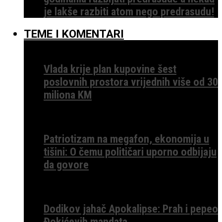
je lakše razbiti atom nego predrasudu!
TEME I KOMENTARI
Vlada krije plan kupovine šest
poslovnih prostora vrijednih više od 30
miliona KM
Patriotizam na megafon, ekonomija u
tišini: O čemu političari uporno odbijaju
da govore
Dodikov jahač Apokalipse: Prah i pepeo
Đokićevih mandata