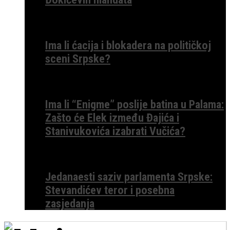
Ima li ćacija i blokadera na političkoj
sceni Srpske?
Ima li “Enigme” poslije batina u Palama:
Zašto će Elek između Đajića i
Stanivukovića izabrati Vučića?
Jedanaesti saziv parlamenta Srpske:
Stevandićev teror i posebna
zasjedanja