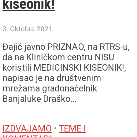
kiseonik!
3. Oktobra 2021.
Đajić javno PRIZNAO, na RTRS-u,
da na Кliničkom centru NISU
koristili MEDICINSКI КISEONIК!,
napisao je na društvenim
mrežama gradonačelnik
Banjaluke Draško...
IZDVAJAMO
•
TEME I