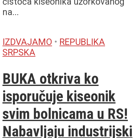
čistoća kiseonika uzorkovanog
na...
IZDVAJAMO
•
REPUBLIKA
SRPSKA
BUKA otkriva ko
isporučuje kiseonik
svim bolnicama u RS!
Nabavljaju industrijski