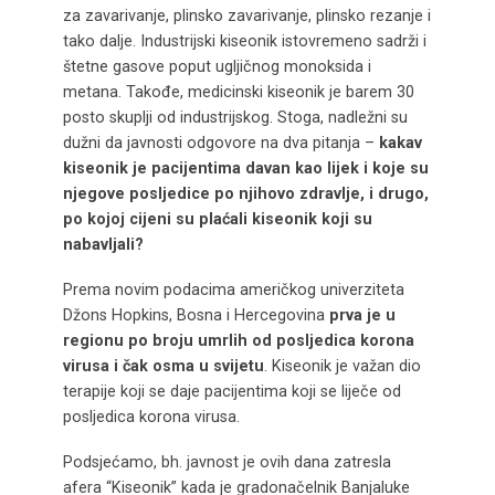
za zavarivanje, plinsko zavarivanje, plinsko rezanje i
tako dalje. Industrijski kiseonik istovremeno sadrži i
štetne gasove poput ugljičnog monoksida i
metana. Takođe, medicinski kiseonik je barem 30
posto skuplji od industrijskog. Stoga, nadležni su
dužni da javnosti odgovore na dva pitanja –
kakav
kiseonik je pacijentima davan kao lijek i koje su
njegove posljedice po njihovo zdravlje, i drugo,
po kojoj cijeni su plaćali kiseonik koji su
nabavljali?
Prema novim podacima američkog univerziteta
Džons Hopkins, Bosna i Hercegovina
prva je u
regionu po broju umrlih od posljedica korona
virusa i čak osma u svijetu
. Kiseonik je važan dio
terapije koji se daje pacijentima koji se liječe od
posljedica korona virusa.
Podsjećamo, bh. javnost je ovih dana zatresla
afera “Kiseonik” kada je gradonačelnik Banjaluke