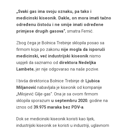
„Svaki gas ima svoju oznaku, pa tako i
medicinski kiseonik. Dakle, on mora imati tačno
određenu čistoću i ne smije imati određene
primjese drugih gasova“
, smatra Femić.
Zbog čega je Bolnica Trebinje sklopila posao sa
firmom koja po zakonu
nije mogla da isporuči
medicinski, već industrijski kiseonik
nismo
uspjeli da saznamo od
direktora Nedeljka
Lambete
, jer nije odgovarao na naše pozive.
I bivša direktorica Bolnice Trebinje dr
Ljubica
Miljanović
nabavljala je kiseonik od kompanije
„Milojević Gilje-gas“. Ona je sa ovom firmom
sklopila sporazum
u septembru 2020.
godine na
iznos od
39.975 maraka bez PDV-a
.
Dok se medicinski kiseonik koristi kao lijek,
industrijski kiseonik se koristi u industriji, uglavnom