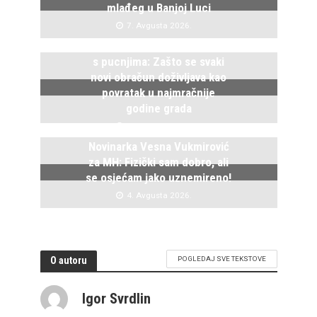
mlađeg u Banjoj Luci
7. Avgusta 2026.
Istočno Sarajevo ponovo živi
s pucnjima: Zašto se svaki
novi obračun doživljava kao
povratak u najmračnije
godine grada
5. Avgusta 2026.
Novinarka Vesna Vukmirović
za MH: Fizički sam dobro, ali
se osjećam jako uznemireno!
4. Avgusta 2026.
O autoru
POGLEDAJ SVE TEKSTOVE
Igor Svrdlin