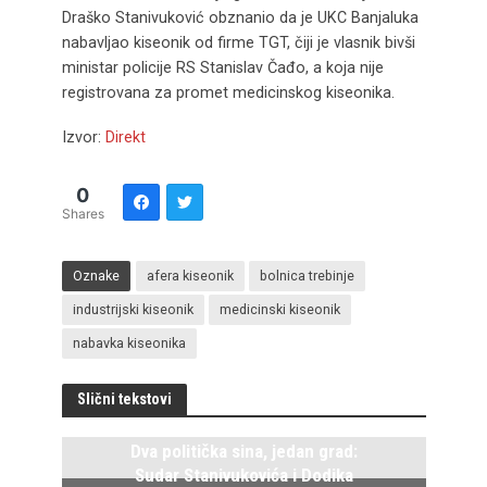
Draško Stanivuković obznanio da je UKC Banjaluka
nabavljao kiseonik od firme TGT, čiji je vlasnik bivši
ministar policije RS Stanislav Čađo, a koja nije
registrovana za promet medicinskog kiseonika.
Izvor:
Direkt
0
Shares
Oznake
afera kiseonik
bolnica trebinje
industrijski kiseonik
medicinski kiseonik
nabavka kiseonika
Slični tekstovi
Dva politička sina, jedan grad:
Sudar Stanivukovića i Dodika