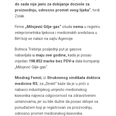
do sada nije javio za dobijanje dozvole za
proizvodnju, odnosno promet ovog lijeka“
, tvrdi
Zolak.
Firme
„Milojević Gilje-gas“
otuda
nema
u registru
veleprometnika lijekova i medicinskih sredstava u
BiH koji se nalazi na sajtu Agencije.
Bolnica Trebinje posljednji put je gasove
nabavljala
u maju ove godine,
kada je posao
vrijedan
198.852 marke
bez PDV-a
dala kompaniji
„Milojević Gilje-gas“.
Miodrag Femić
, iz
Strukovnog sindikata doktora
medicine RS
, za „Direkt“ kaže da je u priči o
nabavci industrijskog umjesto medicinskog
kiseonika najveća odgovornost na zdravstvenim
ustanovama, jer su bile dužne da posao sklope sa
ponuđačem koji je registrovan za proizvodnju,
odnosno promet medicinskog kiseonika.