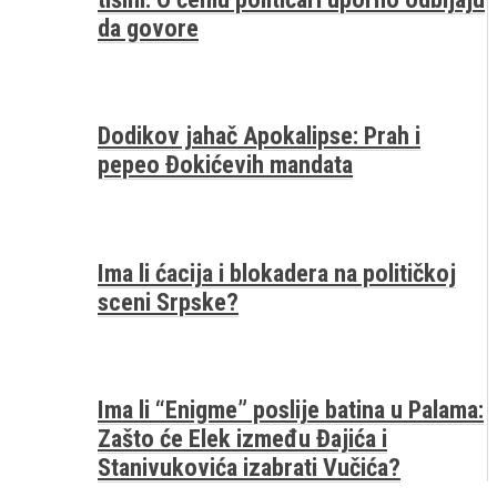
da govore
Dodikov jahač Apokalipse: Prah i
pepeo Đokićevih mandata
Ima li ćacija i blokadera na političkoj
sceni Srpske?
Ima li “Enigme” poslije batina u Palama:
Zašto će Elek između Đajića i
Stanivukovića izabrati Vučića?