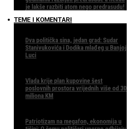
je lakše razbiti atom nego predrasudu!
TEME I KOMENTARI
Dva politička sina, jedan grad: Sudar
Stanivukovića i Dodika mlađeg u Banjoj
Luci
Vlada krije plan kupovine šest
poslovnih prostora vrijednih više od 30
miliona KM
Patriotizam na megafon, ekonomija u
tišini: O čemu političari uporno odbijaju