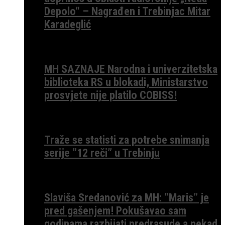
Depolo“ – Nagrađen i Trebinjac Mitar
Karadeglić
MH SAZNAJE Narodna i univerzitetska
biblioteka RS u blokadi, Ministarstvo
prosvjete nije platilo COBISS!
Traže se statisti za potrebe snimanja
serije ”12 reči” u Trebinju
Slaviša Sredanović za MH: ”Maris” je
pred gašenjem! Pokušavao sam
godinama razbijati predrasude a nekad