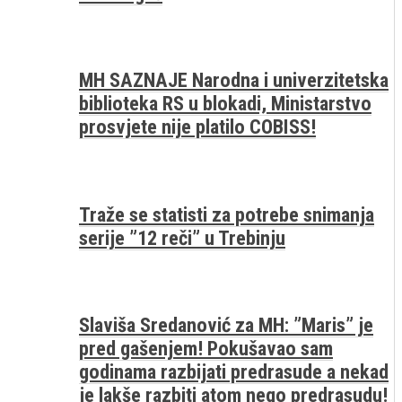
MH SAZNAJE Narodna i univerzitetska
biblioteka RS u blokadi, Ministarstvo
prosvjete nije platilo COBISS!
Traže se statisti za potrebe snimanja
serije ”12 reči” u Trebinju
Slaviša Sredanović za MH: ”Maris” je
pred gašenjem! Pokušavao sam
godinama razbijati predrasude a nekad
je lakše razbiti atom nego predrasudu!