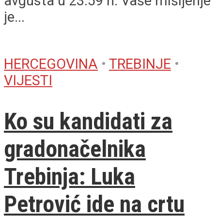
avgusta u 23:59 h. Vaše mišljenje
je...
HERCEGOVINA
•
TREBINJE
•
VIJESTI
Ko su kandidati za
gradonačelnika
Trebinja: Luka
Petrović ide na crtu