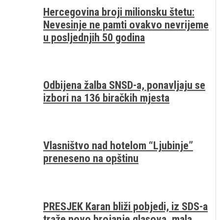
Hercegovina broji milionsku štetu:
Nevesinje ne pamti ovakvo nevrijeme
u posljednjih 50 godina
Odbijena žalba SNSD-a, ponavljaju se
izbori na 136 biračkih mjesta
Vlasništvo nad hotelom “Ljubinje”
preneseno na opštinu
PRESJEK Karan bliži pobjedi, iz SDS-a
traže novo brojanje glasova, mala