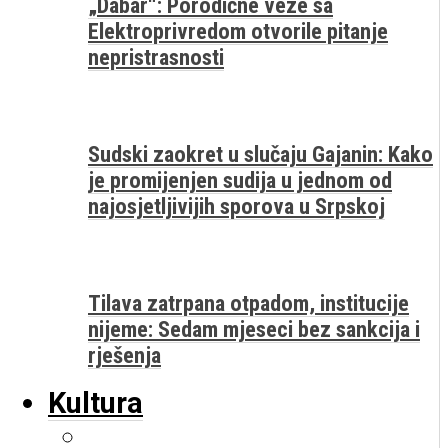
„Dabar“: Porodične veze sa
Elektroprivredom otvorile pitanje
nepristrasnosti
Sudski zaokret u slučaju Gajanin: Kako
je promijenjen sudija u jednom od
najosjetljivijih sporova u Srpskoj
Tilava zatrpana otpadom, institucije
nijeme: Sedam mjeseci bez sankcija i
rješenja
Kultura