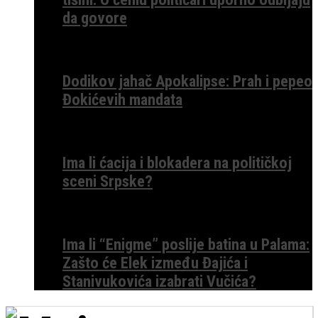
da govore
Dodikov jahač Apokalipse: Prah i pepeo
Đokićevih mandata
Ima li ćacija i blokadera na političkoj
sceni Srpske?
Ima li “Enigme” poslije batina u Palama:
Zašto će Elek između Đajića i
Stanivukovića izabrati Vučića?