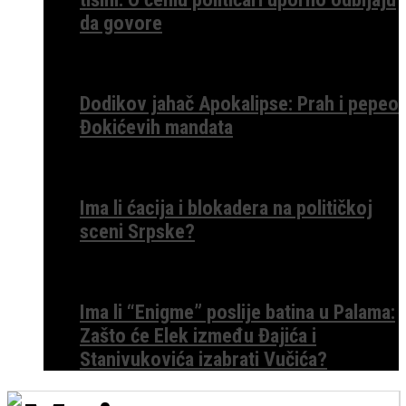
da govore
Dodikov jahač Apokalipse: Prah i pepeo
Đokićevih mandata
Ima li ćacija i blokadera na političkoj
sceni Srpske?
Ima li “Enigme” poslije batina u Palama:
Zašto će Elek između Đajića i
Stanivukovića izabrati Vučića?