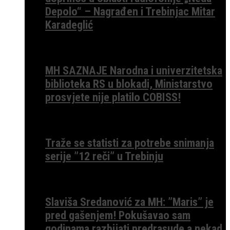
Depolo“ – Nagrađen i Trebinjac Mitar
Karadeglić
MH SAZNAJE Narodna i univerzitetska
biblioteka RS u blokadi, Ministarstvo
prosvjete nije platilo COBISS!
Traže se statisti za potrebe snimanja
serije ”12 reči” u Trebinju
Slaviša Sredanović za MH: ”Maris” je
pred gašenjem! Pokušavao sam
godinama razbijati predrasude a nekad