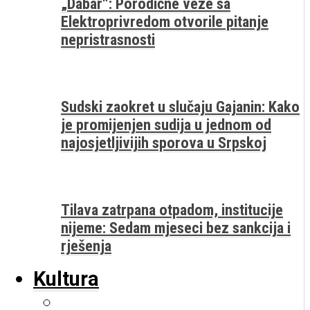
„Dabar“: Porodične veze sa
Elektroprivredom otvorile pitanje
nepristrasnosti
Sudski zaokret u slučaju Gajanin: Kako
je promijenjen sudija u jednom od
najosjetljivijih sporova u Srpskoj
Tilava zatrpana otpadom, institucije
nijeme: Sedam mjeseci bez sankcija i
rješenja
Kultura