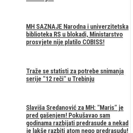
MH SAZNAJE Narodna i univerzitetska
biblioteka RS u blokadi, Ministarstvo
prosvjete nije platilo COBISS!
Traže se statisti za potrebe snimanja
serije ”12 reči” u Trebinju
Slaviša Sredanović za MH: ”Maris” je
pred gašenjem! Pokušavao sam
godinama razbijati predrasude a nekad
je lakše razbiti atom nego predrasudu!