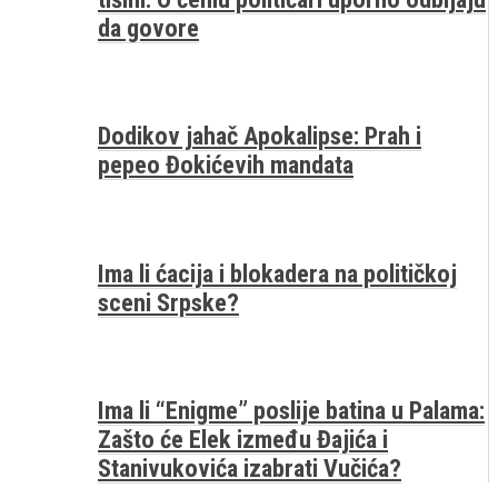
da govore
Dodikov jahač Apokalipse: Prah i
pepeo Đokićevih mandata
Ima li ćacija i blokadera na političkoj
sceni Srpske?
Ima li “Enigme” poslije batina u Palama:
Zašto će Elek između Đajića i
Stanivukovića izabrati Vučića?