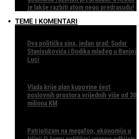
je lakše razbiti atom nego predrasudu!
TEME I KOMENTARI
Dva politička sina, jedan grad: Sudar
Stanivukovića i Dodika mlađeg u Banjoj
Luci
Vlada krije plan kupovine šest
poslovnih prostora vrijednih više od 30
miliona KM
Patriotizam na megafon, ekonomija u
tišini: O čemu političari uporno odbijaju