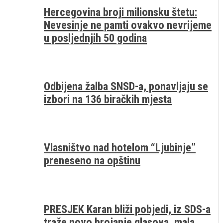
Hercegovina broji milionsku štetu:
Nevesinje ne pamti ovakvo nevrijeme
u posljednjih 50 godina
Odbijena žalba SNSD-a, ponavljaju se
izbori na 136 biračkih mjesta
Vlasništvo nad hotelom “Ljubinje”
preneseno na opštinu
PRESJEK Karan bliži pobjedi, iz SDS-a
traže novo brojanje glasova, mala