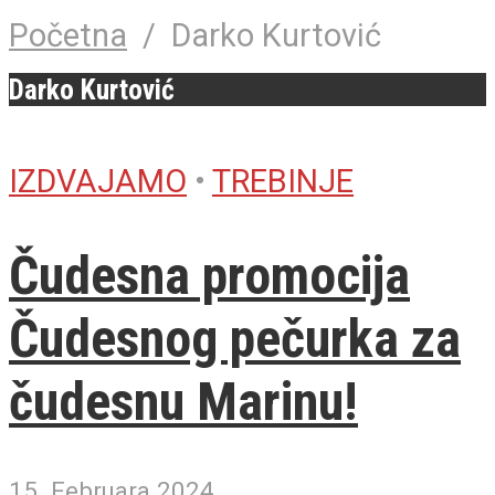
Početna
/
Darko Kurtović
Darko Kurtović
IZDVAJAMO
•
TREBINJE
Čudesna promocija
Čudesnog pečurka za
čudesnu Marinu!
15. Februara 2024.