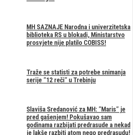
MH SAZNAJE Narodna i univerzitetska
biblioteka RS u blokadi, Ministarstvo
prosvjete nije platilo COBISS!
Traže se statisti za potrebe snimanja
serije ”12 reči” u Trebinju
Slaviša Sredanović za MH: ”Maris” je
pred gašenjem! Pokušavao sam
godinama razbijati predrasude a nekad
je lakše razbiti atom nego predrasudu!