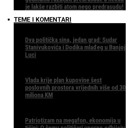
je lakše razbiti atom nego predrasudu!
TEME I KOMENTARI
Dva politička sina, jedan grad: Sudar
Stanivukovića i Dodika mlađeg u Banjoj
Luci
Vlada krije plan kupovine šest
poslovnih prostora vrijednih više od 30
miliona KM
Patriotizam na megafon, ekonomija u
tišini: O čemu političari uporno odbijaju