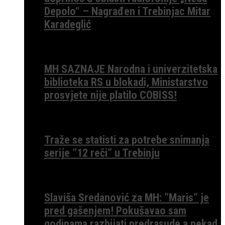
Depolo“ – Nagrađen i Trebinjac Mitar
Karadeglić
MH SAZNAJE Narodna i univerzitetska
biblioteka RS u blokadi, Ministarstvo
prosvjete nije platilo COBISS!
Traže se statisti za potrebe snimanja
serije ”12 reči” u Trebinju
Slaviša Sredanović za MH: ”Maris” je
pred gašenjem! Pokušavao sam
godinama razbijati predrasude a nekad