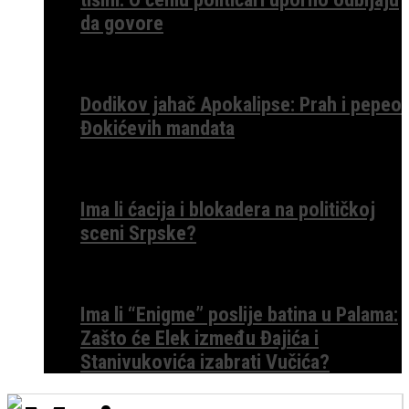
da govore
Dodikov jahač Apokalipse: Prah i pepeo
Đokićevih mandata
Ima li ćacija i blokadera na političkoj
sceni Srpske?
Ima li “Enigme” poslije batina u Palama:
Zašto će Elek između Đajića i
Stanivukovića izabrati Vučića?