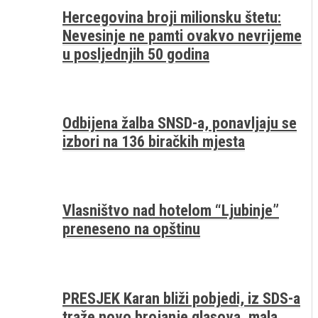
Hercegovina broji milionsku štetu:
Nevesinje ne pamti ovakvo nevrijeme
u posljednjih 50 godina
Odbijena žalba SNSD-a, ponavljaju se
izbori na 136 biračkih mjesta
Vlasništvo nad hotelom “Ljubinje”
preneseno na opštinu
PRESJEK Karan bliži pobjedi, iz SDS-a
traže novo brojanje glasova, mala