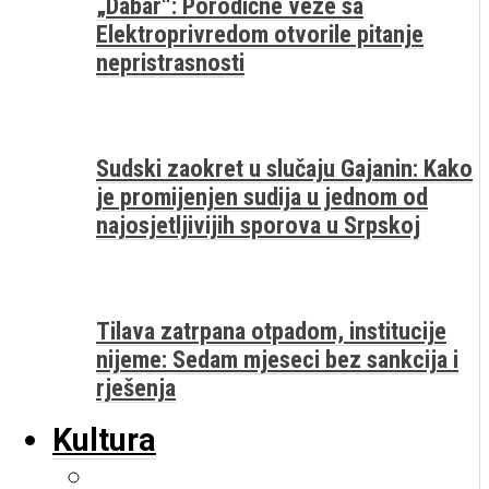
„Dabar“: Porodične veze sa
Elektroprivredom otvorile pitanje
nepristrasnosti
Sudski zaokret u slučaju Gajanin: Kako
je promijenjen sudija u jednom od
najosjetljivijih sporova u Srpskoj
Tilava zatrpana otpadom, institucije
nijeme: Sedam mjeseci bez sankcija i
rješenja
Kultura