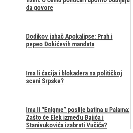
da govore
Dodikov jahač Apokalipse: Prah i
pepeo Đokićevih mandata
Ima li ćacija i blokadera na političkoj
sceni Srpske?
Ima li “Enigme” poslije batina u Palama:
Zašto će Elek između Đajića i
Stanivukovića izabrati Vučića?