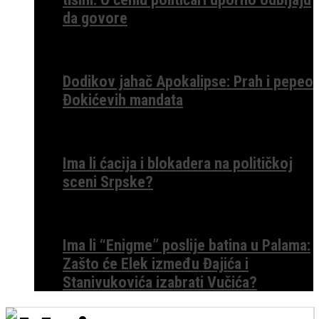
da govore
Dodikov jahač Apokalipse: Prah i pepeo
Đokićevih mandata
Ima li ćacija i blokadera na političkoj
sceni Srpske?
Ima li “Enigme” poslije batina u Palama:
Zašto će Elek između Đajića i
Stanivukovića izabrati Vučića?