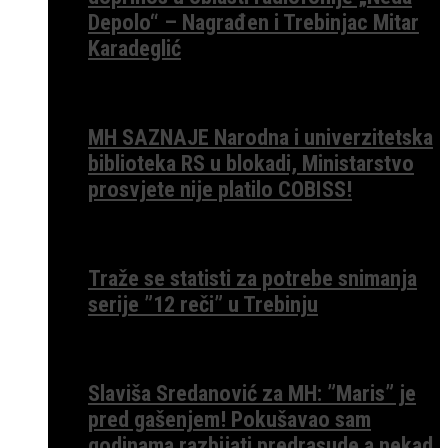
Depolo“ – Nagrađen i Trebinjac Mitar
Karadeglić
MH SAZNAJE Narodna i univerzitetska
biblioteka RS u blokadi, Ministarstvo
prosvjete nije platilo COBISS!
Traže se statisti za potrebe snimanja
serije ”12 reči” u Trebinju
Slaviša Sredanović za MH: ”Maris” je
pred gašenjem! Pokušavao sam
godinama razbijati predrasude a nekad