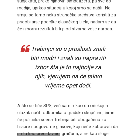
subjekata, preko njihovih simpatizera, pa sve do
medija, uprkos situaciji u kojoj smo se našli. Ne
smiju se tamo neka stranačka sredstva koristiti za
pridobijanje podrške glasačkog tijela, nadam se da
će izborni rezultati biti plod stvarne volje naroda.
Trebinjci su u prošlosti znali
biti mudri i znali su napraviti
izbor šta je to najbolje za
njih, vjerujem da će takvo
vrijeme opet doći.
A što se tiče SPS, već sam rekao da očekujem
ulazak naših odbornika u gradsku skupštinu, čime
će politička scena Trebinja biti obogaćena za
hrabre i odgovorne glasove, koji neće zaboraviti da
su tu kao predstavnici građana, a ne kao sluge