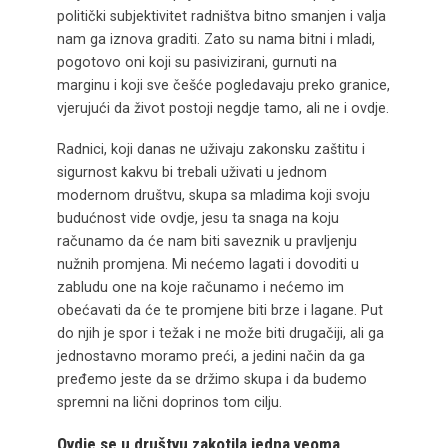
politički subjektivitet radništva bitno smanjen i valja
nam ga iznova graditi. Zato su nama bitni i mladi,
pogotovo oni koji su pasivizirani, gurnuti na
marginu i koji sve češće pogledavaju preko granice,
vjerujući da život postoji negdje tamo, ali ne i ovdje.
Radnici, koji danas ne uživaju zakonsku zaštitu i
sigurnost kakvu bi trebali uživati u jednom
modernom društvu, skupa sa mladima koji svoju
budućnost vide ovdje, jesu ta snaga na koju
računamo da će nam biti saveznik u pravljenju
nužnih promjena. Mi nećemo lagati i dovoditi u
zabludu one na koje računamo i nećemo im
obećavati da će te promjene biti brze i lagane. Put
do njih je spor i težak i ne može biti drugačiji, ali ga
jednostavno moramo preći, a jedini način da ga
pređemo jeste da se držimo skupa i da budemo
spremni na lični doprinos tom cilju.
Ovdje se u društvu zakotila jedna veoma