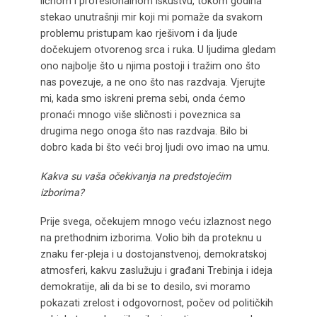
ličnom i profesionalnom iskustvu, tokom godina
stekao unutrašnji mir koji mi pomaže da svakom
problemu pristupam kao rješivom i da ljude
dočekujem otvorenog srca i ruka. U ljudima gledam
ono najbolje što u njima postoji i tražim ono što
nas povezuje, a ne ono što nas razdvaja. Vjerujte
mi, kada smo iskreni prema sebi, onda ćemo
pronaći mnogo više sličnosti i poveznica sa
drugima nego onoga što nas razdvaja. Bilo bi
dobro kada bi što veći broj ljudi ovo imao na umu.
Kakva su vaša očekivanja na predstojećim
izborima?
Prije svega, očekujem mnogo veću izlaznost nego
na prethodnim izborima. Volio bih da proteknu u
znaku fer-pleja i u dostojanstvenoj, demokratskoj
atmosferi, kakvu zaslužuju i građani Trebinja i ideja
demokratije, ali da bi se to desilo, svi moramo
pokazati zrelost i odgovornost, počev od političkih