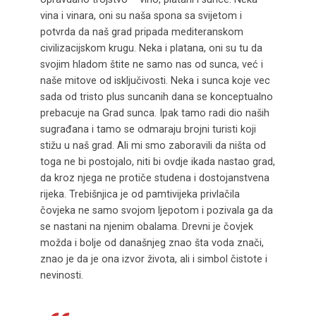
vina i vinara, oni su naša spona sa svijetom i
potvrda da naš grad pripada mediteranskom
civilizacijskom krugu. Neka i platana, oni su tu da
svojim hladom štite ne samo nas od sunca, već i
naše mitove od isključivosti. Neka i sunca koje vec
sada od tristo plus suncanih dana se konceptualno
prebacuje na Grad sunca. Ipak tamo radi dio naših
sugrađana i tamo se odmaraju brojni turisti koji
stižu u naš grad. Ali mi smo zaboravili da ništa od
toga ne bi postojalo, niti bi ovdje ikada nastao grad,
da kroz njega ne protiče studena i dostojanstvena
rijeka. Trebišnjica je od pamtivijeka privlačila
čovjeka ne samo svojom ljepotom i pozivala ga da
se nastani na njenim obalama. Drevni je čovjek
možda i bolje od današnjeg znao šta voda znači,
znao je da je ona izvor života, ali i simbol čistote i
nevinosti.