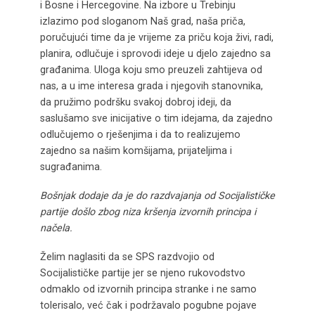
i Bosne i Hercegovine. Na izbore u Trebinju
izlazimo pod sloganom Naš grad, naša priča,
poručujući time da je vrijeme za priču koja živi, radi,
planira, odlučuje i sprovodi ideje u djelo zajedno sa
građanima. Uloga koju smo preuzeli zahtijeva od
nas, a u ime interesa grada i njegovih stanovnika,
da pružimo podršku svakoj dobroj ideji, da
saslušamo sve inicijative o tim idejama, da zajedno
odlučujemo o rješenjima i da to realizujemo
zajedno sa našim komšijama, prijateljima i
sugrađanima.
Bošnjak dodaje da je do razdvajanja od Socijalističke
partije došlo zbog niza kršenja izvornih principa i
načela.
Želim naglasiti da se SPS razdvojio od
Socijalističke partije jer se njeno rukovodstvo
odmaklo od izvornih principa stranke i ne samo
tolerisalo, već čak i podržavalo pogubne pojave