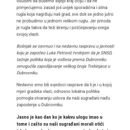
osuđeni da budemo slijepi kraj očiju i da ne
primjećujemo zasad još uvijek sporadična i sitna
rugla koja nagrđuju naš grad, sve dok se jedno jutro
ne probudimo u jednom velikom ruglu. Jer priroda
je rugla takva da teži širenju i potčinjavanju svega
svojoj vlasti.
Bošnjak se osvrnuo i na nedavnu raspravu u javnosti
koju je započeo Luka Petrović tvrdnjom da je SNSD,
tačnije politika koja je vođena prema Dubrovniku
omogućila zapošljavanje velikog broja Trebinjaca u
Dubrovniku.
Nedavno smo bili svjedoci rasprave da li je i u kojoj
mjeri gradska vlast, odnosno lokalna politika
pomogla stvaranju uslova da naši sugrađani nađu
zaposlenje u Dubrovniku.
Jasno je kao dan ko je kakvu ulogu imao u
tome i zašto su naši sugrađani morali otići