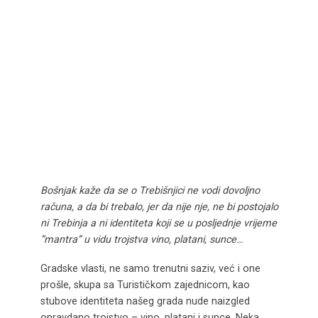
Bošnjak kaže da se o Trebišnjici ne vodi dovoljno
računa, a da bi trebalo, jer da nije nje, ne bi postojalo
ni Trebinja a ni identiteta koji se u posljednje vrijeme
”mantra” u vidu trojstva vino, platani, sunce…
Gradske vlasti, ne samo trenutni saziv, već i one
prošle, skupa sa Turističkom zajednicom, kao
stubove identiteta našeg grada nude naizgled
opravdano trojstvo – vino, platani i sunce. Neka