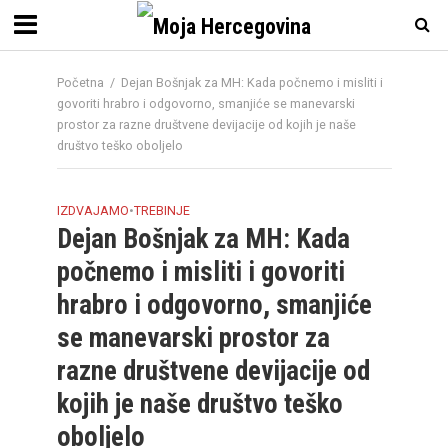
Početna
/
Dejan Bošnjak za MH: Kada počnemo i misliti i
govoriti hrabro i odgovorno, smanjiće se manevarski
prostor za razne društvene devijacije od kojih je naše
društvo teško oboljelo
IZDVAJAMO
•
TREBINJE
Dejan Bošnjak za MH: Kada
počnemo i misliti i govoriti
hrabro i odgovorno, smanjiće
se manevarski prostor za
razne društvene devijacije od
kojih je naše društvo teško
oboljelo