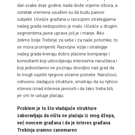
dan svake dvije godine, kada dođe vrijeme izbora, a
ostatak vremena osuđeni su da budu pasivni
subjekti. Učešće građana u razvojnim strategijama
našeg grada nedopustivo je malo. Učešće u drugim
segmentima javne uprave još je i manje. Ako
želimo bolje Trebinje za sebe i za naše potomke, to
se mora promijeniti. Razvojne vizije i strategije
našeg grada kreiraju dobro plaćene kompanije i
konsultanti koji udovoljavaju interesima naručilaca i
koji jednostavno ne poznaju dovoljno naš grad da
bi mogli osjetiti njegove stvarne potrebe. Naručioci,
odnosno vladajuće strukture, smatraju da su njihovi
interesi iznad interesa javnosti i da tako treba biti,
jer oni te usluge plaćaju.
Problem je to što vladajuće strukture
zaboravljaju da ništa ne plaćaju iz svog džepa,
već novcem građana i da je interes građana
Trebinja sramno zanemaren