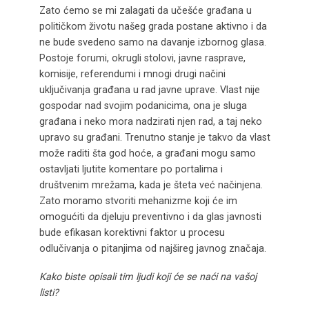
Zato ćemo se mi zalagati da učešće građana u
političkom životu našeg grada postane aktivno i da
ne bude svedeno samo na davanje izbornog glasa.
Postoje forumi, okrugli stolovi, javne rasprave,
komisije, referendumi i mnogi drugi načini
uključivanja građana u rad javne uprave. Vlast nije
gospodar nad svojim podanicima, ona je sluga
građana i neko mora nadzirati njen rad, a taj neko
upravo su građani. Trenutno stanje je takvo da vlast
može raditi šta god hoće, a građani mogu samo
ostavljati ljutite komentare po portalima i
društvenim mrežama, kada je šteta već načinjena.
Zato moramo stvoriti mehanizme koji će im
omogućiti da djeluju preventivno i da glas javnosti
bude efikasan korektivni faktor u procesu
odlučivanja o pitanjima od najšireg javnog značaja.
Kako biste opisali tim ljudi koji će se naći na vašoj
listi?