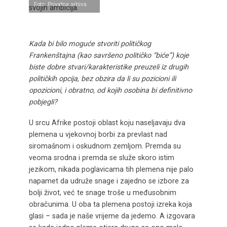
Foto: Privatna arhiva
svojih ambicija.
Kada bi bilo moguće stvoriti političkog
Frankenštajna (kao savršeno političko “biće”) koje
biste dobre stvari/karakteristike preuzeli iz drugih
političkih opcija, bez obzira da li su pozicioni ili
opozicioni, i obratno, od kojih osobina bi definitivno
pobjegli?
U srcu Afrike postoji oblast koju naseljavaju dva
plemena u vjekovnoj borbi za prevlast nad
siromašnom i oskudnom zemljom. Premda su
veoma srodna i premda se služe skoro istim
jezikom, nikada poglavicama tih plemena nije palo
napamet da udruže snage i zajedno se izbore za
bolji život, već te snage troše u međusobnim
obračunima. U oba ta plemena postoji izreka koja
glasi – sada je naše vrijeme da jedemo. A izgovara