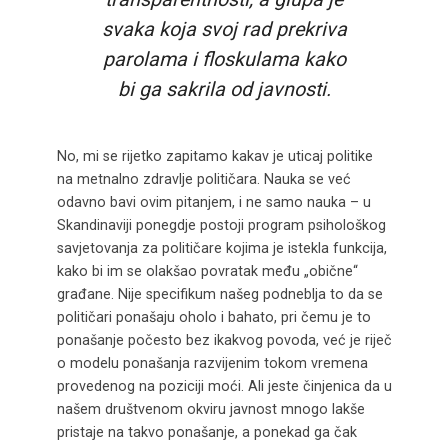
svaka koja svoj rad prekriva
parolama i floskulama kako
bi ga sakrila od javnosti.
No, mi se rijetko zapitamo kakav je uticaj politike
na metnalno zdravlje političara. Nauka se već
odavno bavi ovim pitanjem, i ne samo nauka – u
Skandinaviji ponegdje postoji program psihološkog
savjetovanja za političare kojima je istekla funkcija,
kako bi im se olakšao povratak među „obične“
građane. Nije specifikum našeg podneblja to da se
političari ponašaju oholo i bahato, pri čemu je to
ponašanje počesto bez ikakvog povoda, već je riječ
o modelu ponašanja razvijenim tokom vremena
provedenog na poziciji moći. Ali jeste činjenica da u
našem društvenom okviru javnost mnogo lakše
pristaje na takvo ponašanje, a ponekad ga čak