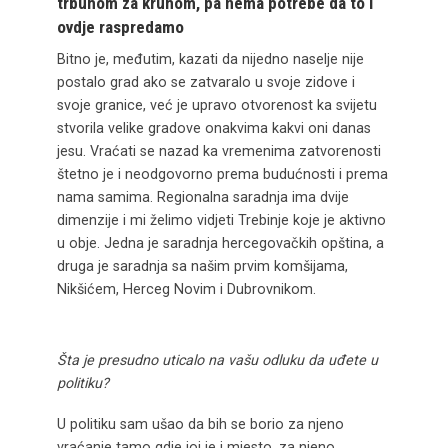
trbuhom za kruhom, pa nema potrebe da to i
ovdje raspredamo
Bitno je, međutim, kazati da nijedno naselje nije
postalo grad ako se zatvaralo u svoje zidove i
svoje granice, već je upravo otvorenost ka svijetu
stvorila velike gradove onakvima kakvi oni danas
jesu. Vraćati se nazad ka vremenima zatvorenosti
štetno je i neodgovorno prema budućnosti i prema
nama samima. Regionalna saradnja ima dvije
dimenzije i mi želimo vidjeti Trebinje koje je aktivno
u obje. Jedna je saradnja hercegovačkih opština, a
druga je saradnja sa našim prvim komšijama,
Nikšićem, Herceg Novim i Dubrovnikom.
Šta je presudno uticalo na vašu odluku da uđete u
politiku?
U politiku sam ušao da bih se borio za njeno
vraćanje tamo gdje joj je i mjesto, za njeno