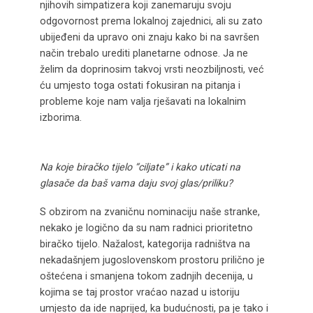
njihovih simpatizera koji zanemaruju svoju
odgovornost prema lokalnoj zajednici, ali su zato
ubijeđeni da upravo oni znaju kako bi na savršen
način trebalo urediti planetarne odnose. Ja ne
želim da doprinosim takvoj vrsti neozbiljnosti, već
ću umjesto toga ostati fokusiran na pitanja i
probleme koje nam valja rješavati na lokalnim
izborima.
Na koje biračko tijelo “ciljate” i kako uticati na
glasače da baš vama daju svoj glas/priliku?
S obzirom na zvaničnu nominaciju naše stranke,
nekako je logično da su nam radnici prioritetno
biračko tijelo. Nažalost, kategorija radništva na
nekadašnjem jugoslovenskom prostoru prilično je
oštećena i smanjena tokom zadnjih decenija, u
kojima se taj prostor vraćao nazad u istoriju
umjesto da ide naprijed, ka budućnosti, pa je tako i