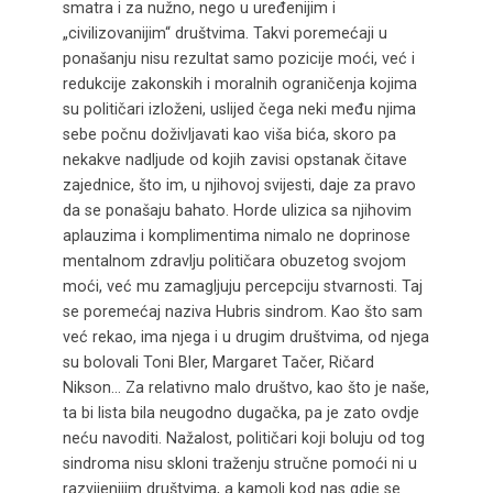
smatra i za nužno, nego u uređenijim i
„civilizovanijim“ društvima. Takvi poremećaji u
ponašanju nisu rezultat samo pozicije moći, već i
redukcije zakonskih i moralnih ograničenja kojima
su političari izloženi, uslijed čega neki među njima
sebe počnu doživljavati kao viša bića, skoro pa
nekakve nadljude od kojih zavisi opstanak čitave
zajednice, što im, u njihovoj svijesti, daje za pravo
da se ponašaju bahato. Horde ulizica sa njihovim
aplauzima i komplimentima nimalo ne doprinose
mentalnom zdravlju političara obuzetog svojom
moći, već mu zamagljuju percepciju stvarnosti. Taj
se poremećaj naziva Hubris sindrom. Kao što sam
već rekao, ima njega i u drugim društvima, od njega
su bolovali Toni Bler, Margaret Tačer, Ričard
Nikson… Za relativno malo društvo, kao što je naše,
ta bi lista bila neugodno dugačka, pa je zato ovdje
neću navoditi. Nažalost, političari koji boluju od tog
sindroma nisu skloni traženju stručne pomoći ni u
razvijenijim društvima, a kamoli kod nas gdje se