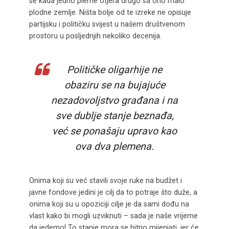
se kada jedno pleme otjera drugo sa ono malo
plodne zemlje. Ništa bolje od te izreke ne opisuje
partijsku i političku svijest u našem društvenom
prostoru u posljednjih nekoliko decenija.
Političke oligarhije ne
obaziru se na bujajuće
nezadovoljstvo građana i na
sve dublje stanje beznađa,
već se ponašaju upravo kao
ova dva plemena.
Onima koji su već stavili svoje ruke na budžet i
javne fondove jedini je cilj da to potraje što duže, a
onima koji su u opoziciji cilje je da sami dođu na
vlast kako bi mogli uzviknuti – sada je naše vrijeme
da jedemo! To stanje mora se hitno mijenjati, jer će