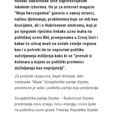
nosilac odborničke liste napredstojećim
lokalnim izborima. On je za internet magazin
”Moja Hercegovina” govorio o samoj stranci,
načinu djelovanja, problemima koje on vidi kao
krucijalne, ali i o Hubrisovom sindromu, koji je
po njegovim riječima itekako uzeo maha na
političkoj sceni BiH, promjenama u Crnoj Gori i
kakav će uticaj imati na ostale zemlje regiona
kao i o potrebi da se uspostavi politika
sučeljavanja mišljenja kako bi se ”prenuli iz
košmara u kojem se politički protivnici
doživljavaju kao neprijatelji”.
Za početak razgovora, Dejan Bošnjak, lider
trebinjske ”filijale” Socijalističke partije Srpske,
predstavio je sebe i političku partiju koju predstavlja.
Socijalistička partija Srpske – Budućnost Srpske
predstavlja novu snagu, novu energiju i nove ljude
na političkoj sceni grada Trebinja, Republike Srpske