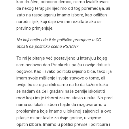
kao društvo, odnosno demos, nismo kvalifikovani
da nekog terapijski liječimo od tog poremećaja, ali
zato na raspolaganju imamo izbore, kao odličan
narodni lijek, koji daje izvrsne rezultate ako se
pravilno primjenjuje.
Na koji način i da li će političke promjene u CG
uticati na političku scenu RS/BiH?
To mi je pitanje već postavljeno u intervjuu kojeg
sam nedavno dao Preokretu, pa ću i ovdje dati isti
odgovor. Kao i svako politički svjesno biće, tako i ja
imam svoje mišljenje i svoje stavove o tome, ali
ovdje ću se ograničiti samo na to da kažem kako
se nadam da će i građani naše zemlje iskoristiti
moć koju im je izborni zakon stavio u ruke. No pred
nama su lokalni izbori i hajde da razgovaramo o
problemima koje imamo u lokalnoj zajednici, a ovo
pitanje mi postavite za dvije godine, u vrijeme
opštih izbora. Imamo u politici previše i političara i