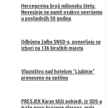
Hercegovina broji milionsku štetu:
Nevesinje ne pamti ovakvo nevrijeme
u posljednjih 50 godina
Odbijena žalba SNSD-a, ponavljaju se
izbori na 136 biračkih mjesta
Vlasništvo nad hotelom “Ljubinje”
preneseno na opštinu
PRESJEK Karan bliži pobjedi, iz SDS-a
traže novo brojanje glasova, mala