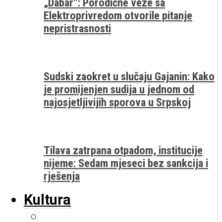
„Dabar“: Porodične veze sa
Elektroprivredom otvorile pitanje
nepristrasnosti
Sudski zaokret u slučaju Gajanin: Kako
je promijenjen sudija u jednom od
najosjetljivijih sporova u Srpskoj
Tilava zatrpana otpadom, institucije
nijeme: Sedam mjeseci bez sankcija i
rješenja
Kultura