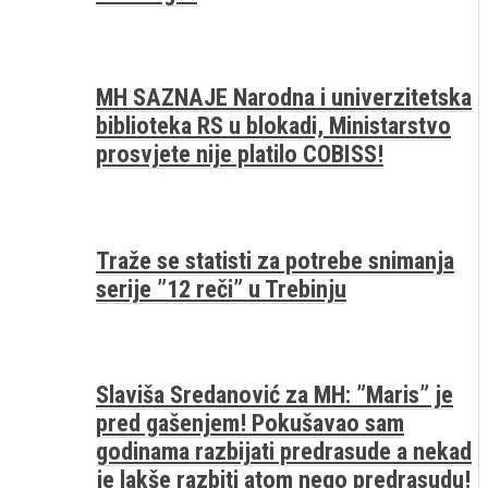
MH SAZNAJE Narodna i univerzitetska
biblioteka RS u blokadi, Ministarstvo
prosvjete nije platilo COBISS!
Traže se statisti za potrebe snimanja
serije ”12 reči” u Trebinju
Slaviša Sredanović za MH: ”Maris” je
pred gašenjem! Pokušavao sam
godinama razbijati predrasude a nekad
je lakše razbiti atom nego predrasudu!