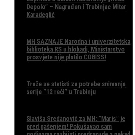
Depolo“ – Nagrađen i Trebinjac Mitar
Karadeglić
MH SAZNAJE Narodna i univerzitetska
biblioteka RS u blokadi, Ministarstvo
prosvjete nije platilo COBISS!
Traže se statisti za potrebe snimanja
serije ”12 reči” u Trebinju
Slaviša Sredanović za MH: ”Maris” je
pred gašenjem! Pokušavao sam
godinama razbijati predrasude a nekad