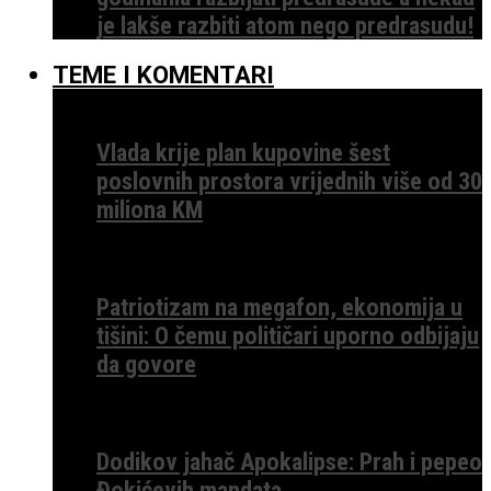
je lakše razbiti atom nego predrasudu!
TEME I KOMENTARI
Vlada krije plan kupovine šest
poslovnih prostora vrijednih više od 30
miliona KM
Patriotizam na megafon, ekonomija u
tišini: O čemu političari uporno odbijaju
da govore
Dodikov jahač Apokalipse: Prah i pepeo
Đokićevih mandata