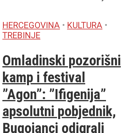
HERCEGOVINA
•
KULTURA
•
TREBINJE
Omladinski pozorišni
kamp i festival
”Agon”: ”Ifigenija”
apsolutni pobjednik,
Bugojanci odigrali