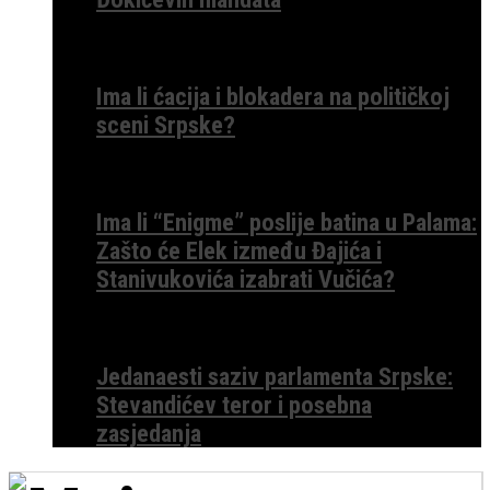
Ima li ćacija i blokadera na političkoj
sceni Srpske?
Ima li “Enigme” poslije batina u Palama:
Zašto će Elek između Đajića i
Stanivukovića izabrati Vučića?
Jedanaesti saziv parlamenta Srpske:
Stevandićev teror i posebna
zasjedanja