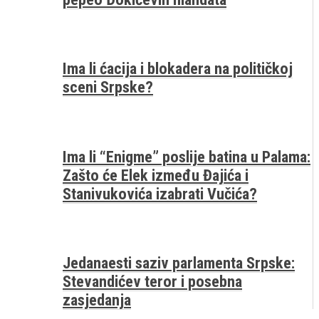
Ima li ćacija i blokadera na političkoj
sceni Srpske?
Ima li “Enigme” poslije batina u Palama:
Zašto će Elek između Đajića i
Stanivukovića izabrati Vučića?
Jedanaesti saziv parlamenta Srpske:
Stevandićev teror i posebna
zasjedanja