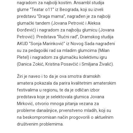
nagradom za najbolji kostim. Ansambl studija
glume ”Teatar o11” iz Beograda, koji su izveli
predstavu ”Draga mama”, nagrađen je za najbolji
glumački tandem (Jovana Petrović i Aleksa
Đorđević) i nagradom za najbolju glumicu (Jovana
Petrović). Predstava ”Ručni rad”, Dramskog studija
AKUD ”Sonja Marinković” iz Novog Sada nagrađeni
su za pedagoški rad sa mladim glumcima (Milan
Pletel) i nagradom za glumačku kolektivnu igru
(Danica Zokić, Kristina Posavčić i Smiljana Živalić).
Žiri je naveo i to da je ova smotra dramskih
amatera pokazala da parira kvalitetnim amaterskim
festivalima u regionu, te da je odličan izbor
predstava koje je selektovala glumica Jovana
Mirković, otvorio mnoga pitanja vezana za
probleme današnjice, prvenstveno mladih, koji su
na beskompromisan način progovorili o aktuelnim
društvenim problemima.