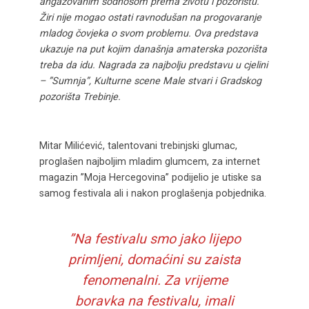
angažovanim šodnosom prema životu i pozorištu.
Žiri nije mogao ostati ravnodušan na progovaranje
mladog čovjeka o svom problemu. Ova predstava
ukazuje na put kojim današnja amaterska pozorišta
treba da idu. Nagrada za najbolju predstavu u cjelini
– ”Sumnja”, Kulturne scene Male stvari i Gradskog
pozorišta Trebinje.
Mitar Milićević, talentovani trebinjski glumac,
proglašen najboljim mladim glumcem, za internet
magazin ”Moja Hercegovina” podijelio je utiske sa
samog festivala ali i nakon proglašenja pobjednika.
”Na festivalu smo jako lijepo
primljeni, domaćini su zaista
fenomenalni. Za vrijeme
boravka na festivalu, imali