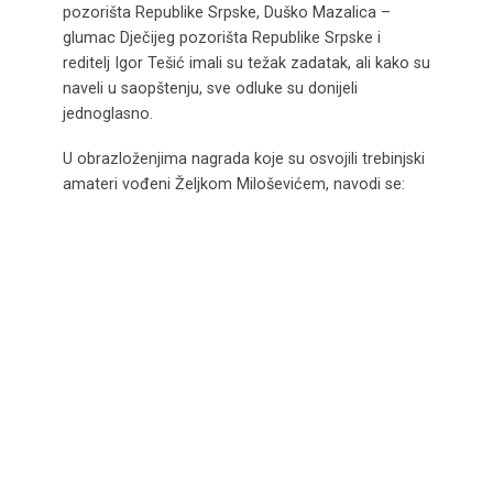
pozorišta Republike Srpske, Duško Mazalica –
glumac Dječijeg pozorišta Republike Srpske i
reditelj Igor Tešić imali su težak zadatak, ali kako su
naveli u saopštenju, sve odluke su donijeli
jednoglasno.
U obrazloženjima nagrada koje su osvojili trebinjski
amateri vođeni Željkom Miloševićem, navodi se: