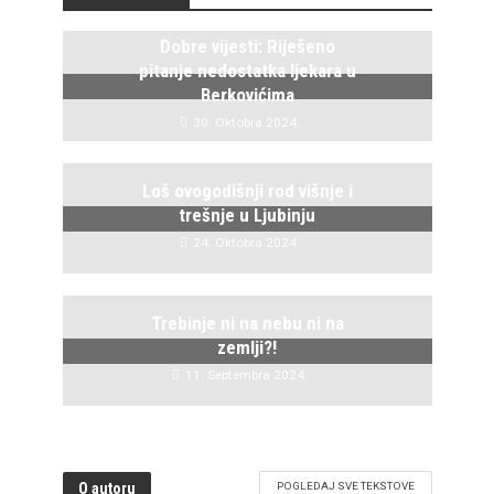
Dobre vijesti: Riješeno
pitanje nedostatka ljekara u
Berkovićima
30. Oktobra 2024.
Loš ovogodišnji rod višnje i
trešnje u Ljubinju
24. Oktobra 2024.
Trebinje ni na nebu ni na
zemlji?!
11. Septembra 2024.
O autoru
POGLEDAJ SVE TEKSTOVE