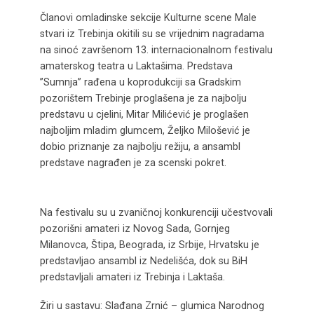
Članovi omladinske sekcije Kulturne scene Male
stvari iz Trebinja okitili su se vrijednim nagradama
na sinoć završenom 13. internacionalnom festivalu
amaterskog teatra u Laktašima. Predstava
”Sumnja” rađena u koprodukciji sa Gradskim
pozorištem Trebinje proglašena je za najbolju
predstavu u cjelini, Mitar Milićević je proglašen
najboljim mladim glumcem, Željko Milošević je
dobio priznanje za najbolju režiju, a ansambl
predstave nagrađen je za scenski pokret.
Na festivalu su u zvaničnoj konkurenciji učestvovali
pozorišni amateri iz Novog Sada, Gornjeg
Milanovca, Štipa, Beograda, iz Srbije, Hrvatsku je
predstavljao ansambl iz Nedelišća, dok su BiH
predstavljali amateri iz Trebinja i Laktaša.
Žiri u sastavu: Slađana Zrnić – glumica Narodnog