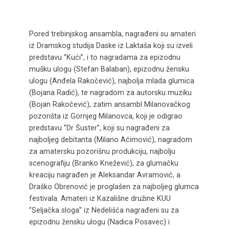
Pored trebinjskog ansambla, nagrađeni su amateri
iz Dramskog studija Daske iz Laktaša koji su izveli
predstavu ”Kući”, i to nagradama za epizodnu
mušku ulogu (Stefan Balaban), epizodnu žensku
ulogu (Anđela Rakočević), najbolja mlada glumica
(Bojana Radić), te nagradom za autorsku muziku
(Bojan Rakočević), zatim ansambl Milanovačkog
pozorišta iz Gornjeg Milanovca, koji je odigrao
predstavu ”Dr Šuster”, koji su nagrađeni za
najboljeg debitanta (Milano Aćimović), nagradom
za amatersku pozorišnu produkciju, najbolju
scenografiju (Branko Knežević), za glumačku
kreaciju nagrađen je Aleksandar Avramović, a
Draško Obrenović je proglašen za najboljeg glumca
festivala. Amateri iz Kazališne družine KUU
”Seljačka sloga” iz Nedelišća nagrađeni su za
epizodnu žensku ulogu (Nadica Posavec) i